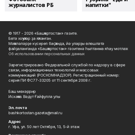
журналистов РБ
напитки"
© 1917 - 2026 «Башҡортостан» гәзите.
Бөтә хоҡуҡтар ҙа яҡланған.
Мәҡәләләрҙе күсереп баҫҡанда, йә уларҙы өлөшләтә
файҙаланғанда «Башҡортостан» гәзитенә һылтанма яһау мотлаҡ.
Об использовании персональных данных
Зарегистрировано Федеральной службой по надзору в сфере
связи, информационных технологий и массовых
коммуникаций (РОСКОМНАДЗОР). Регистрационный номер:
серия ПИ ФС77-33205 от 11 сентября 2008 г.
Баш мөхәррир
Исхаҡов Вәдүт Ғәйфулла улы
Эл. почта
bashkortostan.gazeta@mail.ru
Адрес
г. Уфа, ул. 50 лет Октября, 13, 5-й этаж