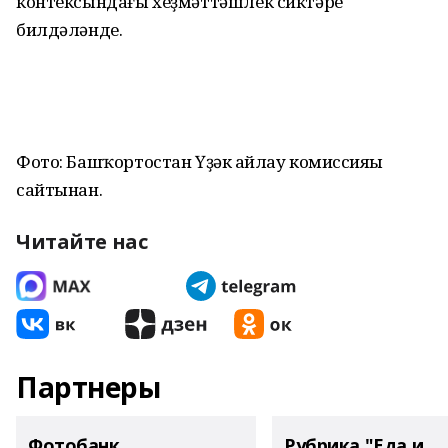
контексындағы хеҙмәттәшлек сиктәре
билдәләнде.
Фото: Башҡортостан Үҙәк һайлау комиссияһы
сайтынан.
Читайте нас
Партнеры
Фотобанк
Рубрика "Еда и