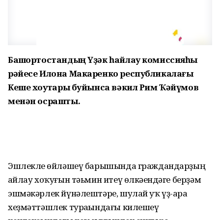
Башҡортостандың Үҙәк һайлау комиссияһы
рәйесе Илона Макаренко республикалағы
Кеше хоҡуҡтары буйынса вәкил Рим Ҡәйүмов
менән осрашты.
Эшлекле һөйләшеү барышында граждандарҙың
һайлау хоҡуғын тәьмин итеү өлкәһендәге берҙәм
эшмәкәрлек йүнәлештәре, шулай уҡ үҙ-ара
хеҙмәттәшлек тураһындағы килешеү