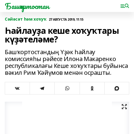
Башҡортостан
Сәйәсәт һәм хоҡуҡ
27 АВГУСТА 2019, 11:15
Һайлауҙа кеше хоҡуҡтары
күҙәтеләме?
Башҡортостандың Үҙәк һайлау
комиссияһы рәйесе Илона Макаренко
республикалағы Кеше хоҡуҡтары буйынса
вәкил Рим Ҡәйүмов менән осрашты.