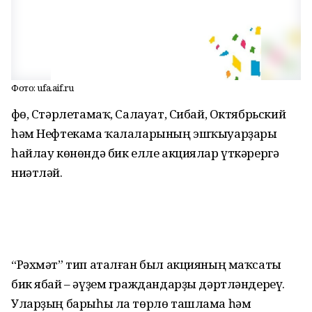
Фото: ufa.aif.ru
Өфө, Стәрлетамаҡ, Салауат, Сибай, Октябрьский
һәм Нефтекама ҡалаларының эшҡыуарҙары
һайлау көнөндә бик елле акциялар үткәрергә
ниәтләй.
“Рәхмәт” тип аталған был акцияның маҡсаты
бик ябай – әүҙем граждандарҙы дәртләндереү.
Уларҙың барыһы ла төрлө ташлама һәм