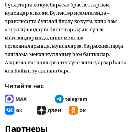
бүләктәргә хоҡуҡ бирәсәк браслеттар һәм
купондар аласаҡ. Бүләктәр исемлегендә –
транспортта бушлай йөрөү хоҡуғы, кино һәм
аттракциондарға билеттар, аҙыҡ-түлек
магазиндарында, шиномонтаж
оҫтаханаларында, мунсаларҙа, бөҙрәханаларҙа
ташлама менән ҡулланыу һәм башҡалар.
Акцияла ҡатнашырға теләүсе эшҡыуарҙар һаны
көн һайын тулылана бара.
Читайте нас
Партнеры