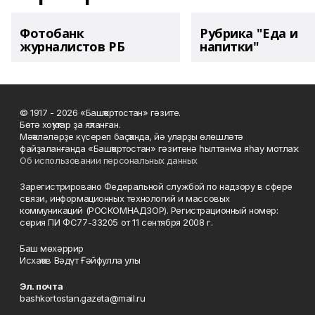
Фотобанк
Рубрика "Еда и
журналистов РБ
напитки"
© 1917 - 2026 «Башҡортостан» гәзите.
Бөтә хоҡуҡтар ҙа яҡланған.
Мәҡәләләрҙе күсереп баҫҡанда, йә уларҙы өлөшләтә
файҙаланғанда «Башҡортостан» гәзитенә һылтанма яһау мотлаҡ.
Об использовании персональных данных
Зарегистрировано Федеральной службой по надзору в сфере
связи, информационных технологий и массовых
коммуникаций (РОСКОМНАДЗОР). Регистрационный номер:
серия ПИ ФС77-33205 от 11 сентября 2008 г.
Баш мөхәррир
Исхаҡов Вәдүт Ғәйфулла улы
Эл. почта
bashkortostan.gazeta@mail.ru