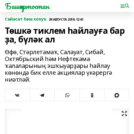
Башҡортостан
Сәйәсәт һәм хоҡуҡ
29 АВГУСТА 2019, 12:41
Төшкә тиклем һайлауға бар
ҙа, бүләк ал
Өфө, Стәрлетамаҡ, Салауат, Сибай,
Октябрьский һәм Нефтекама
ҡалаларының эшҡыуарҙары һайлау
көнөндә бик елле акциялар үкәрергә
ниәтләй.