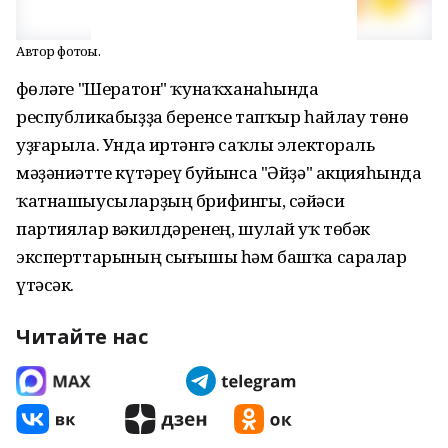
Автор фотоһы.
Өфөләге "Шератон" ҡунаҡханаһында
республикабыҙҙа беренсе тапҡыр һайлау төнө
уҙғарыла. Унда иртәнгә саҡлы электораль
мәҙәниәтте күтәреү буйынса "Әйҙә" акцияһында
ҡатнашыусыларҙың брифингы, сәйәси
партиялар вәкилдәренең, шулай уҡ төбәк
эксперттарының сығышы һәм башҡа саралар
үтәсәк.
Читайте нас