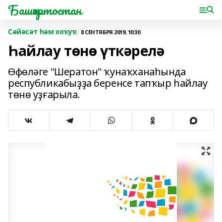
Башҡортостан
Сәйәсәт һәм хоҡуҡ
8 СЕНТЯБРЯ 2019, 10:30
Һайлау төнө үткәрелә
Өфөләге "Шератон" ҡунаҡханаһында
республикабыҙҙа беренсе тапҡыр һайлау
төнө уҙғарыла.