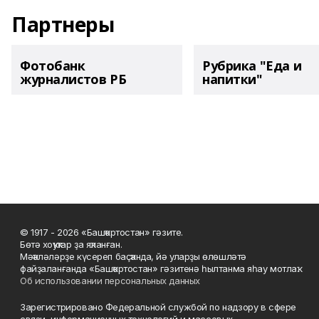
Партнеры
Фотобанк
Рубрика "Еда и
журналистов РБ
напитки"
© 1917 - 2026 «Башҡортостан» гәзите.
Бөтә хоҡуҡтар ҙа яҡланған.
Мәҡәләләрҙе күсереп баҫҡанда, йә уларҙы өлөшләтә
файҙаланғанда «Башҡортостан» гәзитенә һылтанма яһау мотлаҡ.
Об использовании персональных данных
Зарегистрировано Федеральной службой по надзору в сфере
связи, информационных технологий и массовых