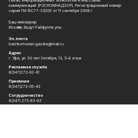
коммуникаций (РОСКОМНАДЗОР). Регистрационный номер:
серия ПИ ФС77-33205 от 11 сентября 2008 г.
Баш мөхәррир
Исхаҡов Вәдүт Ғәйфулла улы
Эл. почта
bashkortostan.gazeta@mail.ru
Адрес
г. Уфа, ул. 50 лет Октября, 13, 5-й этаж
Рекламная служба
8(347)272-62-61
Приемная
8(347)272-05-43
Сотрудничество
8(347) 273-83-92
Отдел кадров
8(347)272-05-43