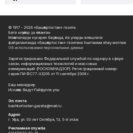
© 1917 - 2026 «Башҡортостан» гәзите.
Бөтә хоҡуҡтар ҙа яҡланған.
Мәҡәләләрҙе күсереп баҫҡанда, йә уларҙы өлөшләтә
файҙаланғанда «Башҡортостан» гәзитенә һылтанма яһау мотлаҡ.
Об использовании персональных данных
Зарегистрировано Федеральной службой по надзору в сфере
связи, информационных технологий и массовых
коммуникаций (РОСКОМНАДЗОР). Регистрационный номер:
серия ПИ ФС77-33205 от 11 сентября 2008 г.
Баш мөхәррир
Исхаҡов Вәдүт Ғәйфулла улы
Эл. почта
bashkortostan.gazeta@mail.ru
Адрес
г. Уфа, ул. 50 лет Октября, 13, 5-й этаж
Рекламная служба
8(347)272-62-61