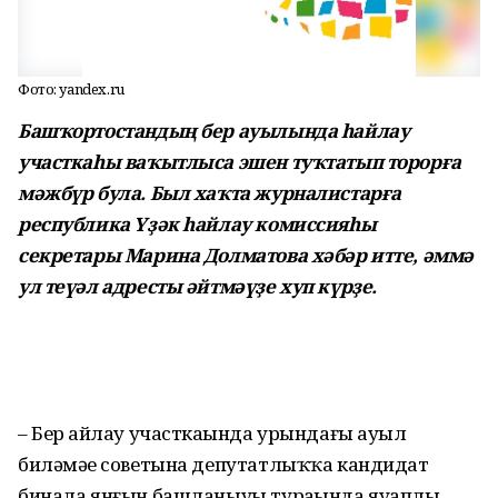
Фото: yandex.ru
Башҡортостандың бер ауылында һайлау
участкаһы ваҡытлыса эшен туҡтатып торорға
мәжбүр була. Был хаҡта журналистарға
республика Үҙәк һайлау комиссияһы
секретары Марина Долматова хәбәр итте, әммә
ул теүәл адресты әйтмәүҙе хуп күрҙе.
– Бер һайлау участкаһында урындағы ауыл
биләмәһе советына депутатлыҡҡа кандидат
бинала янғын башланыуы тураһында яуаплы