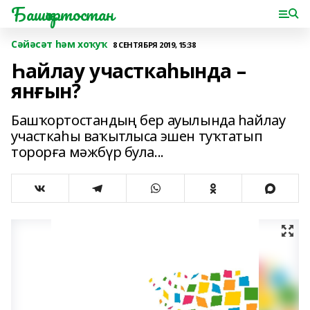
Башҡортостан
Сәйәсәт һәм хоҡуҡ
8 СЕНТЯБРЯ 2019, 15:38
Һайлау участкаһында –
янғын?
Башҡортостандың бер ауылында һайлау
участкаһы ваҡытлыса эшен туҡтатып
торорға мәжбүр була...