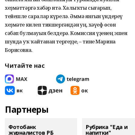
хеҙмәттәргә хәбәр итә. Халыҡты сығарып,
тейешле саралар күрелә. Әммә янғын һүндереү
хеҙмәте килеп тикшергәндән һуң, хәүеф өсөн
сәбәп булмауын белдерә. Комиссия үҙенең эшен
шунда уҡ ҡайтанан тергеҙҙе, – тине Марина
Борисовна.
Читайте нас
Партнеры
Фотобанк
Рубрика "Еда и
журналистов РБ
напитки"