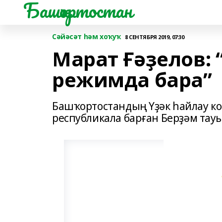
Башҡортостан
Сәйәсәт һәм хоҡуҡ
8 СЕНТЯБРЯ 2019, 07:30
Марат Ғәҙелов:
режимда бара”
Башҡортостандың Үҙәк һайлау к
республикала барған Берҙәм та