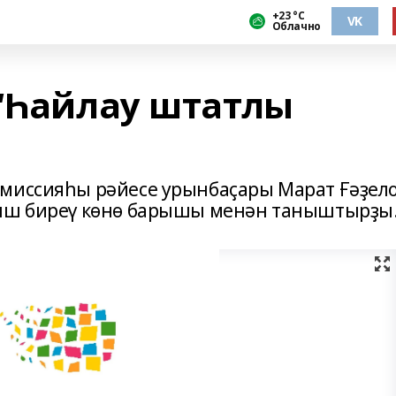
+23 °С
VK
Облачно
 “Һайлау штатлы
омиссияһы рәйесе урынбаҫары Марат Ғәҙел
уыш биреү көнө барышы менән таныштырҙы