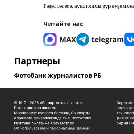
Ғәҙәттәгесә, ауыл халҡы ҙур әүҙемле
Читайте нас
Партнеры
Фотобанк журналистов РБ
© 1917 - 2026 «Башҡортостан» гәзите.
Зарегист
Бөтә хоҡуҡтар ҙа яҡланған.
надзору 
Мәҡәләләрҙе күсереп баҫҡанда, йә уларҙы
технолог
өлөшләтә файҙаланғанда «Башҡортостан»
(РОСКОМ
гәзитенә һылтанма яһау мотлаҡ.
серия ПИ
Об использовании персональных данных