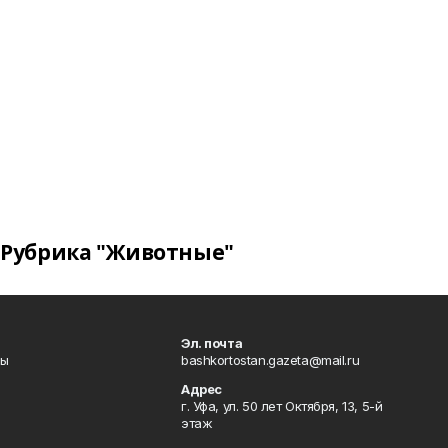
Рубрика "Животные"
Эл. почта
лы
bashkortostan.gazeta@mail.ru
Адрес
г. Уфа, ул. 50 лет Октября, 13, 5-й
этаж