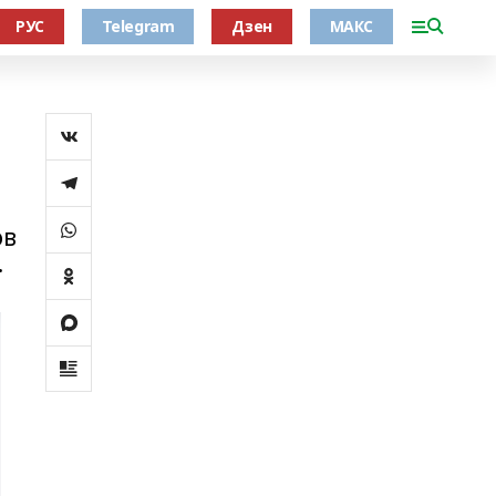
РУС
Telegram
Дзен
МАКС
ов
.