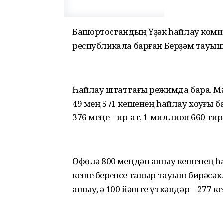
Башҡортостандың Үҙәк һайлау коми
республикала барған Берҙәм тауы
Һайлау штаттағы режимда бара. М
49 мең 571 кешенең һайлау хоҡуғы 
376 меңе – ир-ат, 1 миллион 660 тир
Өфөлә 800 меңдән ашыу кешенең һа
кеше беренсе тапҡыр тауыш бирәсәк
ашыу, ә 100 йәште үткәндәр – 277 к