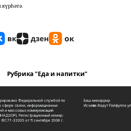
к күрһәтә.
Рубрика "Еда и напитки"
рировано Федеральной службой по
Баш мөхәррир
в сфере связи, информационных
Исхаҡов Вәдүт Ғәйфулла у
ий и массовых коммуникаций
НАДЗОР). Регистрационный номер:
 ФС77-33205 от 11 сентября 2008 г.