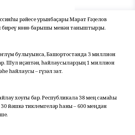
ссияһы рәйесе урынбаҫары Марат Ғәҙелов
ш биреү көнө барышы менән таныштырҙы.
әғлүм булыуынса, Башҡортостанда 3 миллион
бар. Шул иҫәптән, һайлаусыларҙың 1 миллион
әһе һайлаусы – гүзәл зат.
йлау хоҡуғы бар. Республикала 38 мең самаһы
. 30 йәшкә тиклемгеләр һаны – 600 меңдән
еше.