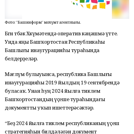
Фото: “Башинформ” мәғлүмәт агентлығы.
Бөгөн төбәк Хөкүмәтендә оператив кәңәшмә үтте.
Унда яңы Башҡортостан Республикаһы
Башлығы инаугурацияһы тураһында
белдерҙеләр.
Мәғлүм булыуынса, республика Башлығы
инаугурацияһы 2019 йылдың 19 сентябрендә
буласаҡ. Унан һуң 2024 йылға тиклем
Башҡортостандың үҫеше тураһындағы
документты уҡып ишеттерәсәктәр.
“Беҙ 2024 йылға тиклем республиканың үҫеш
стратегияһын билдәләгән документ