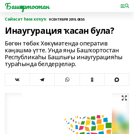
Башҡортостан
Сәйәсәт һәм хоҡуҡ
9 СЕНТЯБРЯ 2019, 08:55
Инаугурация ҡасан була?
Бөгөн төбәк Хөкүмәтендә оператив
кәңәшмә үтте. Унда яңы Башҡортостан
Республикаһы Башлығы инаугурацияһы
тураһында белдерҙеләр.