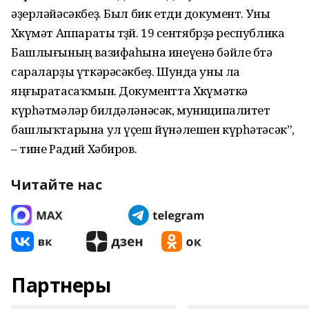
әҙерләйәсәкбеҙ. Был бик етди документ. Уны
Хөкүмәт Аппараты төҙөй. 19 сентябрҙә республика
Башлығының вазифаһына инеүенә бәйле бөтә
сараларҙы үткәрәсәкбеҙ. Шунда уны ла
яңғыратасаҡмын. Документта Хөкүмәткә
күрһәтмәләр билдәләнәсәк, муниципалитет
башлыҡтарына ул үҫеш йүнәлешен күрһәтәсәк”,
– тине Радий Хәбиров.
Читайте нас
Партнеры