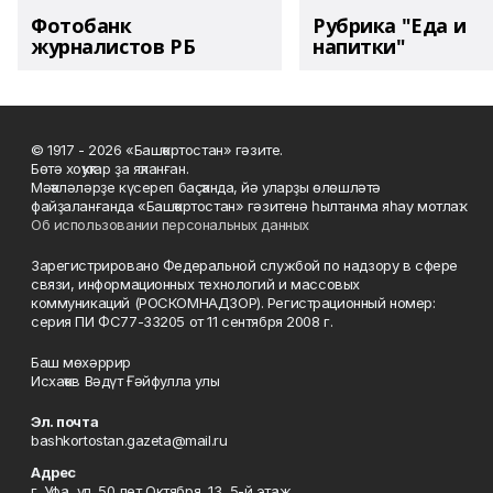
Фотобанк
Рубрика "Еда и
журналистов РБ
напитки"
© 1917 - 2026 «Башҡортостан» гәзите.
Бөтә хоҡуҡтар ҙа яҡланған.
Мәҡәләләрҙе күсереп баҫҡанда, йә уларҙы өлөшләтә
файҙаланғанда «Башҡортостан» гәзитенә һылтанма яһау мотлаҡ.
Об использовании персональных данных
Зарегистрировано Федеральной службой по надзору в сфере
связи, информационных технологий и массовых
коммуникаций (РОСКОМНАДЗОР). Регистрационный номер:
серия ПИ ФС77-33205 от 11 сентября 2008 г.
Баш мөхәррир
Исхаҡов Вәдүт Ғәйфулла улы
Эл. почта
bashkortostan.gazeta@mail.ru
Адрес
г. Уфа, ул. 50 лет Октября, 13, 5-й этаж