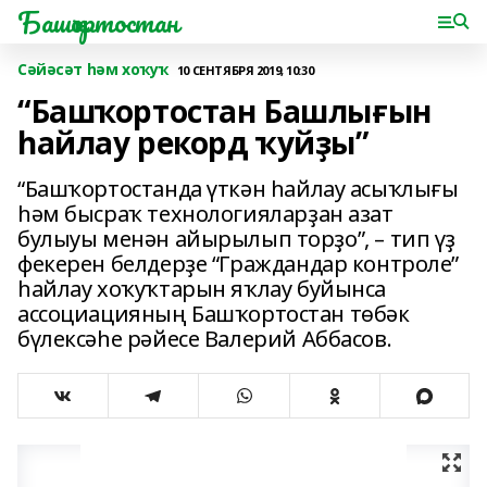
Башҡортостан
Сәйәсәт һәм хоҡуҡ
10 СЕНТЯБРЯ 2019, 10:30
“Башҡортостан Башлығын
һайлау рекорд ҡуйҙы”
“Башҡортостанда үткән һайлау асыҡлығы
һәм бысраҡ технологияларҙан азат
булыуы менән айырылып торҙо”, – тип үҙ
фекерен белдерҙе “Граждандар контроле”
һайлау хоҡуҡтарын яҡлау буйынса
ассоциацияның Башҡортостан төбәк
бүлексәһе рәйесе Валерий Аббасов.