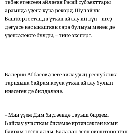
төбәк етәксеһен һайлаған Рәсәй субъекттары
араһында үҙенә күрә рекорд. Шулай уҡ
Башҡортостанда үткән һайлау иң күп – һигеҙ
дәғүәсе көс һынашҡан сара булыуы менән дә
үҙенсәлекле булды, – тине эксперт.
Валерий Аббасов әлеге һайлауҙың республика
тарихына байрам кеүек үткән һайлау булып
инәсәген дә билдәләне.
– Мин үҙем Дим биҫтәһендә тауыш бирҙем.
Һайлау участкаһы биләмәһе иртәнсәктән ысын
байрам төҫөн алды. Балалар өсөн ойошторолған