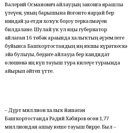
Валерий Османович һайлауҙың законға ярашлы
үтеүен, уның барышына йоғонто яһарҙай бер
ниндәй ҙә етди хоҡуҡ боҙоу теркәлмәүен
билдәләне. Шулай уҡ ул яңы губернатор
һайлаған 16 төбәк араһында халыҡтың әүҙемлеге
буйынса Башҡортостандың иң яҡшы күрһәткескә
эйә булыуы, беҙҙәге һайлауҙа бер кандидат
өлөшөнә иң күп тауыш тура килеүе тураһында
айырып әйтеп үтте.
– Дүрт миллион халыҡ йәшәгән
Башҡортостанда Радий Хәбиров өсөн 1,77
миллиондан ашыу кеше тауыш бирҙе. Был –