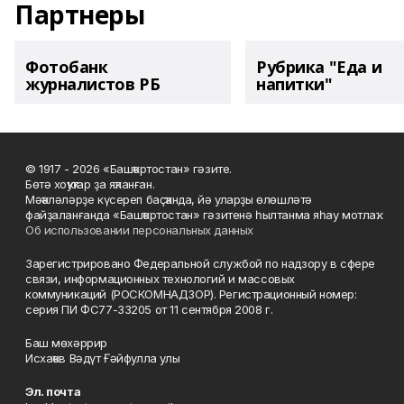
Партнеры
Фотобанк
Рубрика "Еда и
журналистов РБ
напитки"
© 1917 - 2026 «Башҡортостан» гәзите.
Бөтә хоҡуҡтар ҙа яҡланған.
Мәҡәләләрҙе күсереп баҫҡанда, йә уларҙы өлөшләтә
файҙаланғанда «Башҡортостан» гәзитенә һылтанма яһау мотлаҡ.
Об использовании персональных данных
Зарегистрировано Федеральной службой по надзору в сфере
связи, информационных технологий и массовых
коммуникаций (РОСКОМНАДЗОР). Регистрационный номер:
серия ПИ ФС77-33205 от 11 сентября 2008 г.
Баш мөхәррир
Исхаҡов Вәдүт Ғәйфулла улы
Эл. почта