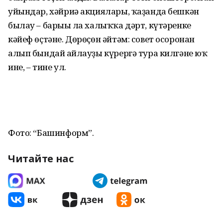
уйындар, хәйриә акциялары, ҡаҙанда бешкән
былау – барыһы ла халыҡҡа дәрт, күтәренке
кәйеф өҫтәне. Дөрөҫөн әйтәм: совет осоронан
алып бындай һайлауҙы күрергә тура килгәне юҡ
ине, – тине ул.
Фото: “Башинформ”.
Читайте нас