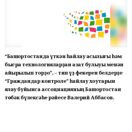
“Башҡортостанда үткән һайлау асыҡлығы һәм
бысраҡ технологияларҙан азат булыуы менән
айырылып торҙо”, – тип үҙ фекерен белдерҙе
“Граждандар контроле” һайлау хоҡуҡтарын
яҡлау буйынса ассоциацияның Башҡортостан
төбәк бүлексәһе рәйесе Валерий Аббасов.