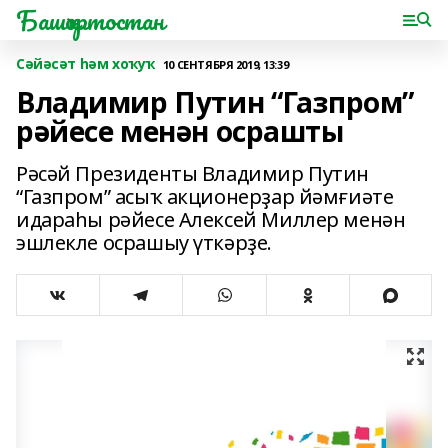
Башҡортостан
Сәйәсәт һәм хоҡуҡ
10 СЕНТЯБРЯ 2019, 13:39
Владимир Путин “Газпром”
рәйесе менән осрашты
Рәсәй Президенты Владимир Путин
“Газпром” асыҡ акционерҙар йәмғиәте
идараһы рәйесе Алексей Миллер менән
эшлекле осрашыу үткәрҙе.