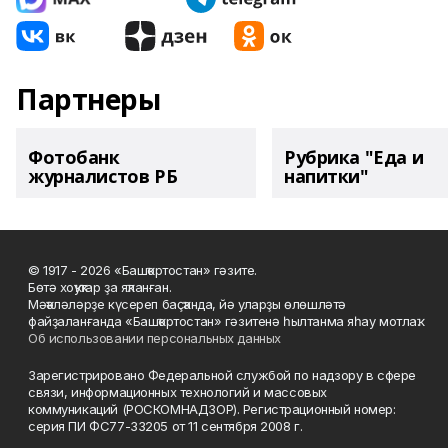
Партнеры
Фотобанк
Рубрика "Еда и
журналистов РБ
напитки"
© 1917 - 2026 «Башҡортостан» гәзите.
Бөтә хоҡуҡтар ҙа яҡланған.
Мәҡәләләрҙе күсереп баҫҡанда, йә уларҙы өлөшләтә
файҙаланғанда «Башҡортостан» гәзитенә һылтанма яһау мотлаҡ.
Об использовании персональных данных
Зарегистрировано Федеральной службой по надзору в сфере
связи, информационных технологий и массовых
коммуникаций (РОСКОМНАДЗОР). Регистрационный номер:
серия ПИ ФС77-33205 от 11 сентября 2008 г.