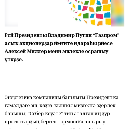
Рәсәй Президенты Владимир Путин “Газпром”
асыҡ акционерҙар йәмғиәте идараһы рәйесе
Алексей Миллер менән эшлекле осрашыу
үткәрҙе.
Энергетика компанияһы башлығы Президентҡа
ғәмәлдәге эш, көҙгө-ҡышҡы миҙгелгә әҙерлек
барышы, “Себер ҡеүәте” тип аталған иң ҙур
проекттарҙың береһен тормошҡа ашырыу