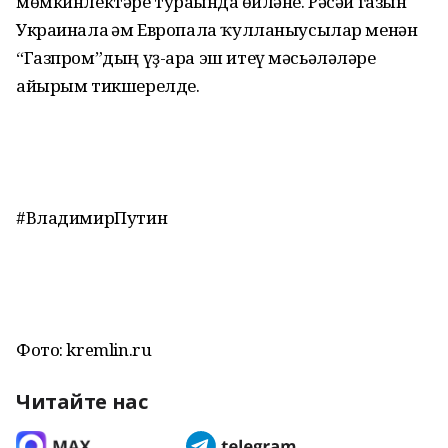
мөмкинлектәре тураһында һөйләне. Рәсәй газын
Украинала һәм Европала ҡулланыусылар менән
“Газпром”дың үҙ-ара эш итеү мәсьәләләре
айырым тикшерелде.
#ВладимирПутин
Фото: kremlin.ru
Читайте нас