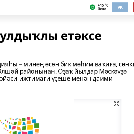
+15 °С
VK
Ясно
булдыҡлы етәксе
ияһы – минең өсөн бик мөһим ваҡиға, сөнк
лшәй районынан. Оҙаҡ йылдар Мәскәүҙә
әйәси-ижтимағи үҫеше менән даими