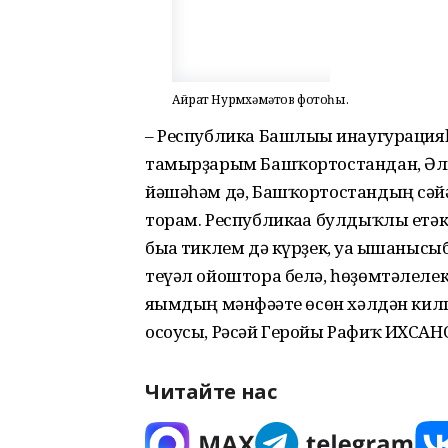
Айрат Нурмөхәмәтов фотоһы.
– Республика Башлығы инаугурацияһ
тамырҙарым Башҡортостандан, Әл
йәшәһәм дә, Башҡортостандың сәй
торам. Республикаға булдыҡлы етәк
быға тиклем дә күрҙек, уға ышанысы
теүәл ойоштора белә, һөҙөмтәлелек 
яғымдың мәнфәғәте өсөн хәлдән килг
осоусы, Рәсәй Геройы Рафиҡ ИХСАН
Читайте нас