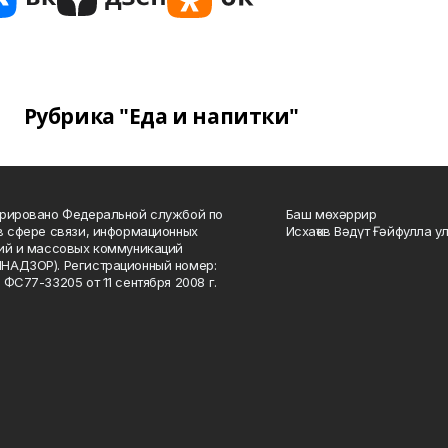
Рубрика "Еда и напитки"
рировано Федеральной службой по
Баш мөхәррир
в сфере связи, информационных
Исхаҡов Вәдүт Ғәйфулла у
ий и массовых коммуникаций
НАДЗОР). Регистрационный номер:
 ФС77-33205 от 11 сентября 2008 г.