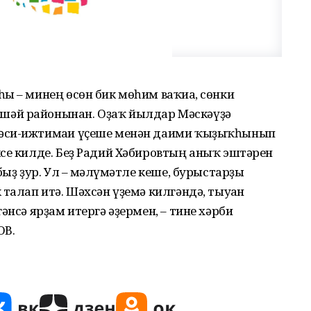
ы – минең өсөн бик мөһим ваҡиға, сөнки
шәй районынан. Оҙаҡ йылдар Мәскәүҙә
әси-ижтимағи үҫеше менән даими ҡыҙыҡһынып
се килде. Беҙ Радий Хәбировтың аныҡ эштәрен
быҙ ҙур. Ул – мәғлүмәтле кеше, бурыстарҙы
талап итә. Шәхсән үҙемә килгәндә, тыуған
әнсә ярҙам итергә әҙермен, – тине хәрби
ОВ.