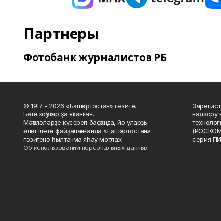
Партнеры
Фотобанк журналистов РБ
© 1917 - 2026 «Башҡортостан» гәзите.
Зарегист
Бөтә хоҡуҡтар ҙа яҡланған.
надзору 
Мәҡәләләрҙе күсереп баҫҡанда, йә уларҙы
технолог
өлөшләтә файҙаланғанда «Башҡортостан»
(РОСКОМ
гәзитенә һылтанма яһау мотлаҡ.
серия ПИ
Об использовании персональных данных