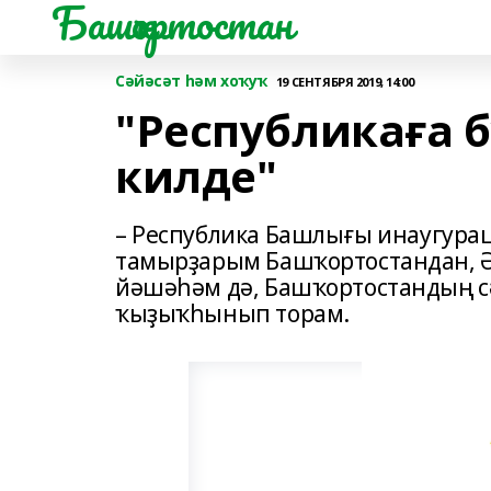
Башҡортостан
Сәйәсәт һәм хоҡуҡ
19 СЕНТЯБРЯ 2019, 14:00
"Республикаға 
килде"
– Республика Башлығы инаугурац
тамырҙарым Башҡортостандан, Ә
йәшәһәм дә, Башҡортостандың с
ҡыҙыҡһынып торам.