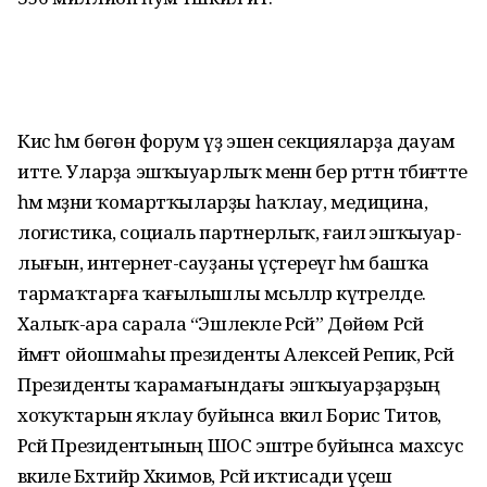
Кисә һәм бөгөн форум үҙ эшен сек­цияларҙа дауам
итте. Уларҙа эшҡыуарлыҡ менән бер рәттән тәбиғәтте
һәм мәҙәни ҡомартҡыларҙы һаҡлау, медицина,
логис­тика, социаль партнерлыҡ, ғаилә эшҡыуар­
лығын, интернет-сауҙаны үҫтереүгә һәм башҡа
тармаҡтарға ҡағылышлы мәсьәлә­ләр күтәрелде.
Халыҡ-ара сарала “Эшлекле Рәсәй” Дөйөм Рәсәй
йәмәғәт ойошмаһы президенты Алексей Репик, Рәсәй
Президенты ҡарамағындағы эшҡыуарҙарҙың
хоҡуҡтарын яҡлау буйынса вәкил Борис Титов,
Рәсәй Президентының ШОС эштәре буйынса махсус
вәкиле Бәхтийәр Хәкимов, Рәсәй иҡтисади үҫеш