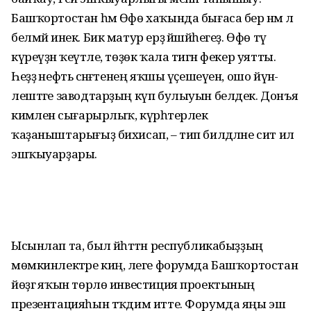
Башҡортостан һәм Өфө хаҡында бығаса бер нәмә лә
бел­мәй инек. Бик матур ерҙә йәшәйһегеҙ. Өфө тәү
күреүҙән ҡеүәтле, төҙөк ҡала тигән фекер уятты.
Һеҙҙә нефть сәнә­ғәтенең яҡшы үҫешеүен, ошо йүнә­
лештәге заводтарҙың күп булыуын белдек. Донъя
кимәленә сығарырлыҡ, күрһәтерлек
ҡаҙаныштарығыҙ бихисап, – тип билдәләне сит ил
эшҡыуарҙары.
Ысынлап та, был йәһәттән респуб­ликабыҙҙың
мөмкинлектәре киң, әлеге форумда Башҡортостан
йөҙгә яҡын төрлө инвестиция проектының
презен­тацияһын тәҡдим итте. Форумда яңы эш