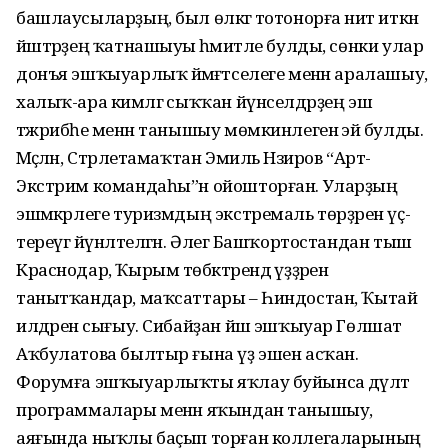
башлаусыларҙың, был өлкәгә тотонорға ниәт иткән
йәштәрҙең ҡатнашыуы әһәмиәтле булды, сөнки улар
донъя эшҡыуарлыҡ йәмәғәтселеге менән аралашыу,
халыҡ-ара кимәлгә сыҡҡан йүнселдәрҙең эш
тәжрибәһе менән танышыу мөмкинлегенә эйә булды.
Мәҫәлән, Стәрлетамаҡтан Эмиль Нәзиров “Арт-
Экстрим командаһы”н ойошторған. Уларҙың
эшмәкәрлеге туризмдың экстремаль төрҙәрен үҫ­
тереүгә йүнәлтелгән. Әлегә Башҡортос­тандан тыш
Краснодар, Ҡырым тө­бәктәрендә үҙҙәрен
танытҡандар, маҡ­саттары – Һиндостан, Ҡытай
илдәренә сығыу. Сибайҙан йәш эшҡыуар Гөлшат
Аҡбулатова былтыр ғына үҙ эшен асҡан.
Форумға эшҡыуарлыҡты яҡлау буйынса дәүләт
программалары менән яҡындан танышыу,
аяғында ныҡлы баҫып торған коллегаларының