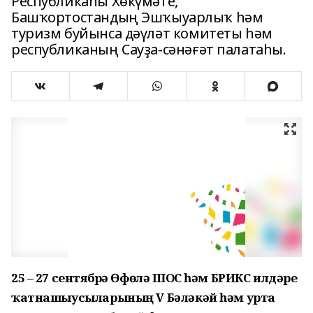
Республикаһы Хөкүмәте,
Башҡортостандың Эшҡыуарлыҡ һәм
туризм буйынса дәүләт комитеты һәм
республиканың Сауҙа-сәнәғәт палатаһы.
25 – 27 сентябрҙә Өфөлә ШОС һәм БРИКС илдәре
ҡатнашыусыларының V Бәләкәй һәм урта