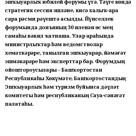
эшҡыуарлыҡ юбилей форумы үтә. Тәүге көндә
стратегик сессия эшләне, кисә халыҡ-ара
сара рәсми рәүештә асылды. Йүнселлек
форумында донъяның 30 иленән өс мең
самаһы вәкил ҡатнаша. Улар араһында
министрлыҡтар һәм ведомстволар
хеҙмәткәрҙәре, танылған эшҡыуарҙар, йәмәғәт
эшмәкәрҙәре һәм эксперттар бар. Форумдың
ойоштороусылары – Башҡортостан
Республикаһы Хөкүмәте, Башҡортостандың
Эшҡыуарлыҡ һәм туризм буйынса дәүләт
комитеты һәм республиканың Сауҙа-сәнәғәт
палатаһы.