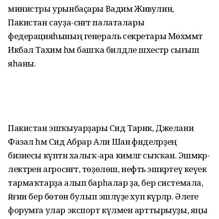
министры урын­баҫары Вадим Живулин,
Пакистан сауҙа-сәнәғәт палаталары
федерацияһының генераль секретары Мөхәммәт
Икбал Тахим һәм башҡа билдәле шәхестәр сығыш
яһаны.
Пакистан эшҡыуарҙары Сәид Тарик, Джелани
Фазал һәм Сәид Абрар Али Шан әфәнделәрҙең
бизнесы күптән халыҡ-ара кимәлгә сыҡҡан. Эшмәкәр­
лек­тәрен агросәнәғәт, төҙөлөш, нефть эшкәртеү кеүек
тармаҡтарҙа алып барһалар ҙа, бер системала,
йәғни бер бөтөн булып эшләүҙе хуп күрәләр. Әлеге
форумға улар экспорт күләмен арттырыуҙы, яңы