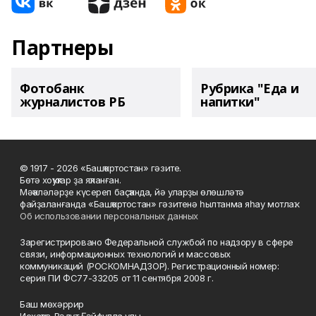
Партнеры
Фотобанк
Рубрика "Еда и
журналистов РБ
напитки"
© 1917 - 2026 «Башҡортостан» гәзите.
Бөтә хоҡуҡтар ҙа яҡланған.
Мәҡәләләрҙе күсереп баҫҡанда, йә уларҙы өлөшләтә
файҙаланғанда «Башҡортостан» гәзитенә һылтанма яһау мотлаҡ.
Об использовании персональных данных
Зарегистрировано Федеральной службой по надзору в сфере
связи, информационных технологий и массовых
коммуникаций (РОСКОМНАДЗОР). Регистрационный номер:
серия ПИ ФС77-33205 от 11 сентября 2008 г.
Баш мөхәррир