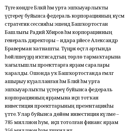
Тәүге көндәге Бәләкәй һәм урта эшҡыуарлыҡты
үҫтереү буйынса федераль корпорацияның күсмә
стратегик сессияһы эшендә Башҡортостан
Башлығы Радий Хәбиров һәм корпорацияның
генераль директоры – идара рәйесе Александр
Браверман ҡатнашты. Түңәрәк өҫтәл артында
һөйләшеүҙәрҙә иҡтисадтың төрлө тармаҡ­тарына
ҡағылышлы проекттарға ярҙам саралары
ҡаралды. Ошонда уҡ Башҡорт­останда ғәмәлгә
ашырыу күҙалланған һәм Бәләкәй һәм урта
эшҡыуарлыҡты үҫтереү буйынса федераль
корпорацияның ярҙа­мына иҫәп тотҡан
инвестиция проект­тарының презентацияһы
үтте. Улар буйынса дөйөм инвестиция күләме –
785 миллион һум, ә иҫәп тотолған финанс ярҙам
356 миллион һум тәшкил итә.