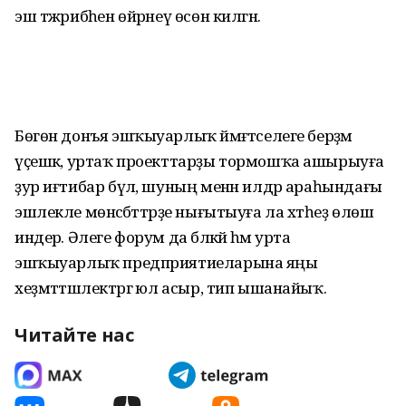
эш тәжрибәһен өйрәнеү өсөн килгән.
Бөгөн донъя эшҡыуарлыҡ йәмәғәт­селеге берҙәм
үҫешкә, уртаҡ проект­тарҙы тормошҡа ашырыуға
ҙур иғтибар бүлә, шуның менән илдәр араһындағы
эшлекле мөнәсәбәттәрҙе нығытыуға ла хәтһеҙ өлөш
индерә. Әлеге форум да бәләкәй һәм урта
эшҡыуарлыҡ предприятиеларына яңы
хеҙмәттәшлектәргә юл асыр, тип ышанайыҡ.
Читайте нас