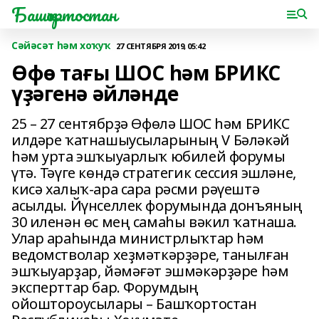
Башҡортостан
Сәйәсәт һәм хоҡуҡ
27 СЕНТЯБРЯ 2019, 05:42
Өфө тағы ШОС һәм БРИКС
үҙәгенә әйләнде
25 – 27 сентябрҙә Өфөлә ШОС һәм БРИКС
илдәре ҡатнашыусыларының V Бәләкәй
һәм урта эшҡыуарлыҡ юбилей форумы
үтә. Тәүге көндә стратегик сессия эшләне,
кисә халыҡ-ара сара рәсми рәүештә
асылды. Йүнселлек форумында донъяның
30 иленән өс мең самаһы вәкил ҡатнаша.
Улар араһында министрлыҡтар һәм
ведомстволар хеҙмәткәрҙәре, танылған
эшҡыуарҙар, йәмәғәт эшмәкәрҙәре һәм
эксперттар бар. Форумдың
ойоштороусылары – Башҡортостан