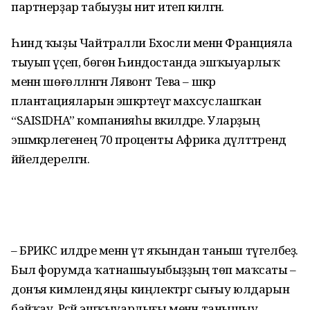
партнерҙар табыуҙы ниәт итеп килгән.
Һинд ҡыҙы Чайтралли Бхосли менән Францияла
тыуып үҫеп, бөгөн Һин­достанда эшҡыуарлыҡ
менән шөғөл­ләнгән Лявонт Тева – шәкәр
плантацияларын эшкәртеүгә махсуслашҡан
“SAISIDHA” компанияһы вәкилдәре. Уларҙың
эшмәкәрлегенең 70 проценты Африка дәүләттәрендә
йәйелдерелгән.
– БРИКС илдәре менән үтә яҡындан таныш түгелбеҙ.
Был форумда ҡат­нашыуыбыҙҙың төп маҡсаты –
донъя кимәлендә яңы киңлектәргә сығыу юлдарын
байҡау, Рәсәй эшҡыуарлығы менән танышыу.