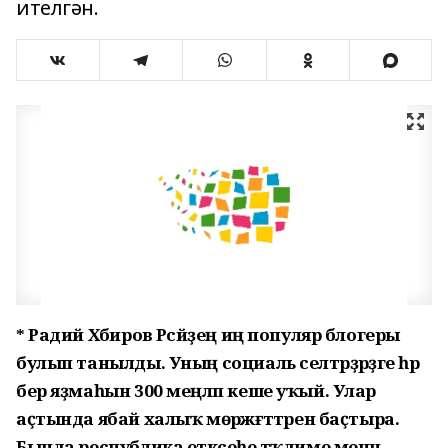
ителгән.
* Радий Хәбиров Рәсәйҙең иң популяр блогеры
булып танылды. Уның социаль селтәрҙәрҙәге һәр
бер яҙмаһын 300 меңләп кеше уҡый. Улар
аҫтында ябай халыҡ мөрәжәғәттәрен баҫтыра.
Бында республика етәксеһе тәҡдиме менән