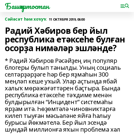
Башҡортостан
Сәйәсәт һәм хоҡуҡ
11 ОКТЯБРЯ 2019, 06:00
Радий Хәбиров бер йыл
республика етәксеһе булған
осорҙа нимәләр эшләнде?
* Радий Хәбиров Рәсәйҙең иң популяр
блогеры булып танылды. Уның социаль
селтәрҙәрҙәге һәр бер яҙмаһын 300
меңләп кеше уҡый. Улар аҫтында ябай
халыҡ мөрәжәғәттәрен баҫтыра. Бында
республика етәксеһе тәҡдиме менән
булдырылған “Инцидент” системаһы
ярҙам итә. Һөҙөмтәлә чиновниктарға
килеп тыуған мәсьәләне яйға һалыу
бурысы йөкмәтелә. Бер йыл эсендә
шундай миллионға яҡын проблема хәл