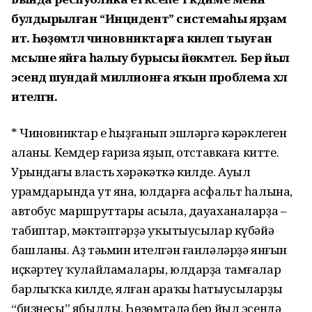
булдырылған “Инцидент” системаһы ярҙам
итә. Һөҙөмтәлә чиновниктарға килеп тыуған
мәсьәләне яйға һалыу бурысы йөкмәтелә. Бер йыл
эсендә шундай миллионға яҡын проблема хәл
ителгән.
* Чиновниктар ең һыҙғанып эшләргә кәрәклеген
аңланы. Кемдер ғариза яҙып, отставкаға китте.
Урындағы власть хәрә­кәткә килде. Ауыл
урамдарында ут яна, юлдарға асфальт һалына,
автобус маршруттары асыла, дауаханаларҙа –
табиптар, мәктәптәрҙә уҡытыусылар күбәйә
башланы. Аҙ тәьмин ителгән ғаиләләрҙә янғын
иҫкәртеү ҡулайламалары, юлдарҙа тамғалар
барлыҡҡа килде, ялған араҡы һатыусыларҙың
“бизнесы” ябылды. Һөҙөмтәлә бер йыл эсендә