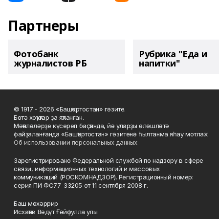
Партнеры
Фотобанк
Рубрика "Еда и
журналистов РБ
напитки"
© 1917 - 2026 «Башҡортостан» гәзите.
Бөтә хоҡуҡтар ҙа яҡланған.
Мәҡәләләрҙе күсереп баҫҡанда, йә уларҙы өлөшләтә
файҙаланғанда «Башҡортостан» гәзитенә һылтанма яһау мотлаҡ.
Об использовании персональных данных
Зарегистрировано Федеральной службой по надзору в сфере
связи, информационных технологий и массовых
коммуникаций (РОСКОМНАДЗОР). Регистрационный номер:
серия ПИ ФС77-33205 от 11 сентября 2008 г.
Баш мөхәррир
Исхаҡов Вәдүт Ғәйфулла улы