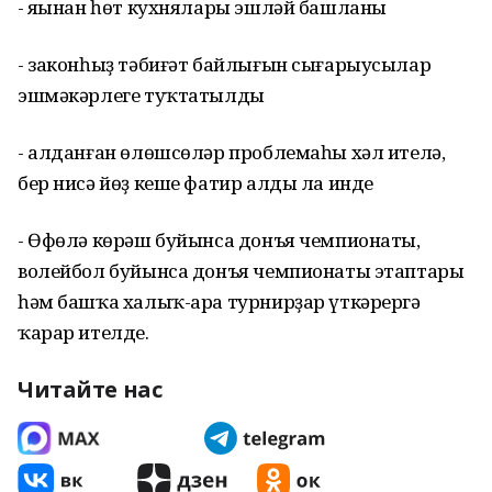
- яңынан һөт кухнялары эшләй башланы
- законһыҙ тәбиғәт байлығын сығарыусылар
эшмәкәрлеге туҡтатылды
- алданған өлөшсөләр проблемаһы хәл ителә,
бер нисә йөҙ кеше фатир алды ла инде
- Өфөлә көрәш буйынса донъя чемпионаты,
волейбол буйынса донъя чемпионаты этаптары
һәм башҡа халыҡ-ара турнирҙар үткәрергә
ҡарар ителде.
Читайте нас