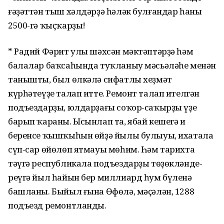
ғәҙәттән тыш хәлдәрҙә һәләк булғандар һаны
2500-гә ҡыҫҡарҙы!
* Радий Фәрит улы шәхсән мәктәптәрҙә һәм
балалар баҡсаһында туҡланыу мәсьә­ләһе менән
танышты, был өлкәлә сифатлы хеҙмәт
күрһәтеүҙе талап итте. Ремонт талап ителгән
подъездарҙы, юлдарҙағы соҡор-саҡырҙы үҙе
барып ҡараны. Ысынлап та, ябай кешегә иң
беренсе ҡышҡыһын өйҙә йылы булыуы, ихатала
сүп-сар өйөлөп ятмауы мөһим. Һәм тарихта
тәүгә республикала подъездарҙы төҙөкләнде­
реүгә йыл һайын бер миллиард һум бүленә
башланы. Быйыл ғына Өфөлә, мәҫәлән, 1288
подъезд ремонтланды.