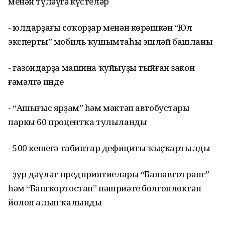
менән түләүгә күстеләр
- юлдарҙағы соҡорҙар менән көрәшкән “Юл
эксперты” мобиль ҡушымтаһы эшләй башланы
- газондарҙа машина ҡуйыуҙы тыйған закон
ғәмәлгә инде
- “Ашығыс ярҙам” һәм мәктәп автобустары
паркы 60 процентҡа тулыланды
- 500 кешегә табиптар дефициты ҡыҫҡартылды
- ҙур дәүләт предприятиелары “Баш­автотранс”
һәм “Башҡортостан” нәшриәте бөлгөнлөктән
йолоп алып ҡалынды