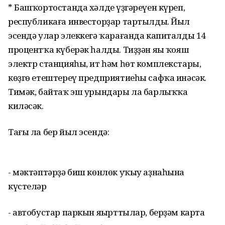
* Башҡортостанда хәлдең үҙгәреүен күреп,
республикаға инвесторҙар тартылды. Йыл
эсендә улар элеккегә ҡарағанда капиталды 14
процентҡа күберәк һалды. Тиҙҙән яңы ҡояш
электр станцияһы, ит һәм һөт комплекстары,
көҙгө етештереү предприятиеһы сафҡа инәсәк.
Тимәк, байтаҡ эш урындары ла барлыҡҡа
киләсәк.
Тағы ла бер йыл эсендә:
- мәктәптәрҙә биш көнлөк уҡыу аҙнаһына
күстеләр
- автобустар паркын яңырттылар, берҙәм карта