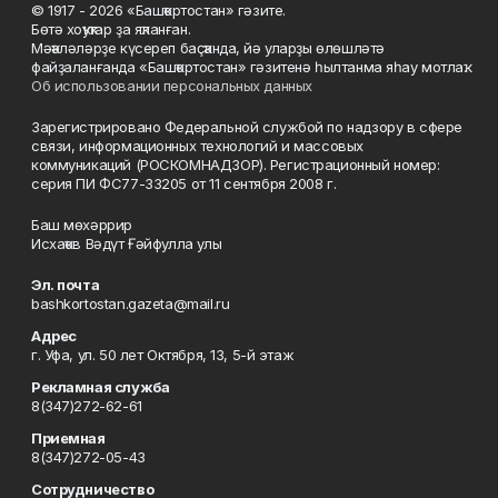
© 1917 - 2026 «Башҡортостан» гәзите.
Бөтә хоҡуҡтар ҙа яҡланған.
Мәҡәләләрҙе күсереп баҫҡанда, йә уларҙы өлөшләтә
файҙаланғанда «Башҡортостан» гәзитенә һылтанма яһау мотлаҡ.
Об использовании персональных данных
Зарегистрировано Федеральной службой по надзору в сфере
связи, информационных технологий и массовых
коммуникаций (РОСКОМНАДЗОР). Регистрационный номер:
серия ПИ ФС77-33205 от 11 сентября 2008 г.
Баш мөхәррир
Исхаҡов Вәдүт Ғәйфулла улы
Эл. почта
bashkortostan.gazeta@mail.ru
Адрес
г. Уфа, ул. 50 лет Октября, 13, 5-й этаж
Рекламная служба
8(347)272-62-61
Приемная
8(347)272-05-43
Сотрудничество