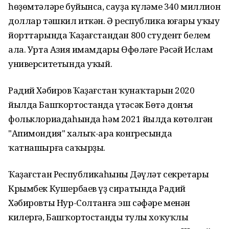
һөҙөмтәләре буйынса, сауҙа күләме 340 миллион
доллар тәшкил иткән. Ә республика юғары уҡыу
йорттарында Ҡаҙағстандан 800 студент белем
ала. Урта Азия имамдары Өфөләге Рәсәй Ислам
университетында уҡый.
Радий Хәбиров Ҡаҙағстан ҡунаҡтарын 2020
йылда Башҡортостанда үтәсәк Бөтә донъя
фольклориадаһында һәм 2021 йылда көтөлгән
"Апимондия" халыҡ-ара конгресында
ҡатнашырға саҡырҙы.
Ҡаҙағстан Республикаһының Дәүләт секретары
Крымбек Кушербаев үҙ сиратында Радий
Хәбировты Нур-Солтанға эш сәфәре менән
килергә, Башҡортостандың тулы хоҡуҡлы