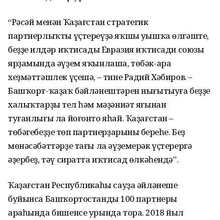
“Рәсәй менән Ҡаҙағстан стратегик
партнерлыҡты үҫтереүҙә яҡшы уңышҡа өлгәште,
беҙҙең илдәр иҡтисады Евразия иҡтисади союзы
ярҙамында әүҙем яҡынлаша, төбәк-ара
хеҙмәттәшлек үҫешә, – тине Радий Хәбиров. –
Башҡорт-ҡаҙаҡ бәйләнештәрен нығытыуға беҙҙең
халыҡтарҙың тел һәм мәҙәниәт яғынан
туғанлығы ла йоғонто яһай. Ҡаҙағстан –
төбәгебеҙҙең төп партнерҙарының береһе. Беҙ
мөнәсәбәттәрҙе тағы ла әүҙемерәк үҫтерергә
әҙербеҙ, тәү сиратта иҡтисад өлкәһендә”.
Ҡаҙағстан Республикаһы сауҙа әйләнеше
буйынса Башҡортостандың 100 партнеры
араһында бишенсе урында тора. 2018 йыл