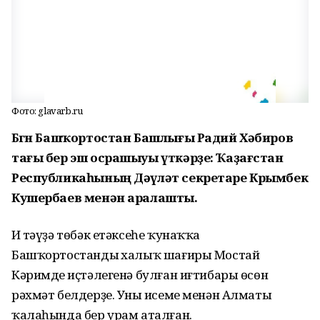
Фото: glavarb.ru
Бөгөн Башҡортостан Башлығы Радий Хәбиров
тағы бер эш осрашыуы үткәрҙе: Ҡаҙағстан
Республикаһының Дәүләт секретаре Крымбек
Кушербаев менән аралашты.
Иң тәүҙә төбәк етәксеһе ҡунаҡҡа
Башҡортостандың халыҡ шағиры Мостай
Кәримдең иҫтәлегенә булған иғтибары өсөн
рәхмәт белдерҙе. Уның исеме менән Алматы
ҡалаһында бер урам аталған.