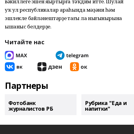
вәкиллеге эшен яңыртырға тәҡдим итте. Шулай
уҡ ул республикалар араһында мәҙәни һәм
эшлекле бәйләнештәрҙең тағы ла нығынырына
ышаныс белдерҙе.
Читайте нас
Партнеры
Фотобанк
Рубрика "Еда и
журналистов РБ
напитки"