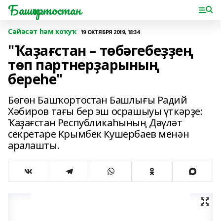
Башҡортостан
Сәйәсәт һәм хоҡуҡ
19 ОКТЯБРЯ 2019, 18:34
"Ҡаҙағстан – төбәгебеҙҙең
төп партнерҙарының
береһе"
Бөгөн Башҡортостан Башлығы Радий
Хәбиров тағы бер эш осрашыуы үткәрҙе:
Ҡаҙағстан Республикаһының Дәүләт
секретаре Крымбек Кушербаев менән
аралашты.