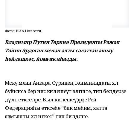
Фото: РИА Новости
Владимир Путин Төркиә Президенты Рәжәп
Тайип Эрдоган менән алты сәғәттән ашыу
һөйләшкәс, йомғаҡ яһалды.
Мәскәү менән Анкара Сүриәнең төньяғындағы хәл
буйынса бер нисә килешеүгә өлгәште, тип белдерҙе
дәүләт етәкселәре. Был килешеүҙәрҙе Рәсәй
Федерацияһы етәксеһе “бик мөһим, хатта
яҙмышты хәл иткес” тип билдәләне.