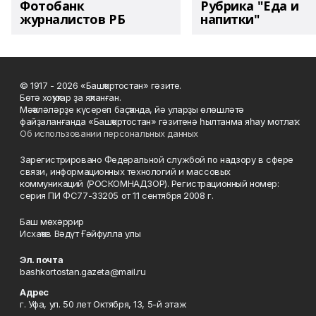
Фотобанк
Рубрика "Еда и
журналистов РБ
напитки"
© 1917 - 2026 «Башҡортостан» гәзите.
Бөтә хоҡуҡтар ҙа яҡланған.
Мәҡәләләрҙе күсереп баҫҡанда, йә уларҙы өлөшләтә
файҙаланғанда «Башҡортостан» гәзитенә һылтанма яһау мотлаҡ.
Об использовании персональных данных
Зарегистрировано Федеральной службой по надзору в сфере
связи, информационных технологий и массовых
коммуникаций (РОСКОМНАДЗОР). Регистрационный номер:
серия ПИ ФС77-33205 от 11 сентября 2008 г.
Баш мөхәррир
Исхаҡов Вәдүт Ғәйфулла улы
Эл. почта
bashkortostan.gazeta@mail.ru
Адрес
г. Уфа, ул. 50 лет Октября, 13, 5-й этаж