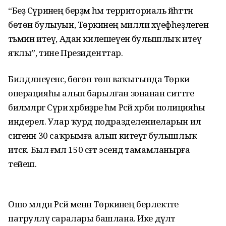
“Беҙ Сүриәнең берҙәм һәм территориаль йәһәттән
бөтөн булыуын, Төркиәнең милли хәүефһеҙлеген
тәьмин итеү, Адан килешеүенә булышлыҡ итеү
яҡлы”, тине Президенттар.
Билдәләнеүенсә, бөгөн төш ваҡытында Төркиә
операцияһы алып барылған зонанан ситтәге
биләмәләргә Сүриә хәрбиҙәре һәм Рәсәй хәрби полицияһы
индерелә. Улар ҡурд подразделениеларын ил
сигенән 30 саҡрымға алып китеүгә булышлыҡ
итәсәк. Был ғәмәл 150 сәғәт эсендә тамамланырға
тейеш.
Ошо мәлдән Рәсәй менән Төркиәнең берлектәге
патрулләү саралары башлана. Ике дәүләт