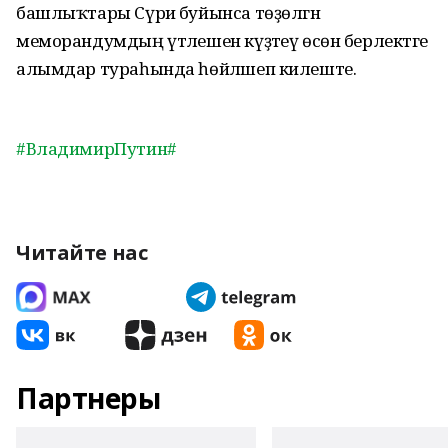
башлыҡтары Сүриә буйынса төҙөлгән
меморандумдың үтәлешен күҙәтеү өсөн берлектәге
алымдар тураһында һөйләшеп килеште.
#ВладимирПутин
#
Читайте нас
Партнеры