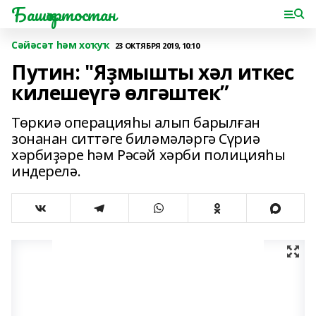
Башҡортостан
Сәйәсәт һәм хоҡуҡ
23 ОКТЯБРЯ 2019, 10:10
Путин: "Яҙмышты хәл иткес
килешеүгә өлгәштек”
Төркиә операцияһы алып барылған
зонанан ситтәге биләмәләргә Сүриә
хәрбиҙәре һәм Рәсәй хәрби полицияһы
индерелә.