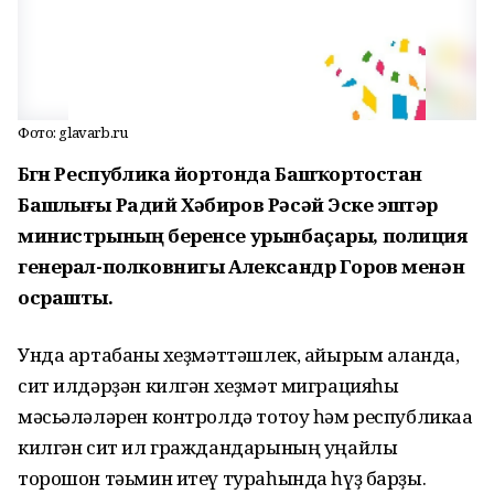
Фото: glavarb.ru
Бөгөн Республика йортонда Башҡортостан
Башлығы Радий Хәбиров Рәсәй Эске эштәр
министрының беренсе урынбаҫары, полиция
генерал-полковнигы Александр Горов менән
осрашты.
Унда артабанғы хеҙмәттәшлек, айырым алғанда,
сит илдәрҙән килгән хеҙмәт миграцияһы
мәсьәләләрен контролдә тотоу һәм республикаға
килгән сит ил граждандарының уңайлы
торошон тәьмин итеү тураһында һүҙ барҙы.