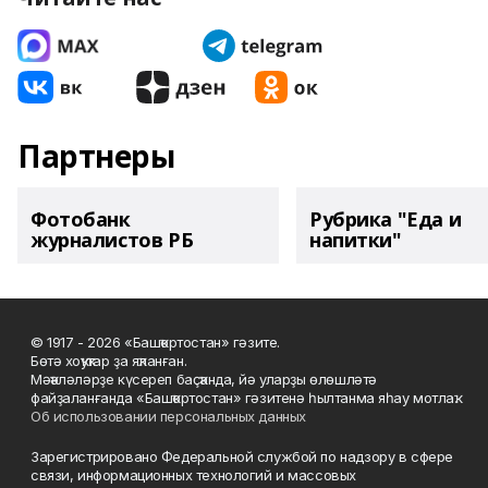
Партнеры
Фотобанк
Рубрика "Еда и
журналистов РБ
напитки"
© 1917 - 2026 «Башҡортостан» гәзите.
Бөтә хоҡуҡтар ҙа яҡланған.
Мәҡәләләрҙе күсереп баҫҡанда, йә уларҙы өлөшләтә
файҙаланғанда «Башҡортостан» гәзитенә һылтанма яһау мотлаҡ.
Об использовании персональных данных
Зарегистрировано Федеральной службой по надзору в сфере
связи, информационных технологий и массовых