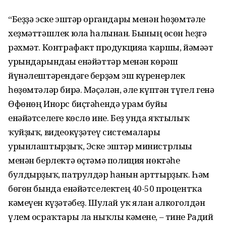
“Беҙҙә эске эштәр органдары менән һөҙөмтәле
хеҙмәттәшлек юлға һалынған. Бының өсөн һеҙгә
рәхмәт. Контрафакт продукцияға ҡаршы, йәмәғәт
урындарындағы енәйәттәр менән көрәш
йүнәлештәрендәге берҙәм эш күренерлек
һөҙөмтәләр бирә. Мәҫәлән, әле күптән түгел генә
Өфөнөң Инорс биҫтәһендә урам буйы
енәйәтселеге көслө ине. Беҙ унда яҡтылыҡ
ҡуйҙыҡ, видеокүҙәтеү системалары
урынлаштырҙыҡ, Эске эштәр министрлығы
менән берлектә өҫтәмә полиция нөктәһе
булдырҙыҡ, патрулдәр һанын арттырҙыҡ. Һәм
бөгөн бында енәйәтселектең 40-50 процентҡа
кәмеүен күҙәтәбеҙ. Шулай уҡ ялған алкоголдән
үлем осраҡтары ла ныҡлы кәмене, – тине Радий