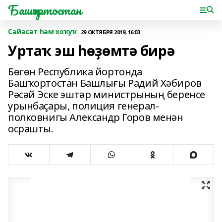
Башҡортостан
Сәйәсәт һәм хоҡуҡ
29 ОКТЯБРЯ 2019, 16:03
Уртаҡ эш һөҙөмтә бирә
Бөгөн Республика йортонда
Башҡортостан Башлығы Радий Хәбиров
Рәсәй Эске эштәр министрының беренсе
урынбаҫары, полиция генерал-
полковнигы Александр Горов менән
осрашты.