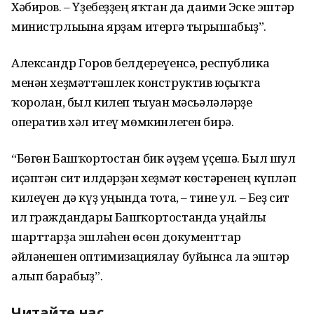
Хәбиров. – Үҙебеҙҙең яҡтан да даими Эске эштәр
министрлығына ярҙам итергә тырышабыҙ”.
Александр Горов белдереүенсә, республика
менән хеҙмәттәшлек конструктив юҫыҡта
ҡоролған, был килеп тыуған мәсьәләләрҙе
оператив хәл итеү мөмкинлеген бирә.
“Бөгөн Башҡортостан бик әүҙем үҫешә. Был шул
иҫәптән сит илдәрҙән хеҙмәт көстәренең күпләп
килеүен дә күҙ уңында тота, – тине ул. – Беҙ сит
ил граждандары Башҡортостанда уңайлы
шарттарҙа эшләһен өсөн документтар
әйләнешен оптимизациялау буйынса ла эштәр
алып барабыҙ”.
Читайте нас