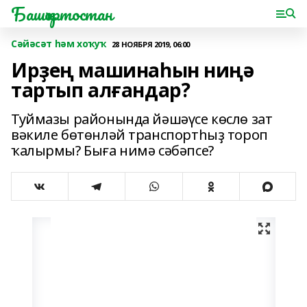
Башҡортостан
Сәйәсәт һәм хоҡуҡ
28 НОЯБРЯ 2019, 06:00
Ирҙең машинаһын ниңә
тартып алғандар?
Туймазы районында йәшәүсе көслө зат
вәкиле бөтөнләй транспортһыҙ тороп
ҡалырмы? Быға нимә сәбәпсе?