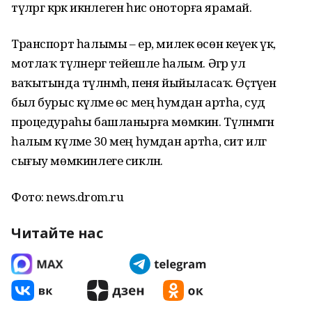
түләргә кәрәк икәнлеген һис оноторға ярамай.
Транспорт һалымы – ер, милек өсөн кеүек үк,
мотлаҡ түләнергә тейешле һалым. Әгәр ул
ваҡытында түләнмәһә, пеня йыйыласаҡ. Өҫтәүенә
был бурыс күләме өс мең һумдан артһа, суд
процедураһы башланырға мөмкин. Түләнмәгән
һалым күләме 30 мең һумдан артһа, сит илгә
сығыу мөмкинлеге сикләнә.
Фото: news.drom.ru
Читайте нас