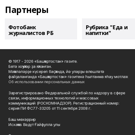
Партнеры
Фотобанк
Рубрика "Еда и
журналистов РБ
напитки"
© 1917 - 2026 «Башҡортостан» гәзите.
Бөтә хоҡуҡтар ҙа яҡланған.
Мәҡәләләрҙе күсереп баҫҡанда, йә уларҙы өлөшләтә
файҙаланғанда «Башҡортостан» гәзитенә һылтанма яһау мотлаҡ.
Об использовании персональных данных
Зарегистрировано Федеральной службой по надзору в сфере
связи, информационных технологий и массовых
коммуникаций (РОСКОМНАДЗОР). Регистрационный номер:
серия ПИ ФС77-33205 от 11 сентября 2008 г.
Баш мөхәррир
Исхаҡов Вәдүт Ғәйфулла улы