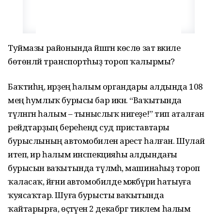
Туймазы районында йәшәгән көслө зат вәкиле
бөтөнләй транспортһыҙ тороп ҡалырмы?
Баҡтиһәң, ирҙең һалым органдары алдында 108
мең һумлыҡ бурысы бар икән. “Ваҡытында
түләнгән һалым – тыныслыҡ нигеҙе!” тип аталған
рейдтарҙың береһендә суд приставтары
бурыслының автомобиленә арест һалған. Шулай
итеп, ир һалым инспекцияһы алдындағы
бурысын ваҡытында түләмәһә, машинаһыҙ тороп
ҡаласаҡ, йәғни автомобилде мәжбүри һатыуға
ҡуясаҡтар. Шуға бурысты ваҡытында
ҡайтарырға, өҫтәүенә 2 декабргә тиклем һалым