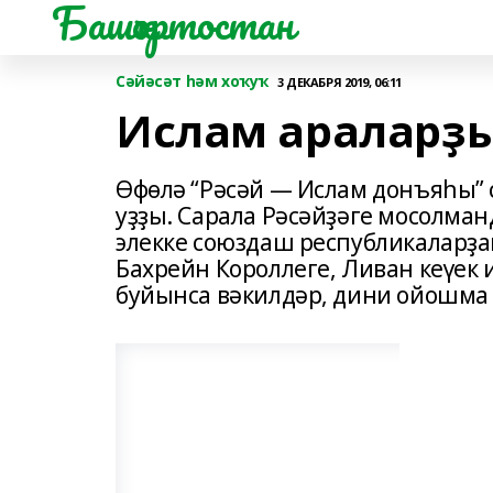
Башҡортостан
Сәйәсәт һәм хоҡуҡ
3 ДЕКАБРЯ 2019, 06:11
Ислам араларҙ
Өфөлә “Рәсәй — Ислам донъяһы”
уҙҙы. Сарала Рәсәйҙәге мосолман
элекке союздаш республикаларҙан
Бахрейн Короллеге, Ливан кеүек 
буйынса вәкилдәр, дини ойошма