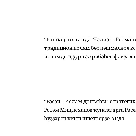
“Башҡортостанда “Ғәлиә”, “Ғосма­н
традицион ислам берләш­мәләре көс
исламдың ҙур тәжрибәһен файҙаланы
“Рәсәй – Ислам донъяһы” стратегик 
Рөстәм Миңлеханов ҡунаҡтарға Рә
һүҙҙәрен уҡып ишеттерҙе. Унда: