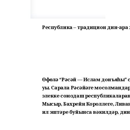
Республика – традицион дин-ара 
Өфөлә “Рәсәй — Ислам донъяһы”
уҙҙы. Сарала Рәсәйҙәге мосолманда
элекке союздаш республикаларҙан
Мысыр, Бахрейн Короллеге, Ливан
ил эштәре буйынса вәкилдәр, ди