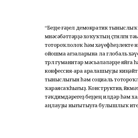
“Беҙҙе ғәҙел демократик тыныслыҡ 
мөнәсәбәттәрҙә хоҡуҡтың өҫтөн­лөгөн т
тотороҡлолоҡ һәм хәүефһеҙ­лекте 
ойошма ағзаларына ла глобаль хәүеф
төрлө гуманитар мәсьәләләрҙе яйға 
конфессия-ара аралашыуҙы киңәйте
тыныслығын һәм социаль тотороҡл
ҡараясаҡ­һығыҙ. Конструктив, йөкмәт
тәҡдимдәрегеҙ беҙҙең илдәр һәм 
аңлауҙы нығытыуға булышлыҡ итер 