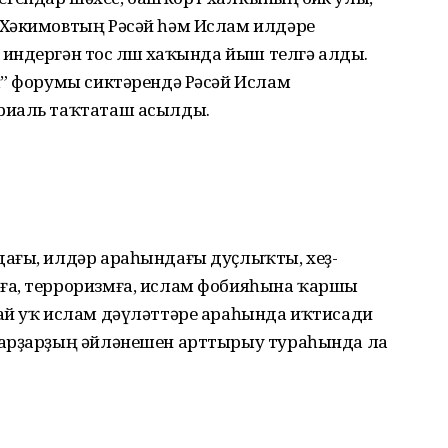
 Хәкимовтың Рәсәй һәм Ислам илдәре
ндергән тос өлөшө хаҡында йыш телгә алды.
ы” форумы сиктәрендә Рәсәй Ислам
риаль таҡтаташ асылды.
а­­ғы, илдәр араһындағы дуҫлыҡты, хеҙ­
а, тер­роризмға, ислам фобияһына ҡаршы
ай уҡ ислам дәүләттәре араһында иҡтисади
ауарҙар­ҙың әйләнешен арттырыу тураһында ла