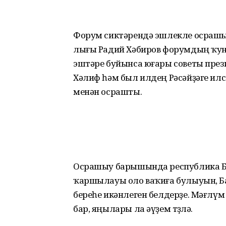
Форум сиктәрендә эшлекле осрашыу
лығы Радий Хәбиров форумдың ҡу­
эштәре буйынса юғары советы през
Хәлиф һәм был илдең Рәсәйҙәге ил
менән осрашты.
Осрашыу барышында республика Ба
ҡаршылауы оло ваҡиға булыуын, Ба
береһе икәнлеген белдерҙе. Мәғлүм 
бар, яңылары ла әүҙем төҙөлә.