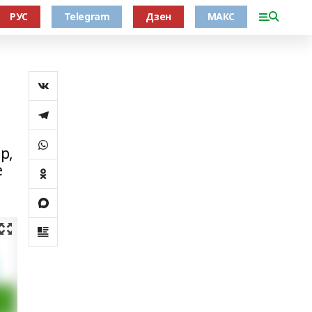
РУС
Telegram
Дзен
МАКС
р,
е