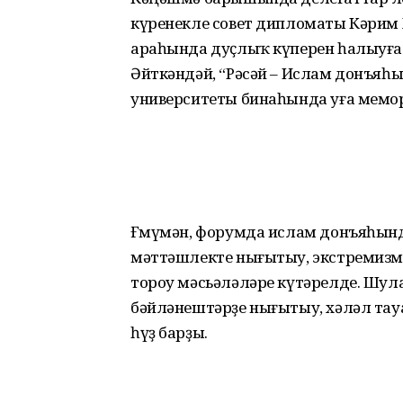
күренекле совет дипломаты Кәрим
араһында дуҫлыҡ күперен һалыуға и
Әйткәндәй, “Рәсәй – Ислам донъя­һ
университеты бинаһында уға мемо
Ғөмүмән, форумда ислам донъяһын­д
мәттәшлекте нығытыу, экстремизмғ
тороу мәсьәләләре күтәрелде. Шул
бәйлә­неш­тәрҙе нығытыу, хәләл т
һүҙ барҙы.