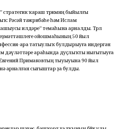
” стратегик ҡараш төркөмөнөң быйылғы
ҡ: Рәсәй тәжрибәһе һәм Ислам
шыусы илдәре” темаһына арналды. Төрлө
хеҙмәттәшлеге ойош­маһының 50 йыл
нфессия-ара татыулыҡ булдырыуға индергән
ислам дәүләттәре араһында дуҫлыҡты нығытыуға
ән Евгений Примаковтың тыуыуына 90 йыл
нә арналған сығыштар ҙа булды.
ендар шәхес, башҡорт халҡының бөйөк улы,