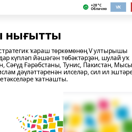
+28 °С
VK
Облачно
ы нығытты
 стратегик ҡараш төркөмөнөң V ултырышы
дар күпләп йәшәгән төбәктәрҙән, шулай уҡ
, Сәғүд Ғәрәбстаны, Тунис, Пакистан, Мысы
ислам дәүләттәренән илселәр, сил ил эштәр
 етәкселәре ҡатнашты.