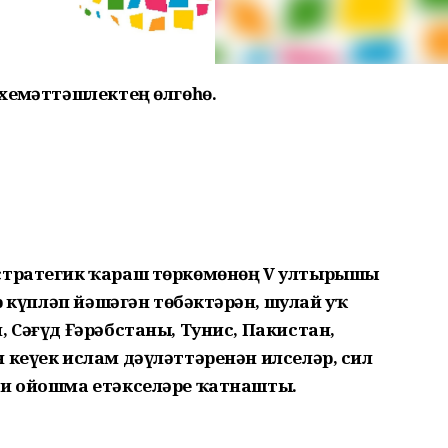
хеҙмәттәшлектең өлгөһө.
 стратегик ҡараш төркөмөнөң V ултырышы
р күпләп йәшәгән төбәктәрҙән, шулай уҡ
, Сәғүд Ғәрәбстаны, Тунис, Пакистан,
 кеүек ислам дәүләттәренән илселәр, сил
ни ойошма етәкселәре ҡатнашты.