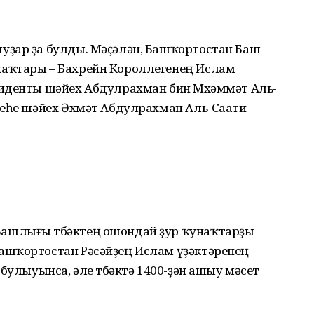
­ҙар ҙа булды. Мәҫәлән, Башҡортостан Баш­
наҡтары – Бахрейн Короллегенең Ислам
иденты шәйех Абдулрахман бин Мөхәммәт Аль-
сеһе шәйех Әхмәт Абдулрахман Аль-Саати
ш­лығы төбәктең ошондай ҙур ҡунаҡ­тарҙы
ш­ҡортостан Рәсәйҙең Ислам үҙәктәре­нең
булыуынса, әле төбәктә 1400-ҙән ашыу мәсет