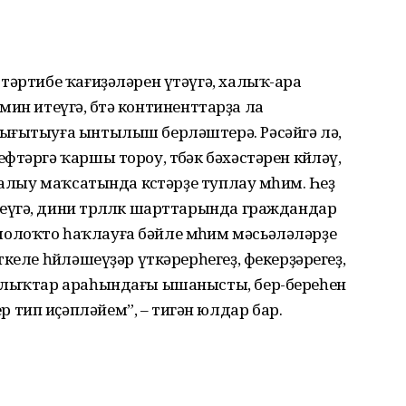
тәртибе ҡағиҙәләрен үтәүгә, халыҡ-ара
әьмин итеүгә, бөтә континент­тарҙа ла
нығытыуға ынтылыш берләш­терә. Рәсәйгә лә,
тәргә ҡаршы тороу, төбәк бәхәстәрен көйләү,
һалыу маҡсатында көстәрҙе туплау мөһим. Һеҙ
үгә, дини төрлөлөк шарттарында граждандар
олоҡто һаҡлауға бәйле мөһим мәсьәләләрҙе
келе һөйләшеүҙәр үткәрерһегеҙ, фекерҙә­регеҙ,
халыҡтар араһындағы ышанысты, бер-береһен
тип иҫәпләйем”, – тигән юлдар бар.