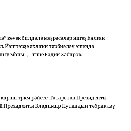
иә” кеүек билдәле мәҙрәсәләр нигеҙ һалған
лө. Йәштәрҙе әхлаҡи тәрбиәләү эшендә
у мөһим”, – тине Радий Хәбиров.
ҡараш төркөмө рәйесе, Татарстан Президенты
сәй Президенты Владимир Путиндың тәбрикләү