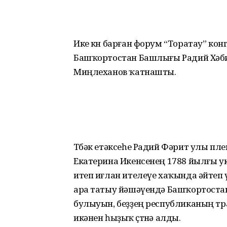
Ике көн барған форум “Торатау” ко
Башҡортостан Башлығы Радий Хә­би
Миңлеханов ҡатнашты.
Төбәк етәксеһе Радий Фәрит улы 
Екатерина Икенсенең 1788 йылғы ука
итеп иғлан ителеүе хаҡында әйтеп үт
ара татыу йәшәүендә Башҡортостан
булыуын, беҙҙең республиканың тр
икәнен һыҙыҡ өҫтөнә алды.