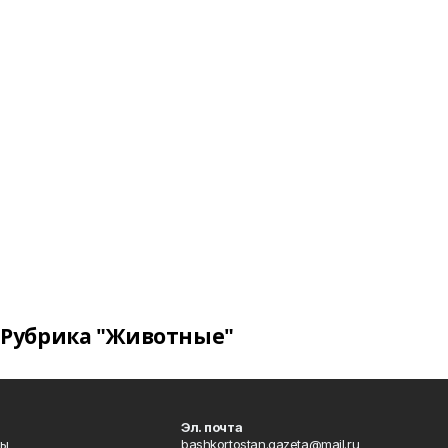
Рубрика "Животные"
Эл. почта
лы
bashkortostan.gazeta@mail.ru