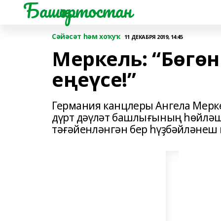
Башҡортостан
Сәйәсәт һәм хоҡуҡ
11 ДЕКАБРЯ 2019, 14:45
Меркель: “Бөгө
еңеүсе!”
Германия канцлеры Ангела Мерк
дүрт дәүләт башлығының һөйләш
тәғәйенләнгән бер һүҙбәйләнеш 