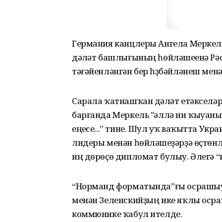
Германия канцлеры Ангела Меркель
дәүләт башлығының һөйләшеүенә Р
тәғәйенләнгән бер һүҙбәйләнеш менә
Сарала ҡатнашҡан дәүләт етәкселә
барғанда Меркель "әллә ни ҡыуаны
еңеүсе...” тине. Шул уҡ ваҡытта У
лидеры менән һөйләшеүҙәрҙә өҫтөнл
иң дөрөҫө дипломат булыу. Әлегә “иҫ
“Норманд форматында”ғы осрашыу 5
менән Зеленскийҙың ике яҡлы оср
коммюнике ҡабул ителде.