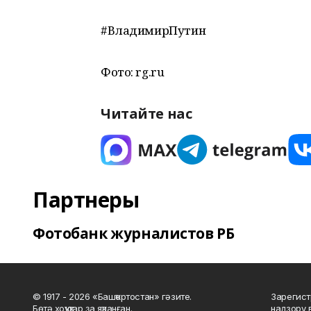
#ВладимирПутин
Фото: rg.ru
Читайте нас
Партнеры
Фотобанк журналистов РБ
© 1917 - 2026 «Башҡортостан» гәзите.
Зарегист
Бөтә хоҡуҡтар ҙа яҡланған.
надзору 