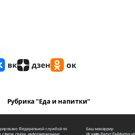
Рубрика "Еда и напитки"
рировано Федеральной службой по
Баш мөхәррир
в сфере связи, информационных
Исхаҡов Вәдүт Ғәйфулла у