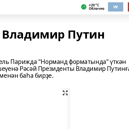
+20 °С
VK
Облачно
н Владимир Путин
ель Парижда "Норманд форматында" үткән
еүенә Рәсәй Президенты Владимир Путинғ
менән баһа бирҙе.