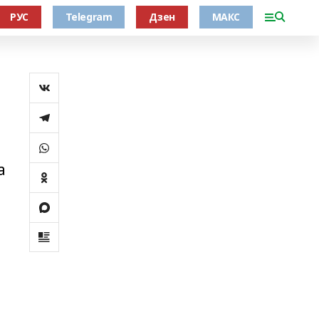
РУС
Telegram
Дзен
МАКС
а