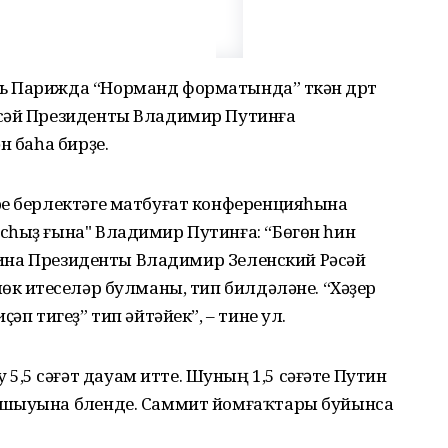
 Парижда “Норманд форматында” үткән дүрт
әсәй Президенты Владимир Путинға
н баһа бирҙе.
ре берлектәге матбуғат конференцияһына
сһыҙ ғына" Владимир Путинға: “Бөгөн һин
краина Президенты Владимир Зеленский Рәсәй
өк итеүселәр булманы, тип билдәләне. “Хәҙер
әп тигеҙ” тип әйтәйек”, – тине ул.
,5 сәғәт дауам итте. Шуның 1,5 сәғәте Путин
ашыуына бүленде. Саммит йомғаҡтары буйынса