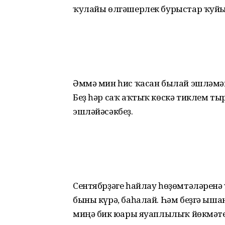
ҡулайы өлгәшерлек бурыс­тар ҡуйыр
Әммә мин һис ҡасан былай эшлә­м
Беҙ һәр саҡ аҡтыҡ көскә тиклем т
эшләйәсәкбеҙ.
Сентябрҙәге һайлау һөҙөмтәләренә
быны күрә, баһалай. Һәм беҙгә ыш
миңә бик юғары яуаплылыҡ йөкмәте