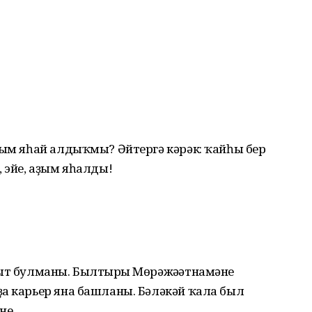
ҙым яһай алдыҡмы? Әйтергә кәрәк: ҡайһы бер
, эйе, аҙым яһалды!
ҡыт булманы. Былтырғы Мөрәжәғәтнамәне
ҙа карьер яна башланы. Бәләкәй ҡала был
не.