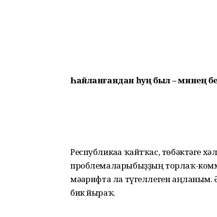
Һайланғандан һуң был – минең бер
Республикаға ҡайтҡас, төбәктәге х
проблемаларыбыҙҙың торлаҡ-комм
мәғарифта ла түгеллеген аңланым.
бик йыраҡ.