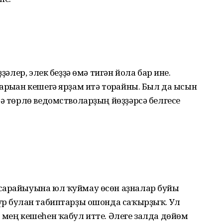
ҙҙәлер, элек беҙҙә өмә тигән йола бар ине.
арыған кешегә ярҙам итә торғайны. Был да ысын
тә төрлө ведомстволарҙың йөҙҙәрсә белгесе
сарайыуына юл ҡуймау өсөн аҙналар буйы
үр булған табиптарҙы ошонда саҡырҙыҡ. Ул
 мең кешеһен ҡабул итте. Әлеге залда дөйөм