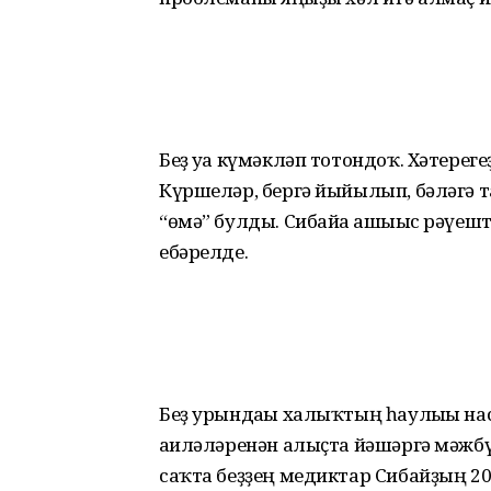
Беҙ уға күмәкләп тотондоҡ. Хәте­реге
Күршеләр, бергә йыйылып, бәләгә т
“өмә” булды. Сибайға ашығыс рәүеш
ебәрелде.
Беҙ урындағы халыҡтың һаулығы на
ғаиләләренән алыҫта йәшәргә мәжб
саҡта беҙҙең медиктар Сибайҙың 20