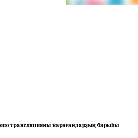
м ошо трансляцияны ҡарағандарҙың барыһы