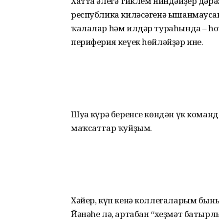
Хатта әлегә тиклем ниндәйҙер дәрә
республика киләсәгенә ышанмау­с
ҡалалар һәм илдәр тураһында – һо
периферия кеүек һөйләйҙәр ине.
Шуға күрә беренсе көндән үк кома
маҡсаттар ҡуйҙым.
Хәйер, күп кенә коллегаларым быны 
Йәнәһе лә, артабан “хеҙмәт батыр