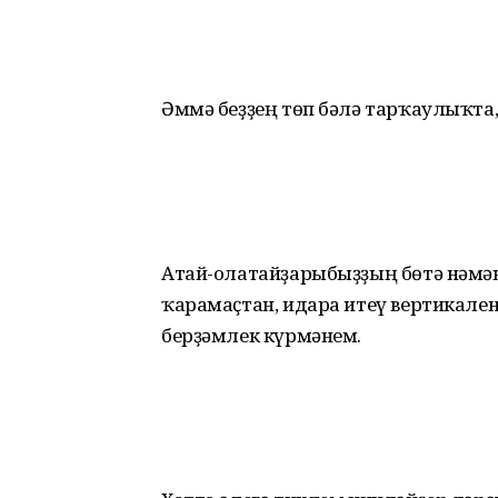
Әммә беҙҙең төп бәлә тарҡаулыҡта
Атай-олатайҙарыбыҙҙың бөтә нәмән
ҡарамаҫтан, идара итеү вертикален
берҙәмлек күрмәнем.