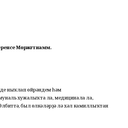
енсе Мөрәжәғәтнамәм.
әлде ныҡлап өйрәндем һәм
уналь хужалыҡта ла, медицинала ла,
 Әлбиттә, был өлкәләрҙә лә хәл камиллыҡтан