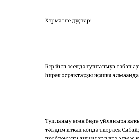
Хөрмәтле дуҫтар!
Бер йыл эсендә тупланыуға табан а
һирәк осраҡтарҙы иҫәпкә алмағанда
Тупланыу өсөн беҙгә уйланырға ва
тәҡдим иткән көндә тиерлек Сибай
проблеманы яңғыҙы хәл итә алмаҫ и