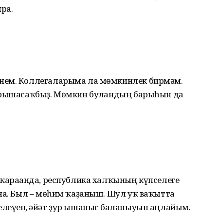
ға.
әнем. Коллегаларыма ла мөмкинлек бирмәм.
ырышасаҡбыҙ. Мөмкин булған­дың барыһын да
 ҡарағанда, республика халҡының күпселеге
ана. Был – мөһим ҡаҙаныш. Шул уҡ ваҡытта
леүен, ғәйәт ҙур ышаныс бағланыуын аңлайым.