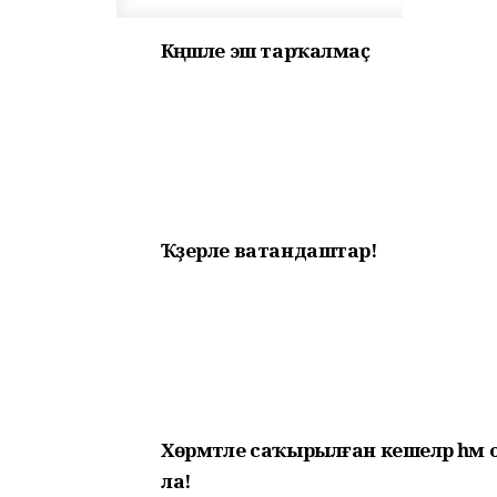
Кәңәшле эш тарҡалмаҫ
Ҡәҙерле ватандаштар!
Хөрмәтле саҡырылған кешеләр һә
ла!