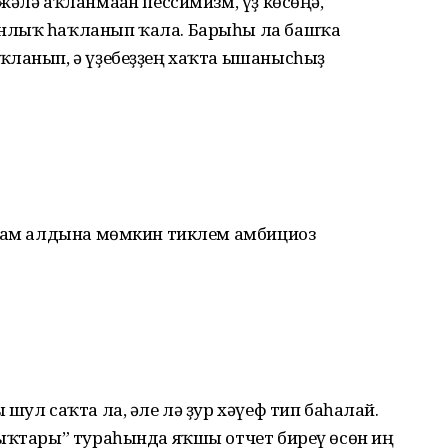
жәлә аҡланмаған пессимизм, үҙ көсөңә,
анлыҡ һаҡланып ҡала. Барыһы ла башҡа
ҡланып, ә үҙебеҙҙең хаҡта ышанысһыҙ
ндам алдына мөмкин тиклем амбициоз
шул саҡта ла, әле лә ҙур хәүеф тип баһалай.
лыҡтары” тураһында яҡшы отчет биреү өсөн иң