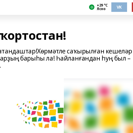
+29 °С
VK
Ясно
шҡортостан!
атандаштар! Хөрмәтле саҡырылған кешеләр
арҙың барыһы ла! Һайланғандан һуң был –
.