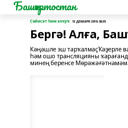
Башҡортостан
Сәйәсәт һәм хоҡуҡ
13 ДЕКАБРЯ 2019, 06:35
Бергә! Алға, Ба
Кәңәшле эш тарҡалмаҫҠәҙерле в
һәм ошо трансляцияны ҡарағанд
минең беренсе Мөрәжәғәтнамәм