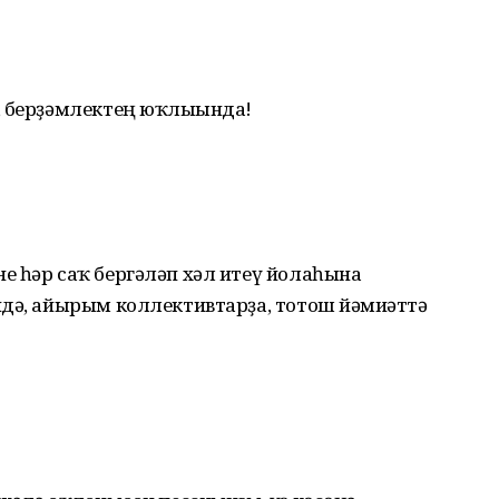
, берҙәмлектең юҡлығында!
е һәр саҡ бергәләп хәл итеү йолаһына
дә, айырым коллективтарҙа, тотош йәмғиәттә