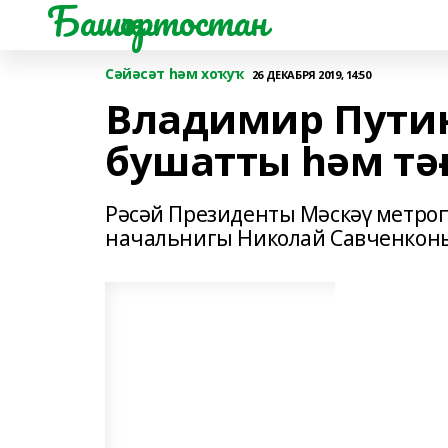
Башҡортостан
Сәйәсәт һәм хоҡуҡ
26 ДЕКАБРЯ 2019, 14:50
Владимир Путин
бушатты һәм тә
Рәсәй Президенты Мәскәү метро
начальнигы Николай Савченкон