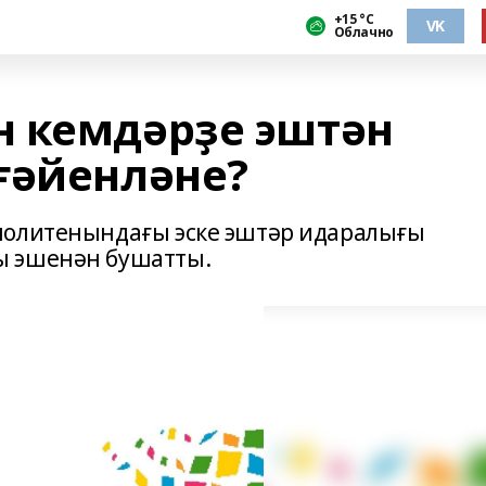
+15 °С
VK
Облачно
 кемдәрҙе эштән
ғәйенләне?
политенындағы эске эштәр идаралығы
ы эшенән бушатты.