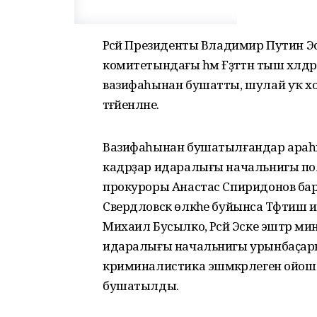
Рәсәй Президенты Владимир Путин Э
комитетындағы һәм Ғәҙәттән тыш хәлд
вазифаһынан бушатты, шулай уҡ х
тәғәйенләне.
Вазифаһынан бушатылғандар араһы
кадрҙар идаралығы начальнигы пол
прокуроры Анастас Спиридонов бар
Свердловск өлкәһе буйынса Тәфтиш 
Михаил Бусылко, Рәсәй Эске эштәр 
идаралығы начальнигы урынбаҫары 
криминалистика эшмәкәрлеген ойошт
бушатылды.