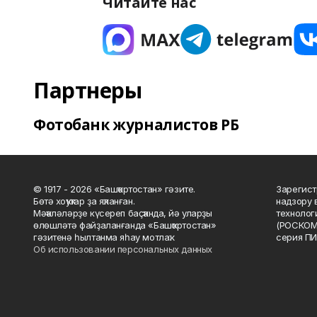
Читайте нас
Партнеры
Фотобанк журналистов РБ
© 1917 - 2026 «Башҡортостан» гәзите.
Зарегист
Бөтә хоҡуҡтар ҙа яҡланған.
надзору 
Мәҡәләләрҙе күсереп баҫҡанда, йә уларҙы
технолог
өлөшләтә файҙаланғанда «Башҡортостан»
(РОСКОМ
гәзитенә һылтанма яһау мотлаҡ.
серия ПИ
Об использовании персональных данных