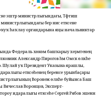
ске эштәр министрлығындағы, Тәфтиш
әр министрлығындағы бер нисә етәксене
оҡуҡ һаҡлау органдарына яңы начальниктар
нда Федераль хөкөм башҡарыу хеҙмәтенең
ковник Александр Пирогов һәм Омск өлкәһе
. Шулай уҡ Президент Указына ярашлы,
идаралығы етәксеһенең беренсе урынбаҫары
министрлығының Воронеж өлкәһе буйынса Баш
Вячеслав Воронцов, Эксперт-
ороу идаралығы етәксеһе Сергей Рябов эшенән