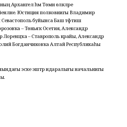
ң Архангел һәм Төмән өлкәләре
ғәйенләне. Юстиция полковнигы Владимир
 Севастополь буйынса Баш тәфтиш
Морозовҡа – Төньяҡ Осетия, Александр
др Лоренцҡа – Ставрополь крайы, Александр
атолий Богданчиковҡа Алтай Республикаһы
тенындағы эске эштәр идаралығы начальнигы
ы.