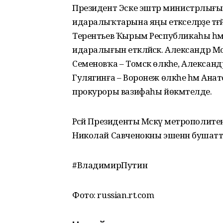
Президент Эске эштәр министрлығыны
идаралыҡтарына яңы етәкселәрҙе тә
Терентьев Ҡырым Республикаһы һәм
идаралығын етәкләйәсәк. Александр 
Семеновҡа – Томск өлкәһе, Алексан
Гулягинға – Воронеж өлкәһе һәм Ан
прокуроры вазифаһы йөкмәтелде.
Рәсәй Президенты Мәскәү метрополи
Николай Савченокны эшенән бушатт
#ВладимирПутин
Фото: russian.rt.com