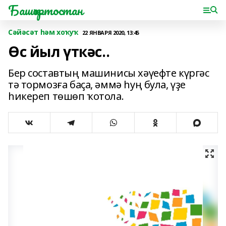
Башҡортостан
Сәйәсәт һәм хоҡуҡ
22 ЯНВАРЯ 2020, 13:45
Өс йыл үткәс..
Бер составтың машинисы хәүефте күргәс
тә тормозға баҫа, әммә һуң була, үҙе
һикереп төшөп ҡотола.