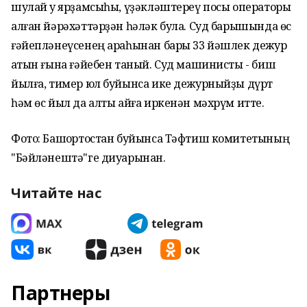
шулай уҡ ярҙамсыһы, үҙәкләштереү посы операторы
алған йәрәхәттәрҙән һәләк була. Суд барышында өс
ғәйепләнеүсенең араһынан бары 33 йәшлек дежур
ҡатын ғына ғәйебен таный. Суд машинисты - биш
йылға, тимер юл буйынса ике дежурныйҙы дүрт
һәм өс йыл да алты айға иркенән мәхрүм итте.
Фото: Башҡортостан буйынса Тәфтиш комитетының
"Бәйләнештә"ге диуарынан.
Читайте нас
Партнеры