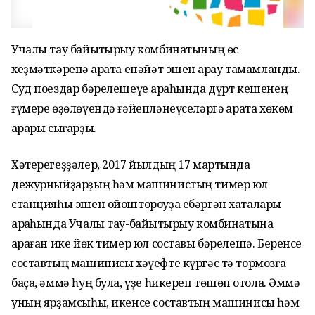
Учалы тау байыҡтырыу комбинатының өс
хеҙмәткәренә ҡарата енәйәт эшен ҡарау тамамланды.
Суд поездар бәрелешеүе арҡаһында дүрт кешенең
ғүмере өҙөлөүендә ғәйепләнеүселәргә ҡарата хөкөм
ҡарары сығарҙы.
Хәтерегеҙҙәлер, 2017 йылдың 17 мартында
дежурныйҙарҙың һәм машинистың тимер юл
станцияһы эшен ойоштороуҙа ебәргән хаталары
арҡаһында Учалы тау-байыҡтырыу комбинатына
ҡараған ике йөк тимер юл составы бәрелешә. Беренсе
составтың машинисы хәүефте күргәс тә тормозға
баҫа, әммә һуң була, үҙе һикереп төшөп ҡотола. Әммә
уның ярҙамсыһы, икенсе составтың машинисы һәм