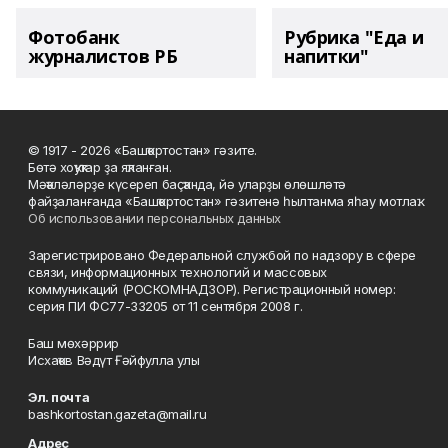
Фотобанк
Рубрика "Еда и
журналистов РБ
напитки"
© 1917 - 2026 «Башҡортостан» гәзите.
Бөтә хоҡуҡтар ҙа яҡланған.
Мәҡәләләрҙе күсереп баҫҡанда, йә уларҙы өлөшләтә
файҙаланғанда «Башҡортостан» гәзитенә һылтанма яһау мотлаҡ.
Об использовании персональных данных
Зарегистрировано Федеральной службой по надзору в сфере
связи, информационных технологий и массовых
коммуникаций (РОСКОМНАДЗОР). Регистрационный номер:
серия ПИ ФС77-33205 от 11 сентября 2008 г.
Баш мөхәррир
Исхаҡов Вәдүт Ғәйфулла улы
Эл. почта
bashkortostan.gazeta@mail.ru
Адрес