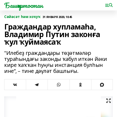
Башҡортостан
Сәйәсәт һәм хоҡуҡ
31 ЯНВАРЯ 2020, 10:45
Граждандар хупламаһа,
Владимир Путин законға
ҡул ҡуймаясаҡ
"Илебеҙ граждандары төҙәтмәләр
тураһындағы законды ҡабул иткән йәки
кире ҡаҡҡан һуңғы инстанция булһын
ине”, – тине дәүләт башлығы.