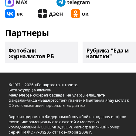
Партнеры
Фотобанк
Рубрика "Еда и
журналистов РБ
напитки"
© 1917 - 2026 «Башҡортостан» гәзите.
Бөтә хоҡуҡтар ҙа яҡланған.
Мәҡәләләрҙе күсереп баҫҡанда, йә уларҙы өлөшләтә
файҙаланғанда «Башҡортостан» гәзитенә һылтанма яһау мотлаҡ.
Об использовании персональных данных
Зарегистрировано Федеральной службой по надзору в сфере
связи, информационных технологий и массовых
коммуникаций (РОСКОМНАДЗОР). Регистрационный номер:
серия ПИ ФС77-33205 от 11 сентября 2008 г.