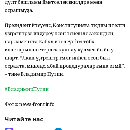
дәүләт башлығы йәмәғәтселек вәкилдәре менән
осрашыуҙа.
Президент әйтеүенсә, Конституцияға тәҡдим ителгән
үҙгәрештәрҙе индереү өсөн тейешле закондың
парламентта ҡабул ителеүе һәм төбәк
властарынан етерлек хуплау күләмен йыйыу
шарт. “Ләкин үҙгәрештәр ғәмәлгә инһен өсөн был
осраҡта, минеңсә, ябай процедуралар ғына етмәй”,
– тине Владимир Путин.
#ВладимирПутин
Фото: news-front.info
Читайте нас