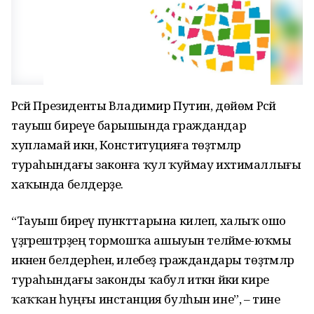
Рәсәй Президенты Владимир Путин, дөйөм Рәсәй
тауыш биреүе барышында граждандар
хупламай икән, Конституцияға төҙәтмәләр
тураһындағы законға ҡул ҡуймау ихтималлығы
хаҡында белдерҙе.
“Тауыш биреү пункттарына килеп, халыҡ ошо
үҙгәрештәрҙең тормошҡа ашыуын теләйме-юҡмы
икәнен белдерһен, илебеҙ граждандары төҙәтмәләр
тураһындағы законды ҡабул иткән йәки кире
ҡаҡҡан һуңғы инстанция булһын ине”, – тине