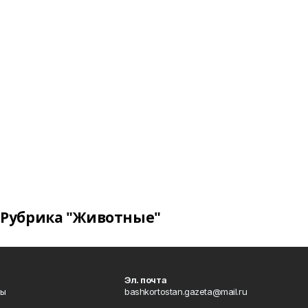
Рубрика "Животные"
Эл. почта
лы
bashkortostan.gazeta@mail.ru