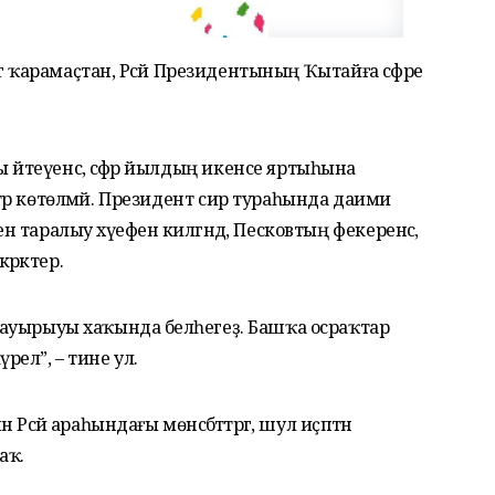
әлгә ҡарамаҫтан, Рәсәй Президентының Ҡытайға сәфәре
 әйтеүенсә, сәфәр йылдың икенсе яртыһына
штәр көтөлмәй. Президент сир тураһында даими
н таралыу хәүефенә килгәндә, Песковтың фекеренсә,
әрәктер.
ән ауырыуы хаҡында беләһегеҙ. Башҡа осраҡтар
елә”, – тине ул.
 Рәсәй араһындағы мөнәсәбәттәргә, шул иҫәптән
аҡ.