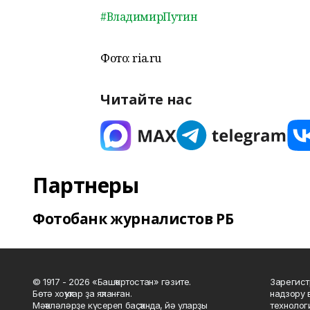
#ВладимирПутин
Фото: ria.ru
Читайте нас
Партнеры
Фотобанк журналистов РБ
© 1917 - 2026 «Башҡортостан» гәзите.
Зарегист
Бөтә хоҡуҡтар ҙа яҡланған.
надзору 
Мәҡәләләрҙе күсереп баҫҡанда, йә уларҙы
технолог