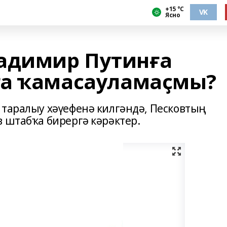
+15 °С
VK
Ясно
адимир Путинға
ға ҡамасауламаҫмы?
 таралыу хәүефенә килгәндә, Песковтың
 штабҡа бирергә кәрәктер.