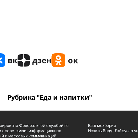
Рубрика "Еда и напитки"
рировано Федеральной службой по
Баш мөхәррир
в сфере связи, информационных
Исхаҡов Вәдүт Ғәйфулла у
ий и массовых коммуникаций