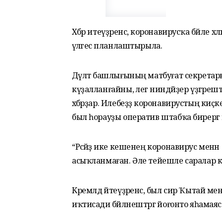
Хәбәр итеүҙәренсә, коронавирусҡа бәйле х
әүәлгесә планлаштырыла.
Дәүләт башлығының матбуғат секретары
күҙалланғайны, әлегә ниндәйҙер үҙгәре
хәбәрҙар. Илебеҙҙә коронавирустың киҫке
был һорауҙы оператив штабҡа бирергә к
“Рәсәйҙә ике кешенең коронавирус мен
асыҡланмаған. Әле тейешле саралар күр
Кремлдә әйтеүҙәренсә, был сир Ҡытай менән
иҡтисади бәйләнештәргә йоғонто яһамаяс