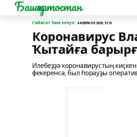
Башҡортостан
Сәйәсәт һәм хоҡуҡ
4 ФЕВРАЛЯ 2020, 13:15
Коронавирус Вл
Ҡытайға барыр
Илебеҙҙә коронавирустың киҫкен
фекеренсә, был һорауҙы оператив