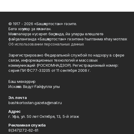
© 1917 - 2026 «Башҡортостан» гәзите.
Бөтә хоҡуҡтар ҙа яҡланған.
Мәҡәләләрҙе күсереп баҫҡанда, йә уларҙы өлөшләтә
файҙаланғанда «Башҡортостан» гәзитенә һылтанма яһау мотлаҡ.
Об использовании персональных данных
Зарегистрировано Федеральной службой по надзору в сфере
связи, информационных технологий и массовых
коммуникаций (РОСКОМНАДЗОР). Регистрационный номер:
серия ПИ ФС77-33205 от 11 сентября 2008 г.
Баш мөхәррир
Исхаҡов Вәдүт Ғәйфулла улы
Эл. почта
bashkortostan.gazeta@mail.ru
Адрес
г. Уфа, ул. 50 лет Октября, 13, 5-й этаж
Рекламная служба
8(347)272-62-61