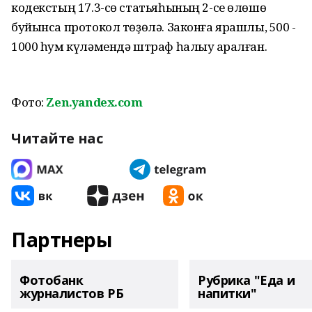
кодекстың 17.3-сө статьяһының 2-се өлөшө
буйынса протокол төҙөлә. Законға ярашлы, 500 -
1000 һум күләмендә штраф һалыу ҡаралған.
Фото:
Zen.yandex.com
Читайте нас
Партнеры
Фотобанк
Рубрика "Еда и
журналистов РБ
напитки"