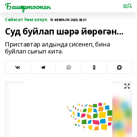
Башҡортостан
Сәйәсәт һәм хоҡуҡ
15 ФЕВРАЛЯ 2020, 08:21
Суд буйлап шәрә йөрөгән...
Приставтар алдында сисенеп, бина
буйлап сығып китә.