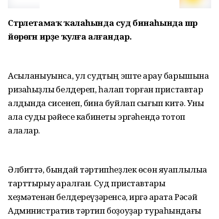
Стәрлетамаҡ ҡалаһында суд бинаһында шәрә
йөрөгән ирҙе ҡулға алғандар.
Асыҡланыуынса, ул судтың эште ҡарау барышына
ризаһыҙлыҡ белдереп, һаҡлап торған приставтар
алдында сисенеп, бина буйлап сығып китә. Уны
ҡала суды рәйесе кабинеты эргәһендә тотоп
алалар.
Әлбиттә, бындай тәртипһеҙлек өсөн яуаплылыҡҡа
тарттырыу ҡаралған. Суд приставтары
хеҙмәтенән белдереүҙәренсә, иргә ҡарата Рәсәй
Административ тәртип боҙоуҙар тураһындағы