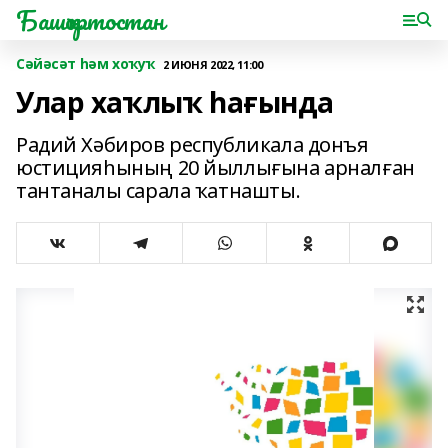
Башҡортостан
Сәйәсәт һәм хоҡуҡ
2 ИЮНЯ 2022, 11:00
Улар хаҡлыҡ һағында
Радий Хәбиров республикала донъя
юстицияһының 20 йыллығына арналған
тантаналы сарала ҡатнашты.