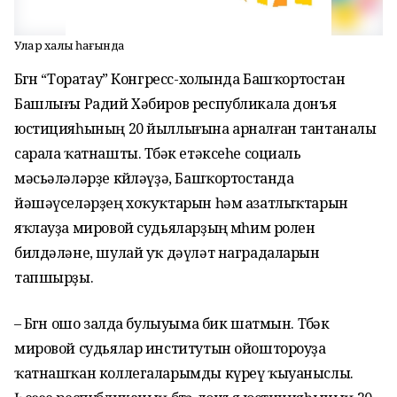
Улар хаҡлыҡ һағында
Бөгөн “Торатау” Конгресс-холында Башҡортостан
Башлығы Радий Хәбиров республикала донъя
юстицияһының 20 йыллығына арналған тантаналы
сарала ҡатнашты. Төбәк етәксеһе социаль
мәсьәләләрҙе көйләүҙә, Башҡортостанда
йәшәүселәрҙең хоҡуҡтарын һәм азатлыҡтарын
яҡлауҙа мировой судьяларҙың мөһим ролен
билдәләне, шулай уҡ дәүләт наградаларын
тапшырҙы.
– Бөгөн ошо залда булыуыма бик шатмын. Төбәк
мировой судьялар институтын ойоштороуҙа
ҡатнашҡан коллегаларымды күреү ҡыуаныслы.