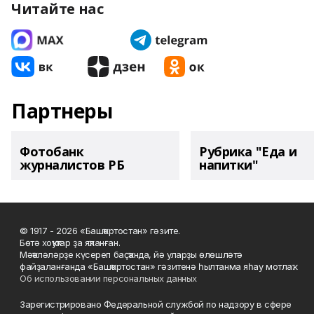
Читайте нас
Партнеры
Фотобанк
Рубрика "Еда и
журналистов РБ
напитки"
© 1917 - 2026 «Башҡортостан» гәзите.
Бөтә хоҡуҡтар ҙа яҡланған.
Мәҡәләләрҙе күсереп баҫҡанда, йә уларҙы өлөшләтә
файҙаланғанда «Башҡортостан» гәзитенә һылтанма яһау мотлаҡ.
Об использовании персональных данных
Зарегистрировано Федеральной службой по надзору в сфере