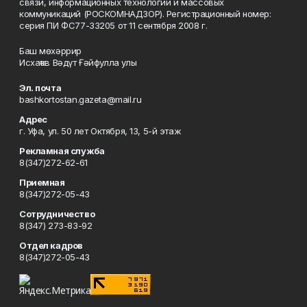
связи, информационных технологий и массовых
коммуникаций (РОСКОМНАДЗОР). Регистрационный номер:
серия ПИ ФС77-33205 от 11 сентября 2008 г.
Баш мөхәррир
Исхаҡов Вәдүт Ғәйфулла улы
Эл. почта
bashkortostan.gazeta@mail.ru
Адрес
г. Уфа, ул. 50 лет Октября, 13, 5-й этаж
Рекламная служба
8(347)272-62-61
Приемная
8(347)272-05-43
Сотрудничество
8(347) 273-83-92
Отдел кадров
8(347)272-05-43