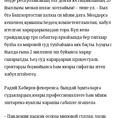
Һеҙҙе республиканың бөтә донъя юстицияһының 20
йыллығы менән ихлас ҡотлайым! – тине ул. – Был
бөтә Башҡортостан халҡы өсөн мөһим дата. Меңдәрсә
кешенең яҙмышы һеҙҙең компетентлыҡтан, ҡабул
ителгән ҡарарҙарығыҙҙан тора. Күп кенә
граждандар төрлө сәбәптәр арҡаһында бер тапҡыр
булһа ла мировой суд тупһаһына аяҡ баҫты. Һуңғы өс
йылда ғына 2 миллион эш буйынса ҡарар
сығарылды. Һеҙ суд ҡарарҙарын процессуаль
сроктарҙы боҙмайынса һәм юғары сифатлы итеп
ҡабул итәһегеҙ.
Радий Хәбиров фекеренсә, бындай һөҙөмтәләргә
судьяларҙың юғары профессионаллеге һәм мөһим
эштәренә яуаплы ҡарашы сәбәпле өлгәшелә.
– Пандемия ҡыҙған осорҙа мировой судтар, уҙған