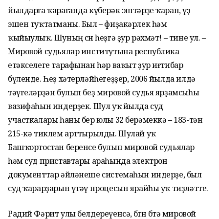
йылдарға ҡарағанда күберәк эштәрҙе ҡарап, үҙ
эшен туҡтатманы. Был – фиҙакәрлек һәм
ҡыйыулыҡ. Шуның өсөн һеҙгә ҙур рәхмәт! – тине ул. –
Мировой судьялар институтына республика
етәкселеге тарафынан һәр ваҡыт ҙур иғтибар
бүленде. Һеҙ хәтерләйһегеҙҙер, 2006 йылда илдә
тәүгеләрҙән булып беҙ мировой судья ярҙамсыһы
вазифаһын индерҙек. Шул уҡ йылда суд
участкалары һаны бер юлы 32 берәмеккә – 183-тән
215-кә тиклем арттырылды. Шулай уҡ
Башҡортостан беренсе булып мировой судьялар
һәм суд приставтары араһында электрон
документтар әйләнеше системаһын индерҙе, был
суд ҡарарҙарын үтәү процесын ярайһы уҡ тиҙләтте.
Радий Фәрит улы белдереүенсә, бөгөн бөтә мировой