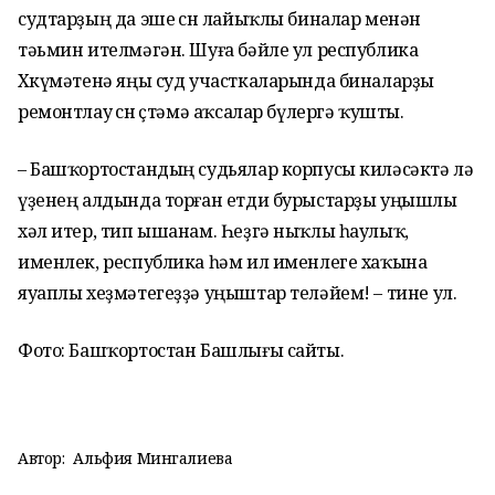
судтарҙың да эше өсөн лайыҡлы биналар менән
тәьмин ителмәгән. Шуға бәйле ул республика
Хөкүмәтенә яңы суд участкаларында биналарҙы
ремонтлау өсөн өҫтәмә аҡсалар бүлергә ҡушты.
– Башҡортостандың судьялар корпусы киләсәктә лә
үҙенең алдында торған етди бурыстарҙы уңышлы
хәл итер, тип ышанам. Һеҙгә ныҡлы һаулыҡ,
именлек, республика һәм ил именлеге хаҡына
яуаплы хеҙмәтегеҙҙә уңыштар теләйем! – тине ул.
Фото: Башҡортостан Башлығы сайты.
Автор:
Альфия Мингалиева