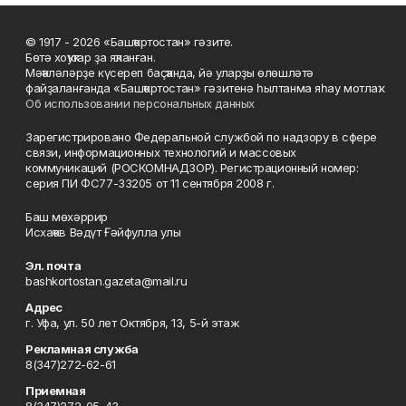
© 1917 - 2026 «Башҡортостан» гәзите.
Бөтә хоҡуҡтар ҙа яҡланған.
Мәҡәләләрҙе күсереп баҫҡанда, йә уларҙы өлөшләтә
файҙаланғанда «Башҡортостан» гәзитенә һылтанма яһау мотлаҡ.
Об использовании персональных данных
Зарегистрировано Федеральной службой по надзору в сфере
связи, информационных технологий и массовых
коммуникаций (РОСКОМНАДЗОР). Регистрационный номер:
серия ПИ ФС77-33205 от 11 сентября 2008 г.
Баш мөхәррир
Исхаҡов Вәдүт Ғәйфулла улы
Эл. почта
bashkortostan.gazeta@mail.ru
Адрес
г. Уфа, ул. 50 лет Октября, 13, 5-й этаж
Рекламная служба
8(347)272-62-61
Приемная
8(347)272-05-43