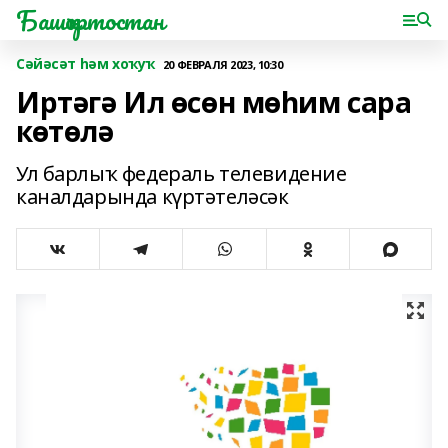
Башҡортостан
Сәйәсәт һәм хоҡуҡ
20 ФЕВРАЛЯ 2023, 10:30
Иртәгә Ил өсөн мөһим сара
көтөлә
Ул барлыҡ федераль телевидение
каналдарында күртәтеләсәк