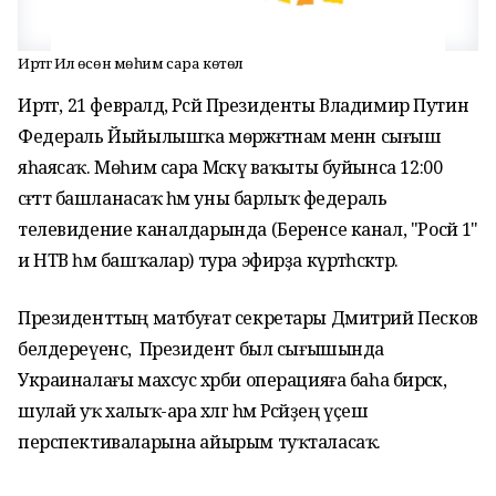
Иртәгә Ил өсөн мөһим сара көтөлә
Иртәгә, 21 февралдә, Рәсәй Президенты Владимир Путин
Федераль Йыйылышҡа мөрәжәғәтнамә менән сығыш
яһаясаҡ. Мөһим сара Мәскәү ваҡыты буйынса 12:00
сәғәттә башланасаҡ һәм уны барлыҡ федераль
телевидение каналдарында (Беренсе канал, "Росәй 1"
и НТВ һәм башҡалар) тура эфирҙа күртәһәсәктәр.
Президенттың матбуғат секретары Дмитрий Песков
белдереүенсә, Президент был сығышында
Украиналағы махсус хәрби операцияға баһа бирәсәк,
шулай уҡ халыҡ-ара хәлгә һәм Рәсәйҙең үҫеш
перспективаларына айырым туҡталасаҡ.