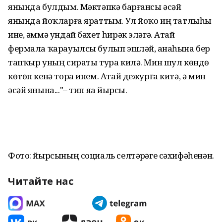
янында булдым. Мәктәпкә барғансы әсәй
янында йоҡларға яраттым. Ул йоҡо иң татлыһы
ине, әммә ундай бәхет һирәк эләгә. Атай
фермала ҡарауылсы булып эшләй, аҙнаһына бер
тапҡыр уның сираты тура килә. Мин шул көндө
көтөп кенә тора инем. Атай дежурға китә, ә мин
әсәй янына..."– тип яҙа йырсы.
Фото: йырсының социаль селтәрҙәге сәхифәһенән.
Читайте нас