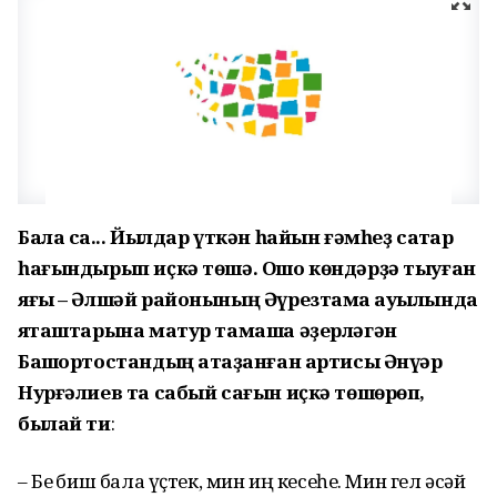
Бала саҡ... Йылдар үткән һайын ғәмһеҙ саҡтар
һағындырып иҫкә төшә. Ошо көндәрҙә тыуған
яғы – Әлшәй районының Әүрезтамаҡ ауылында
яҡташтарына матур тамаша әҙерләгән
Башҡортостандың атҡаҙанған артисы Әнүәр
Нурғәлиев та сабый сағын иҫкә төшөрөп,
былай ти
:
– Беҙ биш бала үҫтек, мин иң кесеһе. Мин гел әсәй