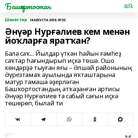
Башҡортостан
Шәхестәр
14 АВГУСТА 2019, 07:20
Әнүәр Нурғәлиев кем менән
йоҡларға яратҡан?
Бала саҡ... Йылдар үткән һайын ғәмһеҙ
саҡтар һағындырып иҫкә төшә. Ошо
көндәрҙә тыуған яғы – Әлшәй районының
Әүрезтамаҡ ауылында яҡташтарына
матур тамаша әҙерләгән
Башҡортостандың атҡаҙанған артисы
Әнүәр Нурғәлиев та сабый сағын иҫкә
төшөрөп, былай ти