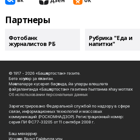
Партнеры
Фотобанк
Рубрика "Еда и
журналистов РБ
напитки"
© 1917 - 2026 «Башҡортостан» гәзите.
Бөтә хоҡуҡтар ҙа яҡланған.
Мәҡәләләрҙе күсереп баҫҡанда, йә уларҙы өлөшләтә
файҙаланғанда «Башҡортостан» гәзитенә һылтанма яһау мотлаҡ.
Об использовании персональных данных
Зарегистрировано Федеральной службой по надзору в сфере
связи, информационных технологий и массовых
коммуникаций (РОСКОМНАДЗОР). Регистрационный номер:
серия ПИ ФС77-33205 от 11 сентября 2008 г.
Баш мөхәррир
Исхаҡов Вәдүт Ғәйфулла улы