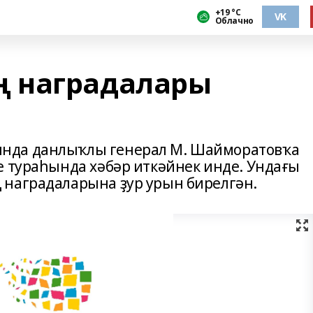
+19 °С
VK
Облачно
 наградалары
нда данлыҡлы генерал М. Шайморатовҡа
е тураһында хәбәр иткәйнек инде. Ундағы
 наградаларына ҙур урын бирелгән.