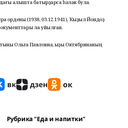
ағы алышта батырҙарса һәләк була.
аҡ ордены (1938, 03.12.1941), Ҡыҙыл Йондоҙ
документтары ла ҡуйылған.
атыны Ольга Павловна, ҡыҙы Октябринаның
Рубрика "Еда и напитки"