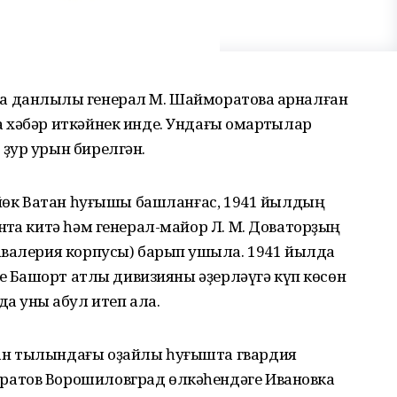
 данлыҡлы генерал М. Шайморатовҡа арналған
хәбәр иткәйнек инде. Ундағы ҡомартҡылар
ҙур урын бирелгән.
өйөк Ватан һуғышы башланғас, 1941 йылдың
тҡа китә һәм генерал-майор Л. М. Доваторҙың
авалерия корпусы) барып ҡушыла. 1941 йылда
е Башҡорт атлы дивизияны әҙерләүгә күп көсөн
а уны ҡабул итеп ала.
ан тылындағы оҙайлы һуғышта гвардия
атов Ворошиловград өлкәһендәге Ивановка