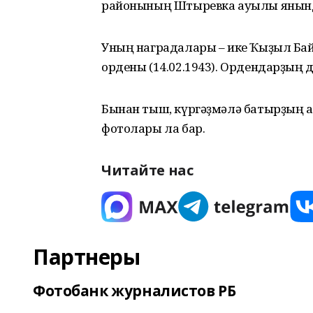
районының Штыревка ауылы янынд
Уның наградалары – ике Ҡыҙыл Байр
ордены (14.02.1943). Ордендарҙың 
Бынан тыш, күргәҙмәлә батырҙың ҡ
фотолары ла бар.
Читайте нас
Партнеры
Фотобанк журналистов РБ