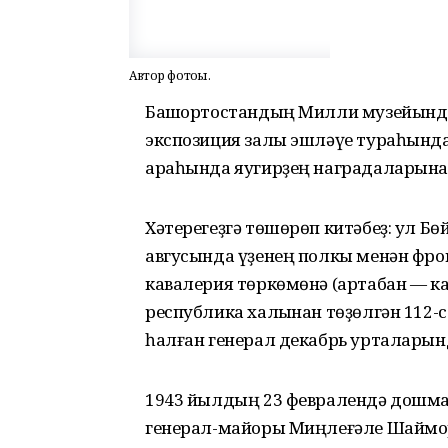
Автор фотоһы.
Башҡортостандың Милли музейында
экспозиция залы эшләүе тураһында 
араһында яугирҙең наградаларына 
Хәтерегеҙгә төшөрөп китәбеҙ: ул Б
авгусында үҙенең полкы менән фрон
кавалерия төркөмөнә (артабан — к
республика халҡынан төҙөлгән 112-с
һалған генерал декабрь урталарынд
1943 йылдың 23 февралендә дошм
генерал-майоры Миңлеғәле Шаймор