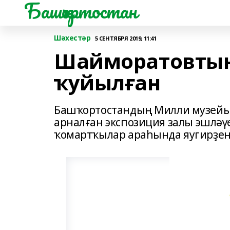
Башҡортостан
Шәхестәр
5 СЕНТЯБРЯ 2019, 11:41
Шайморатовтың
ҡуйылған
Башҡортостандың Милли музейы
арналған экспозиция залы эшләү
ҡомартҡылар араһында яугирҙең