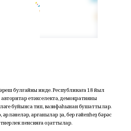
ҙгәреш булғайны инде. Республикаға 18 йыл
 авторитар етәкселектә, демократияны
теләге буйынса тип, вазифаһынан бушаттылар.
 әрләнеләр, ҡарғанылар ҙа, бер ғәйепһеҙ бәрәс
тиерлек пенсияға оҙаттылар.