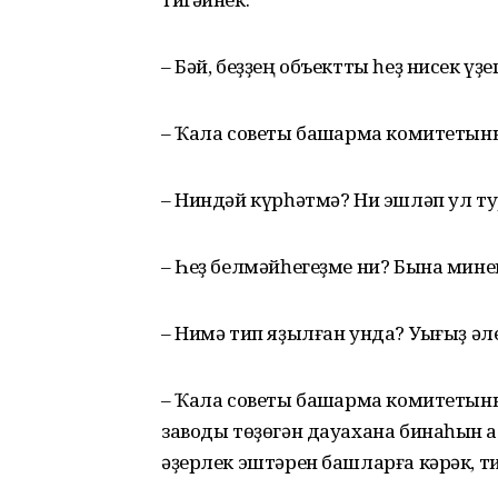
– Бәй, беҙҙең объектты һеҙ нисек үҙе
– Ҡала советы башҡарма комитетын
– Ниндәй күрһәтмә? Ни эшләп ул т
– Һеҙ белмәйһегеҙме ни? Бына минең
– Нимә тип яҙылған унда? Уҡығыҙ әле
– Ҡала советы башҡарма комитетыны
заводы төҙөгән дауахана бинаһын 
әҙерлек эштәрен башларға кәрәк, ти