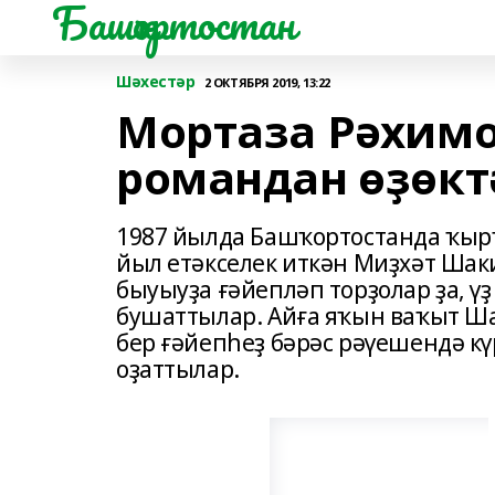
Башҡортостан
Шәхестәр
2 ОКТЯБРЯ 2019, 13:22
Мортаза Рәхимо
романдан өҙөкт
1987 йылда Башҡортостанда ҡырҡ
йыл етәкселек иткән Миҙхәт Шак
быуыуҙа ғәйепләп торҙолар ҙа, ү
бушаттылар. Айға яҡын ваҡыт Ша
бер ғәйепһеҙ бәрәс рәүешендә к
оҙаттылар.