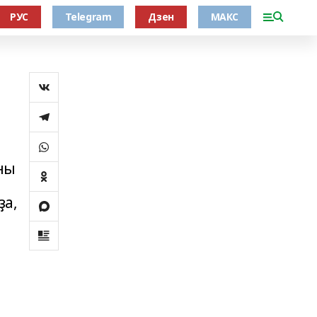
РУС
Telegram
Дзен
МАКС
ны
ҙа,