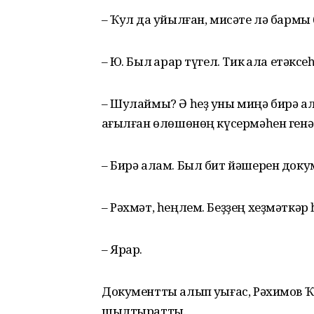
– Ҡул да ҡуйылған, мисәте лә барм
– Юҡ. Был ҡарар түгел. Тик ҡала ет
– Шулаймы? Ә һеҙ уны миңә бирә а
ҡағылған өлөшөнөң күсермәһен генә
– Бирә алам. Был бит йәшерен доку
– Рәхмәт, һеңлем. Беҙҙең хеҙмәткәр 
– Ярар.
Документты алып уҡығас, Рәхимов Ҡ
шылтыратты.