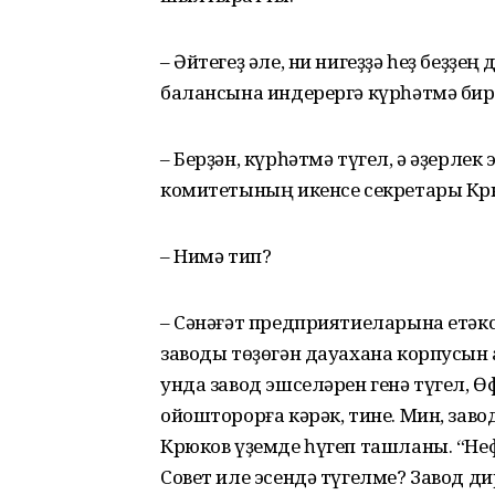
– Әйтегеҙ әле, ни нигеҙҙә һеҙ беҙҙ
балансына индерергә күрһәтмә бир
– Берҙән, күрһәтмә түгел, ә әҙерлек
комитетының икенсе секретары Крю
– Нимә тип?
– Сәнәғәт предприятиеларына етәкс
заводы төҙөгән дауахана корпусын
унда завод эшселәрен генә түгел, Ө
ойошторорға кәрәк, тине. Мин, заво
Крюков үҙемде һүгеп ташланы. “Не
Совет иле эсендә түгелме? Завод 