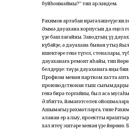
буйһонмаймы?” тип әрләндем.
Рәхимов артабан ирәгәләшеүҙе кил
Әммә дауахана корпусын да еңел ге
үҙе башлағайны. Заводтың үҙ дауах
күбәйҙе, ә дауахана бынан утыҙ йыл
ишектәре генә түгел, стеналары, т
дауаханаға ремонт яһайыҡ, тип йөр
белдерҙе: тәүҙә дауаханаға яңы би
Профком менән партком хатта апты
производствонан тыш сығымдарҙы 
генә бирә торғайны, был аҡса муҡсаһ
Әлбиттә, йәмәғәтселек ойошмалар
Ашыҡмағыҙ рәхмәтләргә, тине Рәхимо
ҡаланан ер алыу, проектты яраштыр
хәл итеү эштәре менән үҙе йөрөнө. 