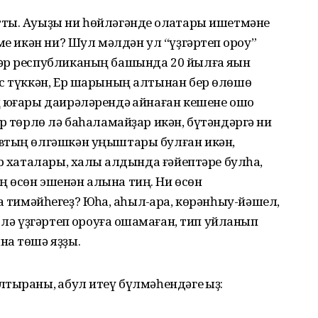
ты. Ауыҙы ни һөйләгәнде ҡолаҡтары ишетмәне
ме икән ни? Шул мәлдән ул “үҙгәртеп ҡороу”
әр республиканың башында 20 йылға яҡын
өс түккән, Ер шарының алтынан бер өлөшө
 юғары даирәләрендә ҡайнаған кешене ошо
р төрлө лә баһаламайҙар икән, бүтәндәргә ни
втың өлгәшкән уңыштары булған икән,
р хаталары, халыҡ алдында ғәйептәре булһа,
 өсөн эшенән алына тиң. Ни өсөн
ара тимәйһегеҙ? Юҡһа, аҡһыл-ҡара, көрәнһыу-йәшел,
 лә үҙгәртеп ҡороуға оҡшамаған, тип уйланып
на төшә яҙҙы.
тыраны, ҡабул итеү бүлмәһендәге ҡыҙ: