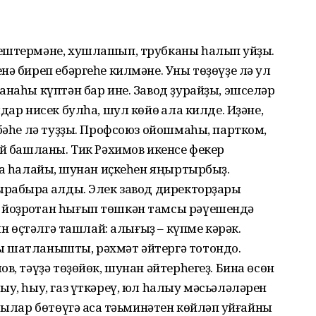
ештермәне, хушлашып, трубканы һалып ҡуйҙы.
нә биреп ебәргеһе килмәне. Уны төҙөүҙе лә ул
анаһы күптән бар ине. Завод ҙурайҙы, эшселәр
дар нисек булһа, шул көйө ҡала килде. Иҙәне,
үбәһе лә туҙҙы. Профсоюз ойошмаһы, партком,
өй башланы. Тик Рәхимов икенсе фекер
на һалайыҡ, шунан иҫкеһен яңыртырбыҙ.
рабыраҡ ҡалды. Элек завод директорҙары
йоҙроҡтан һығып төшкән тамсы рәүешендә
ын өҫтәлгә ташлай: алығыҙ – күпме кәрәк.
ы шатланышты, рәхмәт әйтергә тотондо.
в, тәүҙә төҙөйөк, шунан әйтерһегеҙ. Бина өсөн
ыу, һыу, газ үткәреү, юл һалыу мәсьәләләрен
Былар бөтөүгә аҡса тәьминәтен көйләп ҡуйғайны