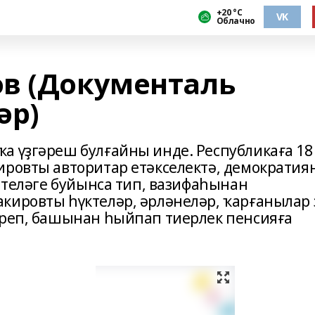
+20 °С
VK
Облачно
в (Документаль
әр)
а үҙгәреш булғайны инде. Республикаға 18
ировты авторитар етәкселектә, демократия
ҙ теләге буйынса тип, вазифаһынан
кировты һүктеләр, әрләнеләр, ҡарғанылар 
үреп, башынан һыйпап тиерлек пенсияға