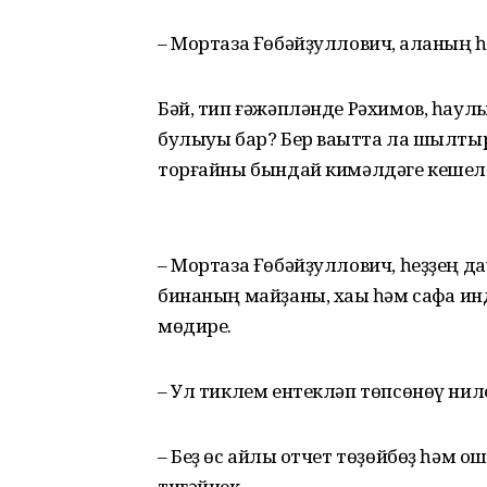
– Мортаза Ғөбәйҙуллович, ҡаланың һ
Бәй, тип ғәжәпләнде Рәхимов, һаулы
булыуы бар? Бер ваҡытта ла шылтыр
торғайны бындай кимәлдәге кешелә
– Мортаза Ғөбәйҙуллович, һеҙҙең д
бинаның майҙаны, хаҡы һәм сафҡа инд
мөдире.
– Ул тиклем ентекләп төпсөнөү нил
– Беҙ өс айлыҡ отчет төҙөйбөҙ һәм ош
тигәйнек.