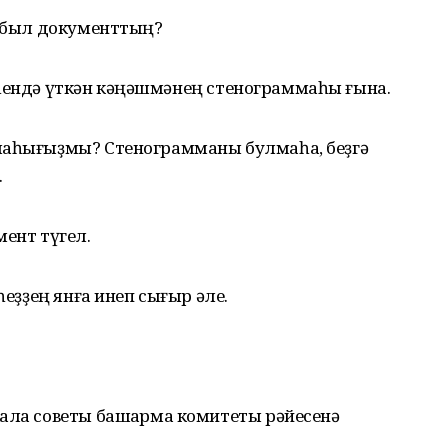
ы был документтың?
әксеһендә үткән кәңәшмәнең стенограммаһы ғына.
лаһығыҙмы? Стенограмманы булмаһа, беҙгә
.
мент түгел.
һеҙҙең янға инеп сығыр әле.
ала советы башҡарма комитеты рәйесенә