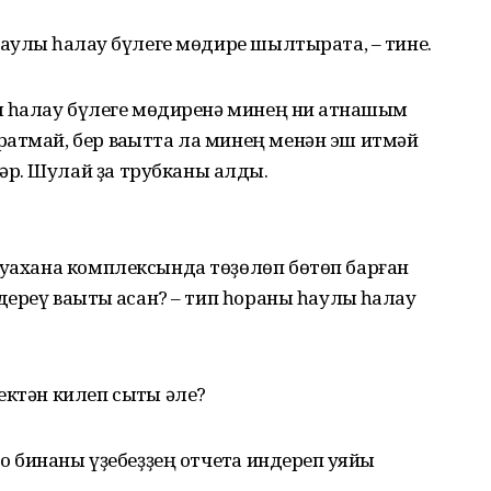
аулыҡ һаҡлау бүлеге мөдире шылтырата, – тине.
ҡ һаҡлау бүлеге мөдиренә минең ни ҡатнашым
атмай, бер ваҡытта ла минең менән эш итмәй
р. Шулай ҙа трубканы алды.
ауахана комплексында төҙөлөп бөтөп барған
ереү ваҡыты ҡасан? – тип һораны һаулыҡ һаҡлау
ектән килеп сыҡты әле?
о бинаны үҙебеҙҙең отчетҡа индереп ҡуяйыҡ