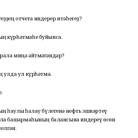
геҙҙең отчетҡа индерер итәһегеҙ?
ың күрһәтмәһе буйынса.
урала миңә әйтмәгәндәр?
 ҡулда ул күрһәтмә.
.
ң һаулыҡ һаҡлау бүлегенә нефть эшкәртеү
ҡала башҡармаһының балансына индереү өсөн
елгән.