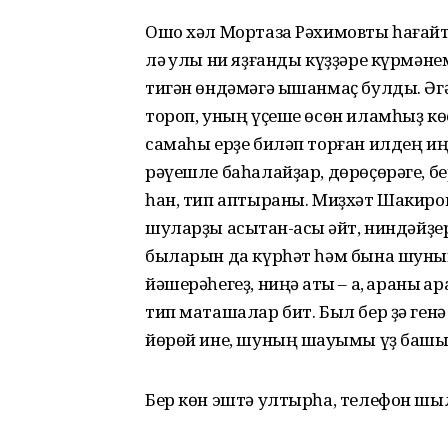
Ошо хәл Мортаза Рәхимовты һағайт
лә ҡулы ни яҙғанды күҙҙәре күрмәне
тигән өндәмәгә ышанмаҫ булды. Әг
тороп, уның үҫеше өсөн иламһыҙ к
самаһы ерҙе биләп торған илдең иң
рәүешле баһалайҙар, дөрөҫөрәге, бе
һан, тип аптыраны. Миҙхәт Шакиро
шуларҙы асыҡтан-асыҡ әйт, ниндәйҙе
быларын да күрһәт һәм бына шуның
йәшерәһегеҙ, ниңә аҡты – аҡ, ҡараны ҡ
тип маташалар бит. Был бер ҙә генә
йөрөй ине, шуның шауҡымы үҙ башы
Бер көн эштә ултырһа, телефон шыл