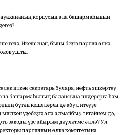
ең дауахананың корпусын ҡала башҡармаһының
ҙегеҙ?
 эше генә. Икенсенән, быны беҙгә партия өлкә
ков ҡушты.
елек иткән секретарь булараҡ, нефть эшкәртеү
 ҡала башҡармаһының балансына индерергә һәм
фөнөң бүтән кешеләрен дә ҡабул итеүҙе
д милкен үҙебеҙгә ала алмайбыҙ, тигәйнем дә,
фть заводы үҙе айырым дәүләтме әллә? Ул
директоры партияның өлкә комитетына