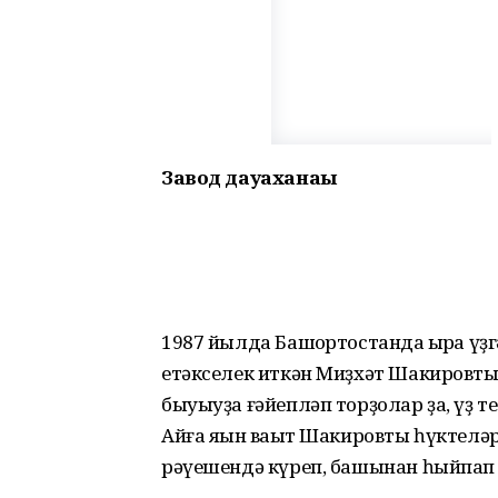
Завод дауаханаһы
1987 йылда Башҡортостанда ҡырҡа ү
етәкселек иткән Миҙхәт Шакировты
быуыуҙа ғәйепләп торҙолар ҙа, үҙ 
Айға яҡын ваҡыт Шакировты һүктеләр,
рәүешендә күреп, башынан һыйпап 