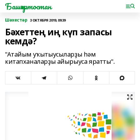
Башҡортостан
Шәхестәр
3 ОКТЯБРЯ 2019, 09:39
Бәхеттең иң күп запасы
кемдә?
"Атайым уҡытыусыларҙы һәм
китапханаларҙы айырыуса яратты".