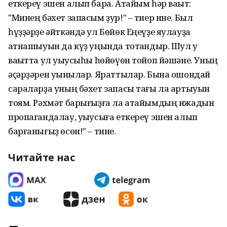
еткереү эшен алып бара. Атайым һәр ваҡыт:
"Минең бәхет запасым ҙур!" – тиер ине. Был
һүҙҙәрҙе әйткәндә ул Бөйөк Еңеүҙе яулауҙа
ҡатнашыуын да күҙ уңында тотҡандыр. Шул уҡ
ваҡытта ул уҡыусыһы һөйөүөн тойоп йәшәне. Уның
әҫәрҙәрен уҡынылар. Яраттылар. Бына ошондай
сараларҙа уның бәхет запасы тағы ла артыуын
тоям. Рәхмәт барығыҙға ла атайымдың ижадын
пропагандалау, уҡыусыға еткереү эшен алып
барғанығыҙ өсөн!" – тине.
Читайте нас