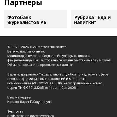
Партнеры
Фотобанк
Рубрика "Еда и
журналистов РБ
напитки"
© 1917 - 2026 «Башҡортостан» гәзите.
Бөтә хоҡуҡтар ҙа яҡланған.
Мәҡәләләрҙе күсереп баҫҡанда, йә уларҙы өлөшләтә
файҙаланғанда «Башҡортостан» гәзитенә һылтанма яһау мотлаҡ.
Об использовании персональных данных
Зарегистрировано Федеральной службой по надзору в сфере
связи, информационных технологий и массовых
коммуникаций (РОСКОМНАДЗОР). Регистрационный номер:
серия ПИ ФС77-33205 от 11 сентября 2008 г.
Баш мөхәррир
Исхаҡов Вәдүт Ғәйфулла улы
Эл. почта
bashkortostan.gazeta@mail.ru