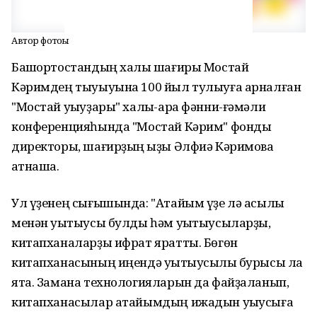
Автор фотоһы
Башҡортостандың халыҡ шағиры Мостай
Кәримдең тыуыуына 100 йыл тулыуға арналған
"Мостай уҡыуҙары" халыҡ-ара фәнни-ғәмәли
конференцияһында "Мостай Кәрим" фонды
директоры, шағирҙың ҡыҙы Әлфиә Кәримова
ҡатнаша.
Ул үҙенең сығышында: "Атайым үҙе лә асылы
менән уҡытыусы булды һәм уҡытыусыларҙы,
китапханаларҙы ифрат яратты. Бөгөн
китапханасының иңендә уҡытыусылыҡ бурысы ла
ята. Замана технологияларын да файҙаланып,
китапханасылар атайымдың ижадын уҡыусыға