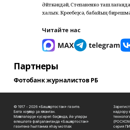
Әйткәндәй, Степаненко ташлағанда
халыҡ. Күреүебеҙсә, бабайың биреш
Читайте нас
Партнеры
Фотобанк журналистов РБ
© 1917 - 2026 «Башҡортостан» гәзите.
Зарегист
Бөтә хоҡуҡтар ҙа яҡланған.
надзору 
Мәҡәләләрҙе күсереп баҫҡанда, йә уларҙы
технолог
өлөшләтә файҙаланғанда «Башҡортостан»
(РОСКОМ
гәзитенә һылтанма яһау мотлаҡ.
серия ПИ