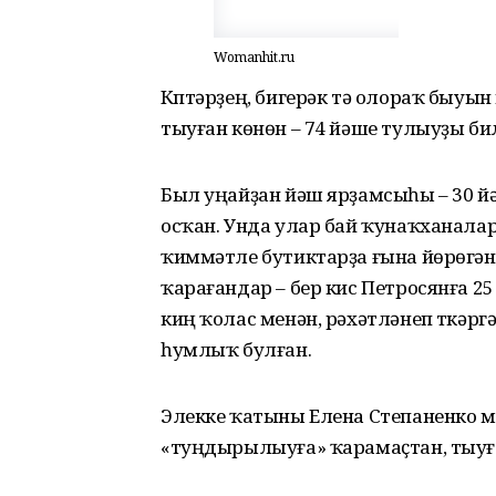
Womаnhit.ru
Күптәрҙең, бигерәк тә олораҡ быу
тыуған көнөн – 74 йәше тулыуҙы би
Был уңайҙан йәш ярҙамсыһы – 30 й
осҡан. Унда улар бай ҡунаҡханала
ҡиммәтле бутиктарҙа ғына йөрөгә
ҡарағандар – бер кис Петросянға 2
киң ҡолас менән, рәхәтләнеп үткәрг
һумлыҡ булған.
Элекке ҡатыны Елена Степаненко мен
«туңдырылыуға» ҡарамаҫтан, тыуғ