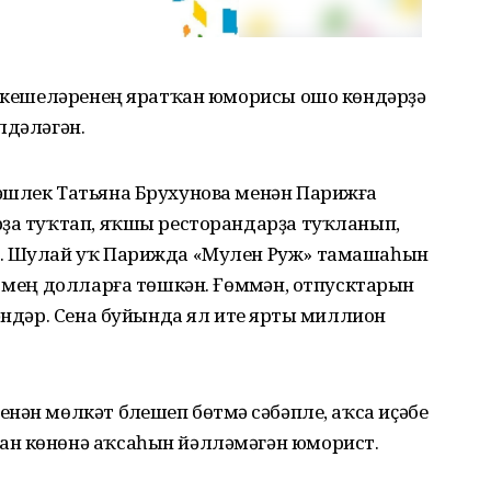
ын кешеләренең яратҡан юморисы ошо көндәрҙә
лдәләгән.
әшлек Татьяна Брухунова менән Парижға
рҙа туҡтап, яҡшы ресторандарҙа туҡланып,
н. Шулай уҡ Парижда «Мулен Руж» тамашаһын
5 мең долларға төшкән. Ғөмүмән, отпусктарын
әндәр. Сена буйында ял итеү ярты миллион
ән мөлкәт бүлешеп бөтмәү сәбәпле, аҡса иҫәбе
ан көнөнә аҡсаһын йәлләмәгән юморист.