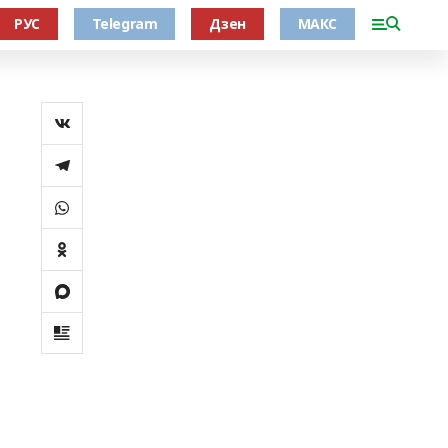
РУС
Telegram
Дзен
МАКС