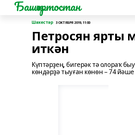
Башҡортостан
Шәхестәр
3 ОКТЯБРЯ 2019, 11:00
Петросян ярты 
иткән
Күптәрҙең, бигерәк тә олораҡ б
көндәрҙә тыуған көнөн – 74 йәше