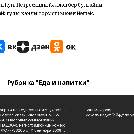
н һуң, Петросянды йәлләп бер булғайны
мәй: тулы ҡанлы тормош менән йәшәй.
Рубрика "Еда и напитки"
рировано Федеральной службой по
Баш мөхәррир
в сфере связи, информационных
Исхаҡов Вәдүт Ғәйфулла у
ий и массовых коммуникаций
НАДЗОР). Регистрационный номер:
 ФС77-33205 от 11 сентября 2008 г.