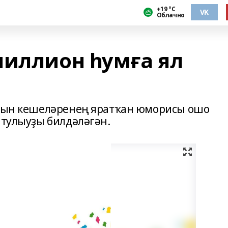
+19 °С
VK
Облачно
миллион һумға ял
ыуын кешеләренең яратҡан юморисы ошо
 тулыуҙы билдәләгән.