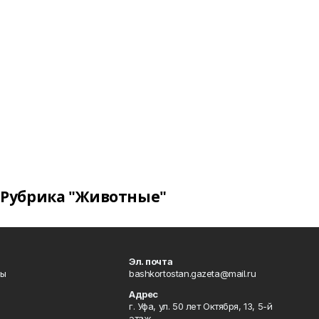
Рубрика "Животные"
Эл. почта
лы
bashkortostan.gazeta@mail.ru
Адрес
г. Уфа, ул. 50 лет Октября, 13, 5-й
этаж