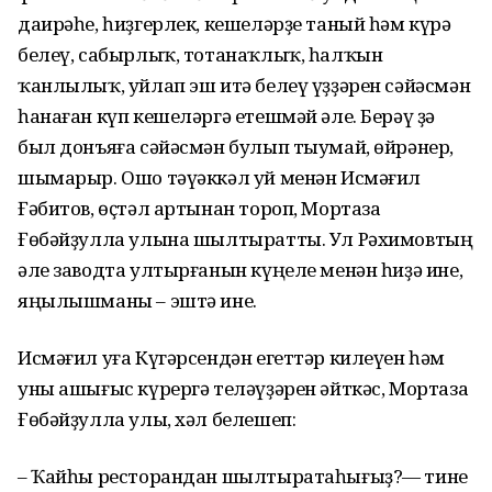
даирәһе, һиҙгерлек, кешеләрҙе таный һәм күрә
белеү, сабырлыҡ, тотанаҡлыҡ, һалҡын
ҡанлылыҡ, уйлап эш итә белеү үҙ­ҙәрен сәйәсмән
һанаған күп кешеләргә етешмәй әле. Берәү ҙә
был донъяға сәйәс­мән булып тыумай, өйрәнер,
шымарыр. Ошо тәүәккәл уй менән Исмәғил
Ғәбитов, өҫтәл артынан тороп, Мор­таза
Ғөбәйҙулла улына шылтыратты. Ул Рәхимовтың
әле заводта ултырғанын күңеле менән һиҙә ине,
яңылышманы – эштә ине.
Исмәғил уға Күгәрсендән егеттәр килеүен һәм
уны ашығыс күрергә теләүҙәрен әйткәс, Мортаза
Ғөбәйҙулла улы, хәл белешеп:
– Ҡайһы ресторандан шылтырата­һығыҙ?— тине