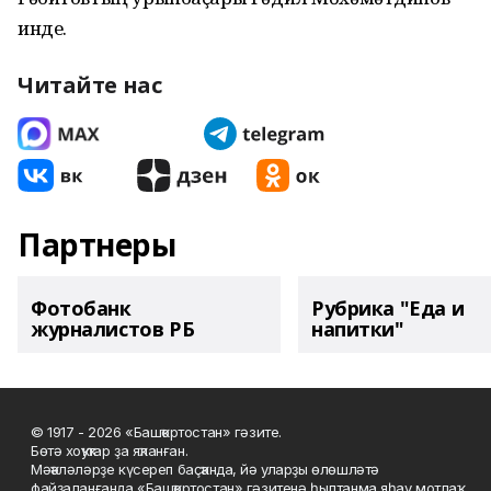
инде.
Читайте нас
Партнеры
Фотобанк
Рубрика "Еда и
журналистов РБ
напитки"
© 1917 - 2026 «Башҡортостан» гәзите.
Бөтә хоҡуҡтар ҙа яҡланған.
Мәҡәләләрҙе күсереп баҫҡанда, йә уларҙы өлөшләтә
файҙаланғанда «Башҡортостан» гәзитенә һылтанма яһау мотлаҡ.