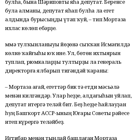
булһа, бына Шәриповты яһа депутат. Беренсе
була алманы, депутат яһап булһа ла егет
алдында бурысыңды үтәп ҡуй, – тип Мортаза
ихлас көлөп ебәрҙе.
Әммә тулҡынланыуы йөҙөнә сыҡҡан Исмәғилдә
көлкө ҡайғыһы юҡ ине. Ул, бөтөн ихтыярын
туплап, рюмкаларҙы тултырҙы ла гене­раль
директорға ялбарып тигәндәй ҡараны:
– Мортаза ағай, егеттәр бик тә етди мәсьә­лә
менән килгәндәр. Улар һеҙҙе, ал­дағыһын уйлап,
депутат итергә теләй бит. Беҙ һеҙҙе һайлауҙан
һуң Башҡорт АССР-ының Юғары Советы рәйесе
итеп күрергә теләйбеҙ.
Иғтибар менән тыңлай башлаған Мортаза