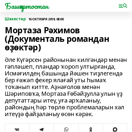
Башҡортостан
Шәхестәр
16 ОКТЯБРЯ 2019, 08:00
Мортаза Рәхимов
(Документаль романдан
өҙөктәр)
Әле Күгәрсен районынан килгәндәр менән
гәпләшеп, пландар ҡороп ултырғанда,
Исмә­ғилдең башында йәшен тиҙлегендә
бер ғәжәп фекер ялағай уты һымаҡ
тоҡанып китте. Аҙнағолов менән
Шәриповҡа, Мортаза Ғөбәйҙулла улын үҙ
депутаттары итеү, уға арҡала­ныу,
райондың һәр төрлө проблемаларын хәл
итеүҙә файҙаланыу өсөн кәрәк.