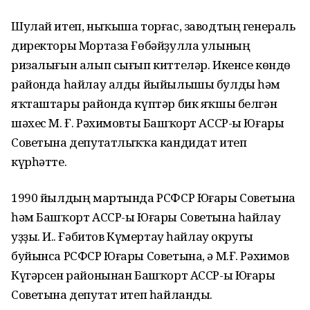
Шулай итеп, ныҡыша торғас, заводтың генераль
директоры Мор­таза Ғөбәйҙулла улының
ризалығын алып сығып киттеләр. Икенсе көндө
районда һайлау алды йыйылышы булды һәм
яҡташтары районда күптәр бик яҡшы белгән
шәхес М. Ғ. Рәхимовты Башҡорт АССР-ы Юғары
Советына депу­татлыҡҡа кандидат итеп
күрһәтте.
1990 йылдың мартында РСФСР Юғары Советына
һәм Башҡорт АССР-ы Юғары Советына һайлау
уҙҙы. И.Ә. Ғәбитов Күмертау һайлау округы
буйынса РСФСР Юғары Советына, ә М.Ғ. Рәхимов
Күгәрсен районынан Башҡорт АССР-ы Юғары
Советына депутат итеп һайланды.