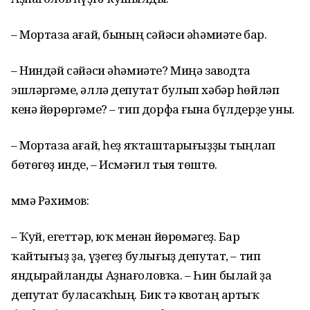
– Мортаза ағай, бының сәйәси әһәмиәте бар.
– Ниндәй сәйәси әһәмиәте? Миңә заводта
эшләргәме, әллә депу­тат булып хәбәр һөй­ләп
кенә йөрөргәме? – тип дорфа ғына бүлдерҙе уны.
– Мортаза ағай, һеҙ яҡташтарығыҙҙы тыңлап
бөтөгөҙ инде, – Исмәғил тыя төштө.
Әммә Рәхимов:
– Ҡуй, егеттәр, юҡ менән йөрөмәгеҙ. Бар
ҡайтығыҙ ҙа, үҙегеҙ бу­лығыҙ депутат, – тип
яндырайланды Аҙнағоловҡа. – Һин былай ҙа
депутат буласаҡһың. Бик тә квотаң артыҡ