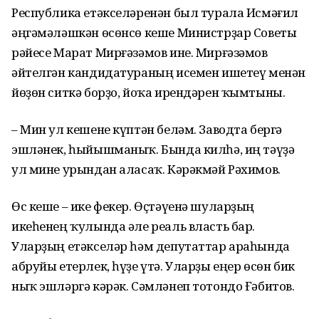
Республика етәкселәренән был турала Исмәғил
әңгәмәләшкән өсөнсө кеше Ми­нистрҙар Советы
рәйесе Марат Мирғәзәмов ине. Мирғәзәмов
әйтелгән кандидатураның исемен ишетеү менән
йөҙөн ситкә борҙо, йоҡа ирендәрен ҡымтыны.
– Мин ул кешене күптән беләм. Заводта бергә
эшләнек, һыйышманыҡ. Бында килһә, иң тәүҙә
ул мине урындан аласаҡ. Кәрәкмәй Рәхимов.
Өс кеше – ике фекер. Өҫтәүенә шуларҙың
икеһенең ҡулында әле реаль власть бар.
Уларҙың етәкселәр һәм депутаттар ара­һында
абруйы етерлек, һүҙе үтә. Уларҙы еңер өсөн бик
ныҡ эшләргә кәрәк. Сәмләнеп тотондо Ғәбитов.