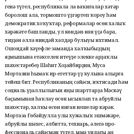
генә түгел, республикала ла ваҡиғалар хәтәр
боролош ала, тормошто үҙгәртеп ҡороу һәм
демок­ратик хоҡуҡтар, реформалар өсөн ха­лыҡ
хәрәкәте башланды, ул көндән-көн үҫә бара,
тиҙҙән әллә ниндәй хәлдәр булыуы ихтимал.
Ошондай хәүефле заманда халҡыбыҙҙың
яҙмышына етәкселек итеүҙе элекке арҙаҡлы
шәхестәребеҙ Шәһит Хо­ҙайбирҙин, Муса
Мортазин һымаҡ ир-егеттәр үҙ ҡулына алырға
тейеш бит. Рес­публиканың сә­йәси, иҡтисади һәм
социаль үҙаллылығын яңы шарттарҙа Мәскәү
ба­ҫымынан һаҡлау өсөн ысынлап та абруйлы
шәхестәр, халҡы өсөн янған кешеләр кәрәк.
Мортаза Ғөбәйҙулла улы хужалыҡ эшмәкәре,
абруйлы шәхес, әлбиттә, технарь, әлегә про­
фессиональ сәйәсмән түгел. Әммә ун­дағы аң