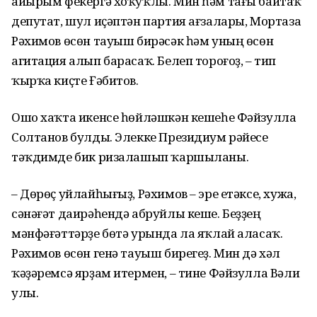
айырым фекергә хоҡуҡлы. Мин һәм тағы байтаҡ
депутат, шул иҫәптән партия ағзалары, Мортаза
Рәхимов өсөн тауыш бирәсәк һәм уның өсөн
агитация алып барасаҡ. Белеп тороғоҙ, – тип
ҡырҡа киҫте Ғәбитов.
Ошо хаҡта икенсе һөйләшкән кешеһе Фәйзулла
Солтанов булды. Элекке Президиум рәйесе
тәҡдимде бик ризалашып ҡаршыланы.
– Дөрөҫ уйлайһығыҙ, Рәхимов – эре етәк­се, хужа,
сәнәғәт даирәһендә абруйлы кеше. Беҙҙең
мәнфәғәттәрҙе бөтә урында ла яҡлай аласаҡ.
Рәхимов өсөн генә тауыш бирегеҙ. Мин дә хәл
ҡәҙәремсә ярҙам итермен, – тине Фәйзулла Вәли
улы.