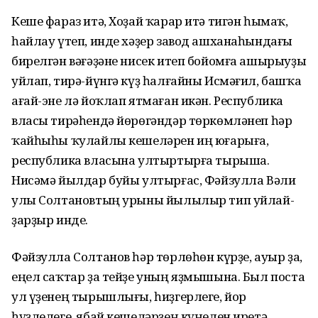
Кеше фараз итә, Хоҙай ҡарар итә тигән һымаҡ,
һайлау үтеп, инде хәҙер завод ашха­наһындағы
бирелгән вәғәҙәне нисек итеп бойомға ашырыуҙы
уйлап, тирә-йүнгә күҙ һал­ғайны Исмәғил, башҡа
ағай-эне лә йоҡ­лап ятмаған икән. Республика
власы тирә­һендә йөрөгәндәр төркөмләнеп һәр
ҡайһыһы ҡулайлы кешеләрен иң юғарыға,
республика власына ултыртырға тырыша.
Нисәмә йылдар буйы ултырғас, Фәйзулла Вәли
улы Сол­тановтың урыны йылылыр тип уйлай­
ҙарҙыр инде.
Фәйзулла Солтанов һәр төр­лөһөн күрҙе, ауыр ҙа,
еңел саҡтар ҙа тейҙе уның яҙмышына. Был поста
ул үҙенең тырыш­лығы, һиҙгерлеге, йор
һүҙлелеге, ябай кешеләрҙең күңелен иретә