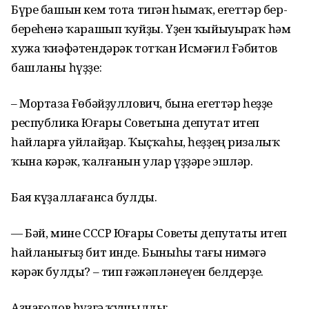
Бүре башын кем тота тигән һымаҡ, егет­тәр бер-
береһенә ҡарашып ҡуйҙы. Үҙен ҡыйыуыраҡ һәм
хужа ҡиәфәтендәрәк тотҡан Исмәғил Ғәбитов
башланы һүҙҙе:
– Мортаза Ғөбәйҙуллович, бына егеттәр һеҙҙе
республика Юғары Советына депутат итеп
һайларға уйлайҙар. Ҡыҫҡаһы, һеҙҙең риза­лыҡ
ҡына кәрәк, ҡалғанын улар үҙҙәре эшләр.
Бая күҙаллағанса булды.
— Бәй, мине СССР Юғары Советы депутаты итеп
һайланығыҙ бит инде. Быныһы тағы нимәгә
кәрәк булды? – тип ғәжәпләнеүен белдерҙе.
Аҙнағолов һүҙгә ҡушылды: