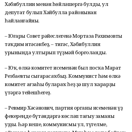
Хәбибуллин менән һөйләшергә булды, ул
депутат булып Хәйбулла районынан
һайланғайны.
– Юғары Совет рәйеслегенә Мортаза Рә­химовты
тәҡдим итәсәкбеҙ, – тигәс, Хәби­буллин
урынында ултырып түҙмәй бор­ғоланды.
– Юҡ, өлкә комитет исеменән был посҡа Марат
Резбаевты сығарасаҡбыҙ. Коммунист һәм өлкә
комитет ағзаһы булараҡ һеҙ ҙә шул ҡарарҙы
үтәргә тейешһегеҙ.
– Ревмир Хәсәнович, партия органы исе­менән үҙ
фекереңде бүтәндәргә көсләп тағыу заманы
уҙҙы. Һәр кеше, коммунисмы ул, түгелме,