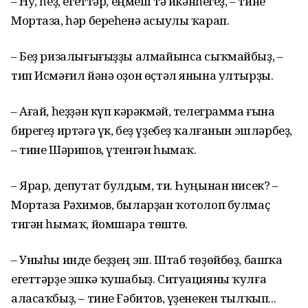
– Ну, һеҙ, егеттәр, еңмеш тә икәнһегеҙ, – тине
Мортаза, һәр береһенә асыулы ҡарап.
– Беҙ ризалығығыҙҙы алмайынса сыҡ­майбыҙ, –
тип Исмәғил йәнә оҙон өҫтәл янына ултырҙы.
– Ағай, һеҙҙән күп кәрәкмәй, телеграмма ғына
бирегеҙ иртәгә үк, беҙ үҙебеҙ ҡалғанын эшләрбеҙ,
– тине Шәрипов, үтенгән һымаҡ.
– Ярар, депутат булдым, ти. Һуңынан нисек? –
Мортаза Рәхимов, быларҙан ҡото­лоп булмаҫ
тигән һымаҡ, йомшара төштө.
– Уныһы инде беҙҙең эш. Штаб төҙөйбөҙ, башҡа
егеттәрҙе эшкә ҡушабыҙ. Ситуацияны ҡулға
аласаҡбыҙ, – тине Ғәбитов, үҙенекен тылҡып...