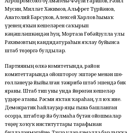
Агропромсоюз бүлмәһенә Фәүзи Ғарипов, Рәзил
Мусин, Милләт Хәкимов, Альфрет Түрйәнов,
Анатолий Барсуков, Алексей Харлов һымаҡ
үҙенең яҡын кеше­ләрен саҡырып
кәңәшләшкәндән һуң, Мортаза Ғөбәйҙулла улы
Рәхимовтың канди­датураһын яҡлау буйынса
штаб төҙөргә булды­лар.
Партияның өлкә комитетында, район
комитеттарында ойоштороу эштәре менән шө­
ғөлләнеүҙә йыйылған тәжрибә штаб эшендә бик
яраны. Штаб тип уны унда йөрөгән кешеләр
үҙҙәре атаны. Рәсми яҡтан ҡараһаң, ул юҡ ине.
Демократик һайлауҙар яңы ғына башланған
осорҙа, штабтар йә булмаһа бүтән ойошмалар
төҙөү хоҡуҡ институт­тары тарафынан
билдәләнмәгәйне. Тәүҙә улар ғәмәлдә барлыҡҡа