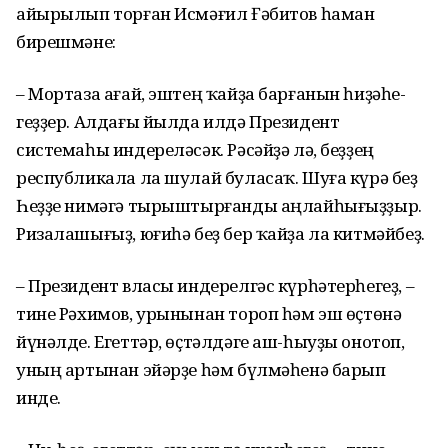
айырылып торған Исмәғил Ғәбитов һаман
бирешмәне:
– Мортаза ағай, эштең ҡайҙа барғанын һиҙәһе­
геҙҙер. Алдағы йылда илдә Президент
системаһы индереләсәк. Рәсәйҙә лә, беҙҙең
республикала ла шулай буласаҡ. Шуға күрә беҙ
Һеҙҙе нимәгә тырыштырғанды аңлайһы­ғыҙҙыр.
Ризалашығыҙ, юғиһә беҙ бер ҡайҙа ла китмәйбеҙ.
– Президент власы индерелгәс күр­һә­терһегеҙ, –
тине Рәхимов, урынынан тороп һәм эш өҫтөнә
йүнәлде. Егеттәр, өҫтәлдәге аш-һыуҙы онотоп,
уның артынан эйәрҙе һәм бүлмәһенә барып
инде.