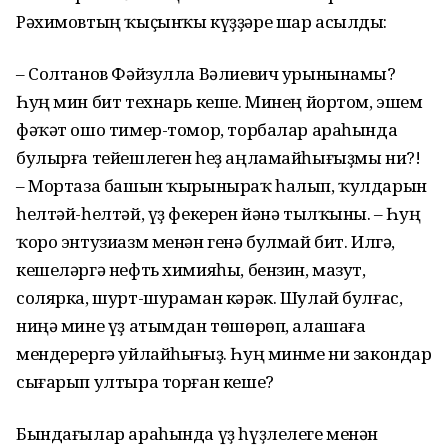
Рәхимовтың ҡыҫынҡы күҙҙәре шар асылды:
– Солтанов Фәйзулла Вәлиевич урынынамы?
Һуң мин бит технарь кеше. Минең йортом, эшем
фәҡәт ошо тимер-томор, торбалар араһында
булырға тейешлеген һеҙ аңламайһығыҙмы ни?!
– Мортаза башын ҡырыныраҡ һалып, ҡулдарын
һелтәй-һелтәй, үҙ фекерен йәнә тылҡыны. – Һуң
ҡоро энтузиазм менән генә булмай бит. Илгә,
кеше­ләргә нефть химияһы, бензин, мазут,
солярка, шурт-шураман кәрәк. Шулай булғас,
ниңә мине үҙ атымдан төшөрөп, алашаға
мендерергә уйлайһығыҙ. Һуң минме ни закондар
сығарып ултыра торған кеше?
Бындағылар араһында үҙ һүҙлелеге менән