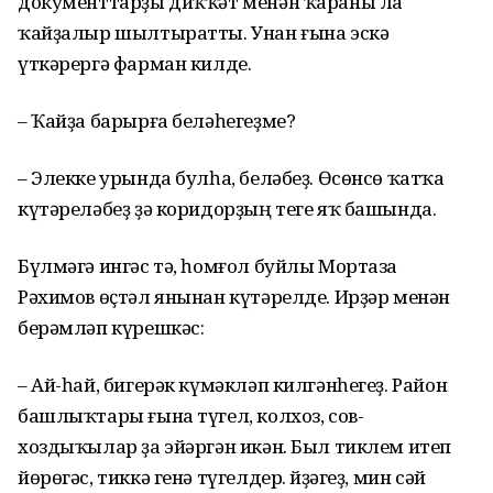
документтарҙы диҡҡәт менән ҡараны ла
ҡайҙалыр шылтыратты. Унан ғына эскә
үткәрергә фарман килде.
– Ҡайҙа барырға беләһегеҙме?
– Элекке урында булһа, беләбеҙ. Өсөнсө ҡатҡа
күтәреләбеҙ ҙә коридорҙың теге яҡ башында.
Бүлмәгә ингәс тә, һомғол буйлы Мортаза
Рәхимов өҫтәл янынан күтәрелде. Ирҙәр менән
берәмләп күрешкәс:
– Ай-һай, бигерәк күмәкләп килгәнһегеҙ. Район
башлыҡтары ғына түгел, колхоз, сов­
хоздыҡылар ҙа эйәргән икән. Был тиклем итеп
йөрөгәс, тиккә генә түгелдер. Әйҙәгеҙ, мин сәй