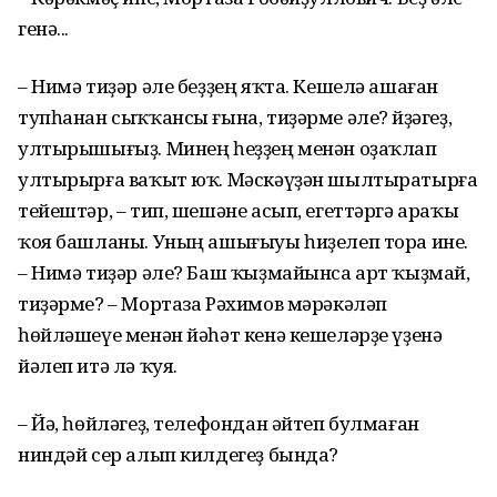
генә...
– Нимә тиҙәр әле беҙҙең яҡта. Кешелә ашаған
тупһанан сыҡҡан­сы ғына, тиҙәрме әле? Әйҙәгеҙ,
ултырышығыҙ. Минең һеҙҙең менән оҙаҡлап
ултырырға ваҡыт юҡ. Мәс­кәүҙән шылтыратырға
тейештәр, – тип, шешәне асып, егеттәргә араҡы
ҡоя башланы. Уның ашығыуы һиҙелеп тора ине.
– Нимә тиҙәр әле? Баш ҡыҙмайынса арт ҡыҙмай,
тиҙәрме? – Мортаза Рәхимов мәрәкәләп
һөйләшеүе менән йәһәт кенә кешеләрҙе үҙенә
йәлеп итә лә ҡуя.
– Йә, һөйләгеҙ, телефондан әйтеп бул­маған
ниндәй сер алып килдегеҙ бында?