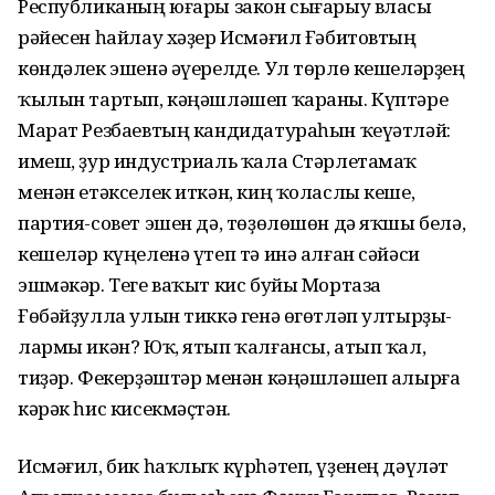
Республиканың юғары закон сығарыу власы
рәйесен һайлау хәҙер Исмәғил Ғәбитовтың
көндәлек эшенә әүерелде. Ул төрлө кешеләрҙең
ҡылын тартып, кәңәш­ләшеп ҡараны. Күптәре
Марат Резбаевтың кандидатураһын ҡеүәтләй:
имеш, ҙур индустриаль ҡала Стәрлета­маҡ
менән етәкселек иткән, киң ҡоласлы кеше,
партия-совет эшен дә, төҙөлөшөн дә яҡшы белә,
кешеләр күңеленә үтеп тә инә алған сәйәси
эшмәкәр. Теге ваҡыт кис буйы Мортаза
Ғөбәйҙулла улын тиккә генә өгөтләп ултырҙы­
лармы икән? Юҡ, ятып ҡалғансы, атып ҡал,
тиҙәр. Фекерҙәштәр менән кәңәшләшеп алырға
кәрәк һис кисекмәҫтән.
Исмәғил, бик һаҡлыҡ күрһәтеп, үҙенең дәүләт