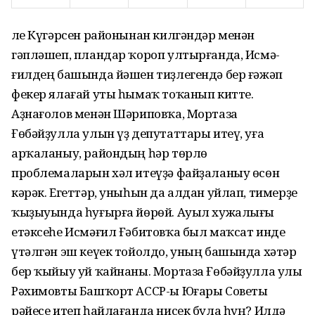
Әле Күгәрсен районынан килгәндәр менән
гәпләшеп, пландар ҡороп ултырғанда, Исмә­
ғилдең башында йәшен тиҙлегендә бер ғәжәп
фекер ялағай уты һымаҡ тоҡанып китте.
Аҙнағолов менән Шәриповҡа, Мортаза
Ғөбәйҙулла улын үҙ депутаттары итеү, уға
арҡала­ныу, райондың һәр төрлө
проблемаларын хәл итеүҙә файҙаланыу өсөн
кәрәк. Егеттәр, уныһын да алдан уйлап, тимерҙе
ҡыҙыуында һуғырға йөрөй. Ауыл хужалығы
етәксеһе Исмәғил Ғәбитовҡа был маҡсат инде
үтәлгән эш кеүек тойолдо, уның башында хәтәр
бер ҡыйыу уй ҡайнаны. Мортаза Ғөбәйҙулла улы
Рәхимовты Башҡорт АССР-ы Юғары Советы
рәйесе итеп һай­лағанда нисек була һуң? Илдә