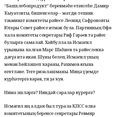
“Башхлебопродукт” берекмәһе етәксеһе Дамир
Ҡыуатовты, бишенселәр – матди-техник
тәьминәт комитеты рәйесе Леонид Сафроновты
Юғары Совет рәйесе итмәк була. Партияның Өфө
ҡала комитеты секретары Риф Гәрәев тә рәйес
булырға самалай. Хәйбуллала Исмә­ғил
урынына ҡалған Марс Шаһиев та рәйеслеккә
дәғүә итә икән. Шуны белеп, Исмәғил уның
менән һөйләшеп ҡараны, Рәхимов яғына
өгөтләне. Теге ризалашманы. Миңә үҙемде
күрһәтергә кәрәк, ти ҙә ҡуя.
Нимә эшләргә? Ниндәй саралар күрергә?
Исмәғил иң алдан был турала КПСС өлкә
комитетының беренсе секретары Ревмир