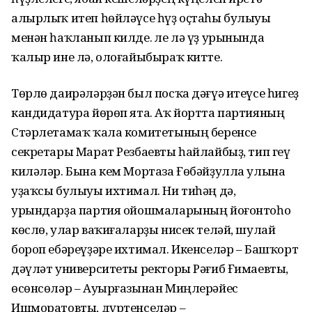
алырлыҡ итеп һөйләүсе һүҙ оҫтаһы булыуы
менән һаҡланып килде. Әле лә үҙ урынында
ҡалыр ине лә, олоғайыбыраҡ китте.
Төрлө даирәләрҙән был посҡа дәғүә итеүсе һигеҙ
кандидатура йөрөп ята. Аҡ йортта партияның
Стәр­летамаҡ ҡала коми­тетының беренсе
секретары Марат Резбаевты һайлайбыҙ, тип геү
киләләр. Бына кем Мортаза Ғөбәйҙулла улына
уҙаҡсы булыуы ихтимал. Ни тиһәң дә,
урындарҙа партия ойошма­ларының йоғонтоһо
көслө, улар ваҡиғаларҙы нисек теләй, шулай
бороп ебәреүҙәре ихтимал. Икенселәр – Баш­ҡорт
дәүләт университеты ректоры Рәғиб Ғи­маевты,
өсөнсөләр – Ауырғазынан Миң­лерәйес
Ишморатовты, дүртенселәр –