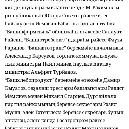
килде, шунан рәсмиләштерелде. М. Рәхимовты
респуб­ликаның Юғары Со­веты рәйесе итеп
һайлау өсөн Исмәғил Ғәбитов төҙөгән штабҡа
“Баш­информсвязь” ойошмаһы етәксеһе Салауат
Ғайсин, “Башпот­ребсоюз” идараһы рәйесе Фәүзи
Ғарипов, “Башавтотранс” бе­рекмәһе начальнигы
Александр Барсуков, торлаҡ-коммуналь хужа­
лыҡ министры Наил Әминев, һаулыҡ һаҡлау
министры Альфрет Түрйәнов,
“Башхлебопродукт” берекмәһе етәксеһе Дамир
Ҡыуатов, төҙөлөш трестары башлыҡ­тары Рәшит
Мәмлиев менән Михаил Старцев, Дүртөйлөлә
партия райкомының беренсе секретары Рәзил
Му­син, элек Тәтеш­лелә беренсе секретарь булып
эшләгән, әлеге көндә Госагропром рәйесе
Ғәбитовтың урынбаҫары Рәдил Мөхәмәтдинов