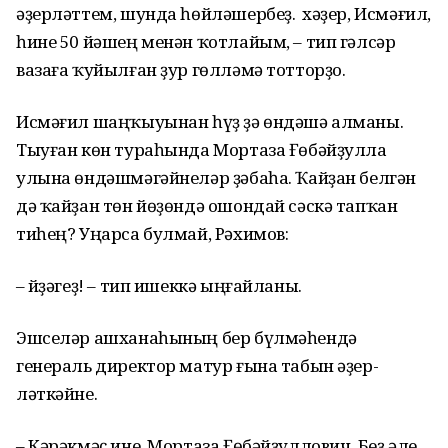
әҙерләттем, шунда һөйләшербеҙ. Ә хәҙер, Исмәғил,
һине 50 йәшең менән ҡотлайым, – тип гәлсәр
вазаға ҡуйылған ҙур гөлләмә тотторҙо.
Исмәғил шаңҡыуынан һүҙ ҙә өндәшә алманы.
Тыуған көн тураһында Мортаза Ғө­бәйҙулла
улына өндәшмәгәйнеләр ҙәбаһа. Ҡайҙан белгән
дә ҡайҙан төн йөҙөндә ошондай сәскә тапҡан
тиһең? Уңарса булмай, Рәхимов:
– Әйҙәгеҙ! – тип ишеккә ыңғайланы.
Эшселәр ашханаһының бер бүлмәһендә
генераль директор матур ғына табын әҙер­
ләткәйне.
– Кәрәкмәҫ ине, Мортаза Ғөбәйҙуллович. Беҙ әле