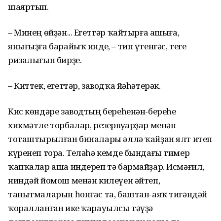
шаяртып.
– Минең өйҙән... Егеттәр ҡайтырға ашыға,
янығыҙға барайыҡ инде, – тип үтенгәс, теге
ризалығын бирҙе.
– Киттек, егеттәр, заводҡа йәһәтерәк.
Кис көндәре заводтың береһенән-береһе
хикмәтле торбалар, резервуарҙар менән
тоташтырылған биналары әллә ҡайҙан ялт итеп
күренеп тора. Теләһә кемде бындағы тимер
ҡапҡалар аша индереп тә бармайҙар. Исмәғил,
ниндәй йомош менән килеүен әйтеп,
танытмаларын һонғас та, баштан-аяҡ тигәндәй
ҡоралланған ике ҡарауылсы тәүҙә