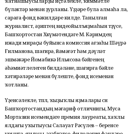
ҡатнашыусыларҙы иҫтәлекле, ҡиммәтле
бүләктәр менән ҙурланы. Үҙҙәре була алмаһа ла,
сараға фонд вәкилдәре килде. Танылған
журналист, әҙиптең видеойылъяҙмаһын төҙөүсе,
Башҡортостан Хөкүмәтендәге М. Кә­рим­дең
ижади мираҫы буйынса комиссия ағзаһы Шәүрә
Ғилманова, шағирә, йәмәғәт һәм дәүләт
эшмәкәре Йомабикә Ильясова бәйгенең
әһәмиәтлелеген билдәләне, шағирға бәйле
хәтирәләре менән бүлеште, фонд исеменән
ҡотланы.
Үҙенсәлекле, төплө, ҡыҙыҡлы яҙмалары өсөн
Башҡортостандың мәғариф отличнигы, Муса
Мортазин исемендәге премия лауреаты, хаҡлы
ялдағы уҡытыусы Салауат Рәсүлев – беренсе
урынға, яҙыусы, әҙәбиәтсе, филология фәндәре