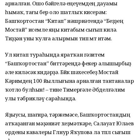
арналған. Ошо бәйгелә еңеүемдең дауамы
һымаҡ, тағы бер оло шатлыҡ кисерәм:
Башҡортостан “Китап” нәшриәтендә “Беҙҙең
Мостай” исемле яңы китабым сығып килә.
Тиҙҙән уны ҡулға алырмын тип өмөт итәм.
Ул китап тураһында яратҡан гәзитем
“Башҡортостан” биттәрен­дә фекер алышырбыҙ
әле киләсәк көндәрҙә. Бөйөк шәхесебеҙ Мостай
Кәримдең 100 йыллығына арналған тантаналар
ҡотло булһын! – тине Тимерғәле Әбделғәлим
улы тәб­рикләү сараһында.
Яҙыусы, шағирә, тәржемәсе, Башҡортостандың
атҡаҙанған мәҙә­ниәт хеҙмәткәре, Салауат Юлаев
ордены кавалеры Гөлнур Яҡупова ла төплө сығыш