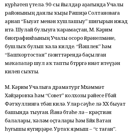
күрһәтеп үтелә. 90-сы йылдар аҙағында Учалы
районының данлы ҡыҙы Рәшиҙә Солтановаға
арнап “Быуат менән хушлашыу” шиғырын ижад
итә. Шулай булыуға ҡара­маҫтан, М. Кәрим
биогра­фия­һының Учалы осоро өйрәнелмәне,
бушлыҡ булып ҡала килде. “Йәшлек” һәм
“Башҡортостан” гәзиттәрендә баҫылған
мәҡәләләр шул аҡ тапты бөтөрөргә ниәт итеүҙән
килеп сыҡты.
М. Кәрим Учалыға драматург Мөхәммәт
Хәйҙәровҡа һәм “Совет” колхозы рәйесе Ғөбәй
Фәтҡуллинға төбәп килә. Улар өсәүһе лә ХХ быуат
башында тыуған. Йәнә бөтәһе лә – крәҫтиән
балалары, ҡәләм оҫталары һәм Бөйөк Ватан
һуғышы яугирҙәре. Уртаҡ яҙмыш – “өс таған”.