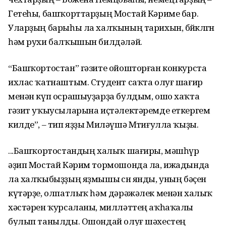
Гетеһы, башҡорт­тарҙың Мостай Кәриме бар.
Уларҙың барыһы ла халҡының тарихын, бөйөклөгөн
һәм рухи балҡышын билдәләй.
“Башҡортостан” гәзите ойош­торған конкурста
ихлас ҡатнаштым. Студент саҡта олуғ шағир
менән күп осрашыуҙарҙа булдым, ошо хаҡта
гәзит уҡыусыларына иҫтәлек­тәремде еткергем
килде”, – тип яҙҙы Миләүшә Мөтиғулла ҡыҙы.
...Башҡортостандың халыҡ шағиры, мәшһүр
әҙип Мостай Кәрим тормошонда ла, ижадында
ла халҡыбыҙҙың яҙмышы өсөн янды, уның бәҫен
күтәрҙе, ол­патлыҡ һәм дәрәжәлек менән халыҡ
хәстәрен ҡурсаланы, мил­ләттең аҡһаҡалы
булып танылды. Ошондай олуғ шәхестең