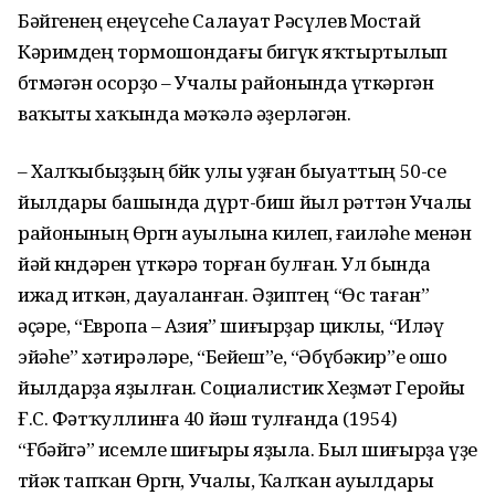
Бәйгенең еңеүсеһе Салауат Рәсүлев Мостай
Кәримдең тор­мошондағы бигүк яҡтыртылып
бөтмәгән осорҙо – Учалы районында үткәргән
ваҡыты хаҡында мәҡәлә әҙерләгән.
– Халҡыбыҙҙың бөйөк улы уҙған быуаттың 50-се
йылдары башында дүрт-биш йыл рәттән Учалы
райо­нының Өргөн ауылына килеп, ғаиләһе менән
йәй көндәрен үткәрә торған булған. Ул бында
ижад иткән, дауаланған. Әҙиптең “Өс таған”
әҫәре, “Европа – Азия” шиғырҙар циклы, “Иләү
эйәһе” хәтирәләре, “Бейеш”е, “Әбүбәкир”е ошо
йылдарҙа яҙылған. Социалис­тик Хеҙмәт Геройы
Ғ.С. Фәт­ҡуллинға 40 йәш тулғанда (1954)
“Ғөбәйгә” исемле шиғыры яҙыла. Был шиғырҙа үҙе
төйәк тапҡан Өргөн, Учалы, Ҡалҡан ауылдары