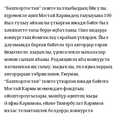
“Башҡортостан” гәзите халҡыбыҙҙың бөйөк улы,
күренекле әҙип Мостай Кәримдең тыуыуына 100
йыл тулыу айҡанлы үткәргән ижади бәйге был
хәҡиҡәтте тағы берҙе иҫбатланы. Ошо көндәрҙә
конкурстың йомғаҡлау сараһын үткәрҙек. Йыл
дауамында барған бәйгелә төрлө авторҙар тәрән
йөкмәткеле, ҡыҙыҡлы, үҙенсәлекле мәҡәләләр
менән сығыш яһаны. Редакцияла иһә конкурста
ҡатнашҡан иң сағыу, ҡыҙыҡлы, төплө яҙмаларҙың
авторҙарын тәбрикләнек. Ғөмүмән,
“Башҡортостан” гәзите үткәргән ижади бәйгегә
Мостай Кәрим исемендәге фондтың
ойоштороусылары, мәшһүр әҙиптең ҡыҙы
Әлфиә Кәримова, ейәне Тимербулат Кәримов
ихлас теләктәшлек белдерҙе, конкурста