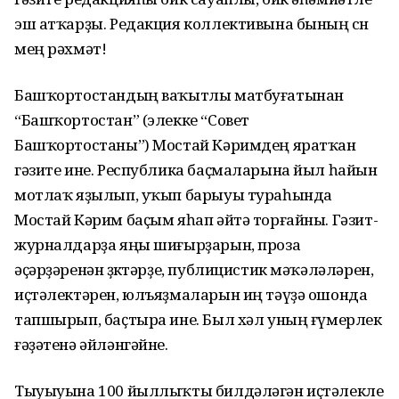
эш атҡарҙы. Редакция коллективына бының өсөн
мең рәхмәт!
Башҡортостандың ваҡытлы матбуғатынан
“Башҡортостан” (элекке “Совет
Башҡортостаны”) Мостай Кәримдең яратҡан
гәзите ине. Республика баҫмаларына йыл һайын
мотлаҡ яҙылып, уҡып барыуы тураһында
Мостай Кәрим баҫым яһап әйтә торғайны. Гәзит-
журналдарҙа яңы шиғырҙарын, проза
әҫәрҙәренән өҙөктәрҙе, публицистик мәҡәләләрен,
иҫтәлек­тәрен, юлъяҙмаларын иң тәүҙә ошонда
тапшырып, баҫтыра ине. Был хәл уның ғүмерлек
ғәҙәтенә әйләнгәйне.
Тыуыуына 100 йыллыҡты бил­дәләгән иҫтәлекле