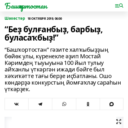
Башҡортостан
Шәхестәр
18 ОКТЯБРЯ 2019, 06:00
“Беҙ булғанбыҙ, барбыҙ,
буласаҡбыҙ!”
“Башҡортостан” гәзите халҡыбыҙҙың
бөйөк улы, күренекле әҙип Мостай
Кәримдең тыуыуына 100 йыл тулыу
айҡанлы үткәргән ижади бәйге был
хәҡиҡәтте тағы берҙе иҫбатланы. Ошо
көндәрҙә конкурстың йомғаҡлау сараһын
үткәрҙек.