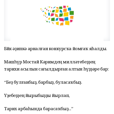
Бөйөк әҙипкә арналған конкурсҡа йомғаҡ яһалды.
Мәшһүр Мостай Кәримдең милләтебеҙҙең
тарихи асылын сағылдырған алтын һүҙҙәре бар:
“Беҙ булғанбыҙ, барбыҙ, буласаҡбыҙ.
Үҙебеҙҙең йырыбыҙҙы йырлап,
Тарих арбаһында барасаҡбыҙ...”