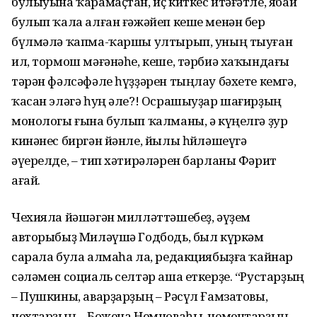
булыуына ҡарамаҫтан, иҫ киткес итә­ғәтле, ябай
булып ҡала алған ғәжәйеп кеше менән бер
бүлмәлә ҡапма-ҡаршы ултырып, уның тыу­ған
ил, тормош мәғәнәһе, кеше, тәрбиә хаҡындағы
тәрән фәлсә­фәле һүҙҙәрен тыңлау бәхете кемгә,
ҡасан эләгә һуң әле?! Осрашыуҙар шағирҙың
монологы ғына булып ҡалманы, ә күңелгә ҙур
кинәнес биргән йәнле, йылы һөйләшеүгә
әүерелде, – тип хәтирәләрен барланы Фәрит
ағай.
Чехияла йәшәгән милләттә­шебеҙ, әүҙем
авторыбыҙ Миләүшә Годбодь, был күркәм
сарала була алмаһа ла, редакциябыҙға ҡайнар
сәләмен социаль селтәр аша еткерҙе. “Рустарҙың
– Пушкины, аварҙарҙың – Рәсүл Ғамзатовы,
чехтарҙың – Божена Немцоваһы, немецтарҙың –