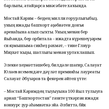
барлығы, атайҙарса мөнәсәбәте хаҡында.
Мостай Кәрим – беҙҙең милли ғорурлығыбыҙ,
уның ижады баш­ҡорт әҙәбиәтен донъя
аренаһына алып сыҡты. Уның менән бер
йыһанда, бер орбитала – ижадта күрешеүҙәрем
өсөн яҙмышыма сикһеҙ рәхмәт, – тине Гөлнур
Миҙхәт ҡыҙы, шатлығы менән уртаҡлашып.
Элекке хеҙмәттәшебеҙ, билдәле шағир, Салауат
Юлаев исемендәге дәүләт премияһы лауреаты
Салауат Әбүзәров та фекерен әйтеп үтте:
– Мостай Кәримдең тыуыуына 100 йыл тулыуға
арнап “Башҡорт­остан” гәзите үткәргән ижади
конкурс ҙур әһәмиәткә эйә. Әлбиттә, бөйөк