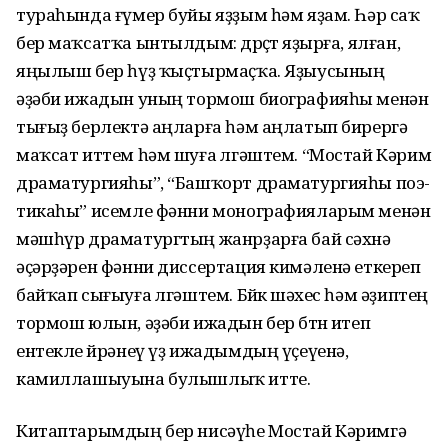
тураһында ғүмер буйы яҙҙым һәм яҙам. Һәр саҡ
бер маҡсатҡа ынтылдым: дөрөҫтө яҙырға, ялған,
яңылыш бер һүҙ ҡыҫтырмаҫҡа. Яҙыусының
әҙәби ижадын уның тормош биог­рафияһы менән
тығыҙ берлектә аңларға һәм аңлатып бирергә
маҡсат иттем һәм шуға өлгәштем. “Мостай Кәрим
драматургияһы”, “Башҡорт драматургияһы поэ­
ти­каһы” исемле фәнни монография­ларым менән
мәшһүр драматург­тың жанрҙарға бай сәхнә
әҫәрҙәрен фәнни диссертация кимәленә еткереп
байҡап сығыуға өлгәштем. Бөйөк шәхес һәм әҙиптең
тормош юлын, әҙәби ижадын бер бөтөн итеп
ентекле өйрәнеү үҙ ижадым­дың үҫеүенә,
камиллашыуына булышлыҡ итте.
Китаптарымдың бер нисәүһе Мостай Кәримгә