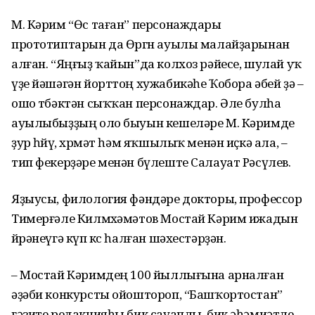
М. Кәрим “Өс таған” персонаждары
прототиптарын да Өргөн ауылы малайҙарынан
алған. “Яңғыҙ ҡайын”да колхоз рәйесе, шулай уҡ
үҙе йәшәгән йорттоң хужабикәһе Ҡобора әбей ҙә –
ошо төбәктән сыҡҡан персонаждар. Әле булһа
ауылыбыҙҙың оло быуын кешеләре М. Кәримде
ҙур һөйөү, хөрмәт һәм яҡшылыҡ менән иҫкә ала, –
тип фекерҙәре менән бүлеште Салауат Рәсүлев.
Яҙыусы, филология фәндәре докторы, профессор
Тимерғәле Килмөхәмәтов Мостай Кәрим ижадын
өйрәнеүгә күп көс һалған шәхестәрҙән.
– Мостай Кәримдең 100 йыл­лығына арналған
әҙәби конкурсты ойоштороп, “Башҡортостан”
гәзите редакцияһы бик сауаплы, бик әһәмиәтле