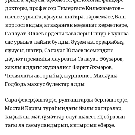
докторы, профессор Тимерғәле Килмөхәмәтов –
икенсе урынға, яҙыусы, шағирә, тәржемәсе, Баш­
ҡорт­остандың атҡаҙанған мәҙәниәт хеҙмәткәре,
Салауат Юлаев ордены кавалеры Гөлнур Яҡупова
өсөнсө урынға лайыҡ булды. Әүҙем авторҙарыбыҙ,
яҙыусы, шағир, Салауат Юлаев исемендәге
дәүләт премияһы лауреаты Салауат Әбүзәров,
хаҡлы ялдағы журналист Фәрит Әхмәров,
Чехиялағы авторы­быҙ, журналист Миләүшә
Годбодь махсус бүләктәр алды.
Сара фекерҙәштәрҙе, рухташ­тарҙы берләштерҙе,
Мостай Кәрим тураһындағы йылы хәтирәләр,
ҡыҙыҡлы мәғлүмәттәр олуғ шә­хестең образын
тағы ла сағыу­ландырып, яҡтыртып ебәрҙе.