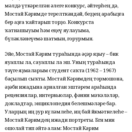
мәлдә үткә­релгән әлеге конкурс, әйтерһең дә,
Мостай Кәримде терелткәндәй, беҙҙең арабыҙға
бер аҙға ҡайтарып торҙо. Конкурста
ҡатнашыуым һәм еңеү яулауыма,
бүләкләнеүемә шатмын, ғорурмын.
Эйе, Мостай Кәрим тураһында әҫәр яҙыу – бик
яуаплы ла, сауап­лы ла эш. Уның тураһында
тәүге яҙмаларым студент саҡта (1962 – 1967)
баҫылып сыҡты. Мостай Кәримдең тормошона,
әҙәби ижадына арналған эштәрем араһында
рецензиялар, интервьюлар, фәнни мәҡәләләр,
докладтар, энциклопедия белешмәләре бар.
Уларҙың иң ҙур күләмлеһе, иң бай йөк­мәткелеһе –
Мостай Кәримдең ижади портреты. Бөгөн мин
ошолай тип әйтә алам: Мостай Кәрим