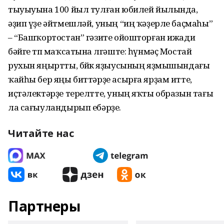
тыуыуына 100 йыл тулған юбилей йылында,
әҙип үҙе әйтмешләй, уның “иң ҡә­ҙерле баҫмаһы”
– “Башҡортостан” гәзите ойошторған ижади
бәйге төп маҡсатына өлгәште: һүнмәҫ Мостай
рухын яңыртты, бөйөк яҙыусының яҙмышындағы
ҡайһы бер яңы биттәрҙе асырға ярҙам итте,
иҫтәлектәрҙе терелтте, уның яҡты образын тағы
ла сағыу­ландырып ебәрҙе.
Читайте нас
Партнеры