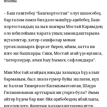
яһаны.
– Баш гәзитебеҙ “Башҡортостан” олуғ шәхесебеҙ,
бар ғаләм-ғәмгә билдәле мәшһүр әҙибебеҙ, Баш­
ҡортостандың халыҡ шағиры Мос­тай Кәримдең
оло юбилейына ҡарата уның замандаштарына
иҫтәлектәр, хәтер-сәхифәләр менән
уртаҡлашырға форсат биреп, мөһим, хатта ки
изге эш башҡарҙы. Сөнки, Мостай ағай үҙе яҙғанса,
“хәтерләүҙәр, ағын һыу һымаҡ, сафландыра”.
Мин Мостай ағайҙың ижады хаҡында һүҙ алып
барманым, был өлкәлә ғүмер буйы эшләгән, күп
көс һалған Тимерғәле Килмөхәмә­товтан, Шәүрә
Ғилманованан арттырып ни өҫтәргә була? Әммә
әйтер һүҙем бар ине: бөйөк әҙи­бебеҙҙең ябайлығы,
кеселеклеге, йәшерәк ҡәләмдәштәренә иғти­