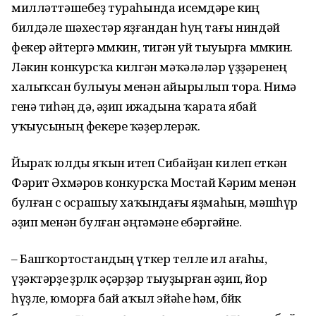
милләттәшебеҙ тураһында исемдәре киң
билдәле шәхестәр яҙғандан һуң тағы ниндәй
фекер әйтергә мөмкин, тигән уй тыуырға мөмкин.
Ләкин конкурсҡа килгән мәҡәләләр үҙҙәренең
халыҡсан булыуы менән айырылып тора. Нимә
генә тиһәң дә, әҙип ижадына ҡарата ябай
уҡыусының фекере ҡәҙер­лерәк.
Йыраҡ юлды яҡын итеп Си­байҙан килеп еткән
Фәрит Әхмәров конкурсҡа Мостай Кәрим менән
булған өс осрашыу хаҡындағы яҙмаһын, мәшһүр
әҙип менән булған әңгәмәне ебәргәйне.
– Башҡортостандың үткер телле ил ағаһы,
үҙәктәрҙе өҙөрлөк әҫәрҙәр тыуҙырған әҙип, йор
һүҙле, юморға бай аҡыл эйәһе һәм, бөйөк