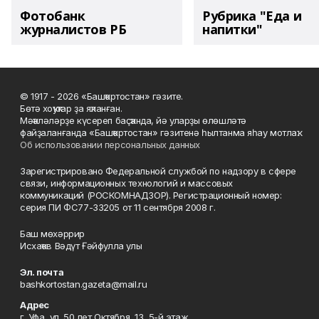
Фотобанк
Рубрика "Еда и
журналистов РБ
напитки"
© 1917 - 2026 «Башҡортостан» гәзите.
Бөтә хоҡуҡтар ҙа яҡланған.
Мәҡәләләрҙе күсереп баҫҡанда, йә уларҙы өлөшләтә
файҙаланғанда «Башҡортостан» гәзитенә һылтанма яһау мотлаҡ.
Об использовании персональных данных
Зарегистрировано Федеральной службой по надзору в сфере
связи, информационных технологий и массовых
коммуникаций (РОСКОМНАДЗОР). Регистрационный номер:
серия ПИ ФС77-33205 от 11 сентября 2008 г.
Баш мөхәррир
Исхаҡов Вәдүт Ғәйфулла улы
Эл. почта
bashkortostan.gazeta@mail.ru
Адрес
г. Уфа, ул. 50 лет Октября, 13, 5-й этаж