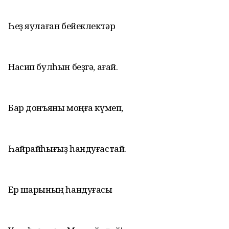
Һеҙ яулаған бейеклектәр
Насип булһын беҙгә, ағай.
Бар донъяны моңға күмеп,
Һайрайһығыҙ һандуғастай.
Ер шарының һандуғасы