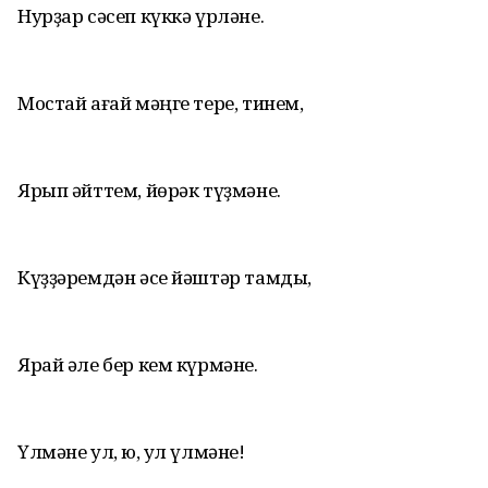
Нурҙар сәсеп күккә үрләне.
Мостай ағай мәңге тере, тинем,
Ярып әйттем, йөрәк түҙмәне.
Күҙҙәремдән әсе йәштәр тамды,
Ярай әле бер кем күрмәне.
Үлмәне ул, юҡ, ул үлмәне!