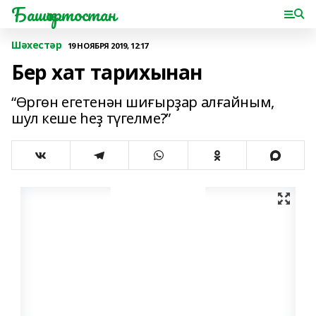
Башҡортостан
Шәхестәр
19 НОЯБРЯ 2019, 12:17
Бер хат тарихынан
“Өргөн егетенән шиғырҙар алғайным,
шул кеше һеҙ түгелме?”