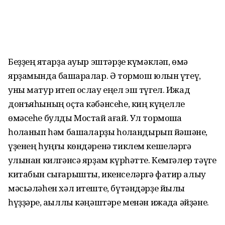
Беҙҙең яҡтарҙа ауыр эштәрҙе күмәкләп, өмә
ярҙамында башҡаралар. Ә тормош юлын үтеү,
уны матур итеп ослау еңел эш түгел. Ижад
донъяһының оҫта кәбәнсеһе, киң күңелле
өмәсеһе булды Мостай ағай. Ул тормошҡа
һоҡланып һәм башҡаларҙы һоҡландырып йәшәне,
үҙенең һуңғы көндәренә тиклем кешеләргә
ҡулынан килгәнсә ярҙам күрһәтте. Кемгәлер тәүге
китабын сығарышты, икенселәргә фатир алыу
мәсьәләһен хәл итеште, бүтәндәрҙе йылы
һүҙҙәре, аҡыллы кәңәштәре менән ижадҡа әйҙәне.