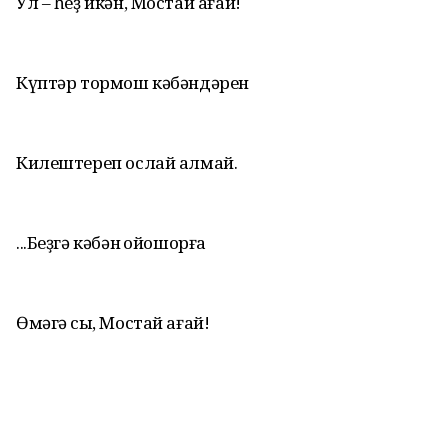
Ул – һеҙ икән, Мостай ағай!
Күптәр тормош кәбәндәрен
Килештереп ослай алмай.
...Беҙгә кәбән ҡойошорға
Өмәгә сыҡ, Мостай ағай!