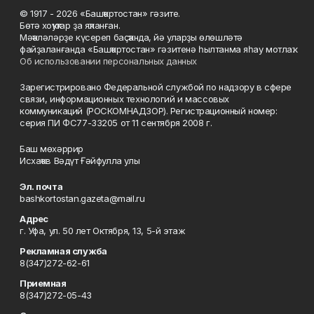
© 1917 - 2026 «Башҡортостан» гәзите.
Бөтә хоҡуҡтар ҙа яҡланған.
Мәҡәләләрҙе күсереп баҫҡанда, йә уларҙы өлөшләтә
файҙаланғанда «Башҡортостан» гәзитенә һылтанма яһау мотлаҡ.
Об использовании персональных данных
Зарегистрировано Федеральной службой по надзору в сфере
связи, информационных технологий и массовых
коммуникаций (РОСКОМНАДЗОР). Регистрационный номер:
серия ПИ ФС77-33205 от 11 сентября 2008 г.
Баш мөхәррир
Исхаҡов Вәдүт Ғәйфулла улы
Эл. почта
bashkortostan.gazeta@mail.ru
Адрес
г. Уфа, ул. 50 лет Октября, 13, 5-й этаж
Рекламная служба
8(347)272-62-61
Приемная
8(347)272-05-43