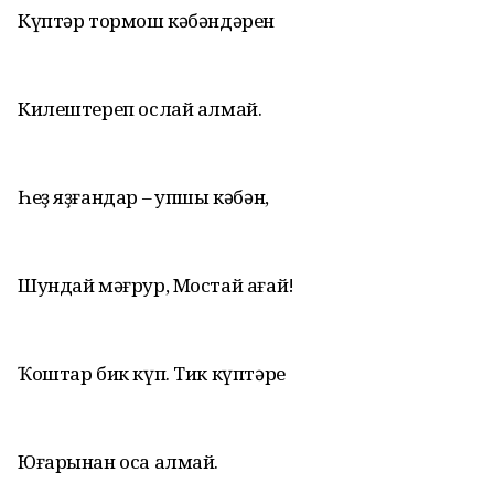
Күптәр тормош кәбәндәрен
Килештереп ослай алмай.
Һеҙ яҙғандар – ҡупшы кәбән,
Шундай мәғрур, Мостай ағай!
Ҡоштар бик күп. Тик күптәре
Юғарынан оса алмай.