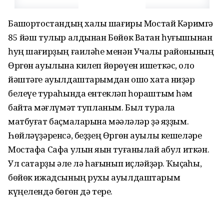
Башҡортостандың халыҡ шағиры Мостай Кәримгә
85 йәш тулыр алдынан Бөйөк Ватан һуғышынан
һуң шағирҙың ғаиләһе менән Учалы районының
Өргөн ауылына килеп йөрөүен ишеткәс, оло
йәштәге ауылдаштарымдан ошо хаҡта ниҙәр
белеүе тураһында ентекләп һораштым һәм
байтаҡ мәғлүмәт туп­ланым. Был турала
матбуғат баҫмаларына мәҡәләләр ҙә яҙҙым.
Һөйләүҙәренсә, беҙҙең Өргөн ауылы кешеләре
Мостафа Сафа улын яҡын туғанылай ҡабул иткән.
Ул саҡтарҙы әле лә һағынып иҫләйҙәр. Ҡыҫҡаһы,
бөйөк ижадсының рухы ауылдаштарым
күңелендә бөгөн дә тере.