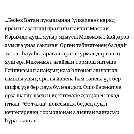
...Бөйөк Ватан һуғышынан (үпкәһенә снаряд
ярсығы ҡаҙалған) яраланып ҡайтҡан Мостай
Кәримде дуҫы, яугир-яҙыусы Мөхәммәт Хәйҙәров
ауылға ҡунаҡҡа саҡырған. Өргөн тәбиғәтенең балдай
татлы һауаһы, ҡарағай, ҡарағас урмандарының
хуш еҫе, Мөхәммәт ағайҙың тормош иптәше
Ғәйникамал апайҙың кәзә һөтөнән эшләнгән
ҡымыҙы уның яралы йәненә һәм тәненә үҙе бер
шифа, үҙе бер дауа булғандыр. Ошо бәрәкәтле
ерҙә шағир үҙенең иҫ китмәле әҫәрҙәрен ижад
иткән. “Өс таған” повесында беҙҙең ауыл
кешеләренең тормошонан алынған ваҡиғалар
һүрәтләнгән.