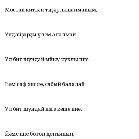
Мостай киткән тиҙәр, ышанмайым,
Ундайҙарҙы үлем алалмай.
Ул бит шундай ҡыйыу рухлы ине
Һәм саф хисле, сабый балалай.
Ул бит шундай изге кеше ине,
Йәме ине бөтөн донъяның.