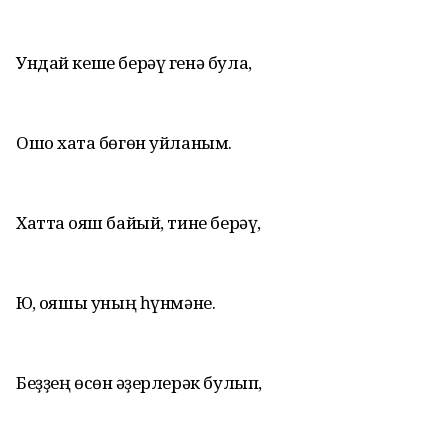
Ундай кеше берәү генә була,
Ошо хаҡта бөгөн уйланым.
Хатта ҡояш байый, тине берәү,
Юҡ, ҡояшы уның һүнмәне.
Беҙҙең өсөн ҡәҙерлерәк булып,