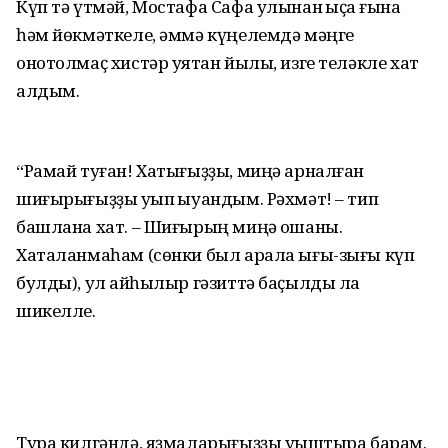
Күп тә үтмәй, Мостафа Сафа улынан ҡыҫҡа ғына
һәм йөкмәткеле, әммә күңелемдә мәңге
онотолмаҫ хистәр уятҡан йылы, изге теләкле хат
алдым.
“Рамай туған! Хатығыҙҙы, миңә арналған
шиғырығыҙҙы уҡып ҡыуандым. Рәхмәт! – тип
башлана хат. – Шиғырың миңә оҡшаны.
Хаталанмаһам (сөнки был арала ығы-зығы күп
булды), ул ҡайһылыр гәзиттә баҫылды ла
шикелле.
Тура килгәндә, яҙмаларығыҙҙы уҡыштыра барам.