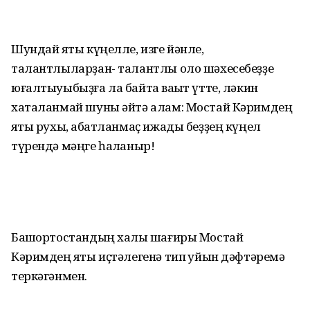
Шундай яҡты күңелле, изге йәнле,
талантлыларҙан- талантлы оло шәхесебеҙҙе
юғалтыуыбыҙға ла байтаҡ ваҡыт үтте, ләкин
хаталанмай шуны әйтә алам: Мос­тай Кәримдең
яҡты рухы, ҡабатланмаҫ ижады беҙҙең күңел
түрендә мәңге һаҡланыр!
Башҡортостандың халыҡ шағиры Мостай
Кәримдең яҡты иҫтәлегенә тип ҡуйын дәфтәремә
теркәгәнмен.