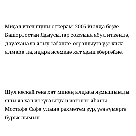
Миҫал итеп шуны еткерәм: 2005 йылда беҙҙе
Башҡортостан Яҙыусылар союзына ҡабул иткәндә,
дауаханала ятыу сәбәпле, осрашыуға үҙе килә
алмаһа ла, идара исеменә хат яҙып ебәргәйне.
Шул кескәй генә хат минең алдағы яҙмышымды
яҡшы яҡҡа хәл итеүгә ыңғай йоғонто яһаны.
Мостафа Сафа улына рәхмәтем ҙур, уға ғүмергә
бурыслымын.