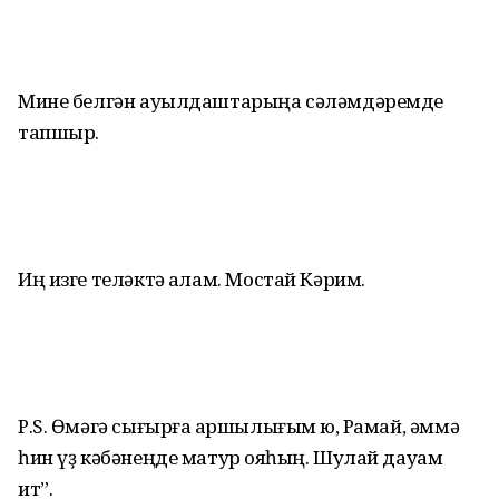
Мине белгән ауылдаштарыңа сәләмдәремде
тапшыр.
Иң изге теләктә ҡалам. Мостай Кәрим.
Р.S. Өмәгә сығырға ҡаршылығым юҡ, Рамай, әммә
һин үҙ кәбәнеңде матур ҡояһың. Шулай дауам
ит”.