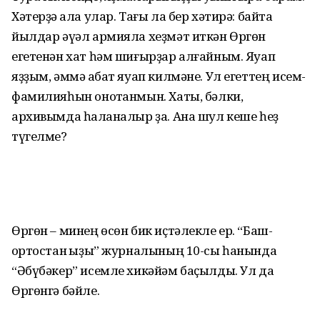
Хәтерҙә ҡала улар. Тағы ла бер хәтирә: байтаҡ
йылдар әүәл армияла хеҙмәт иткән Өргөн
егетенән хат һәм шиғырҙар алғайным. Яуап
яҙҙым, әммә ҡабат яуап килмәне. Ул егеттең исем-
фамилияһын онотҡанмын. Хаты, бәлки,
архивымда һаҡланалыр ҙа. Ана шул кеше һеҙ
түгелме?
Өргөн – минең өсөн бик иҫтәлекле ер. “Баш­
ҡортостан ҡыҙы” журналының 10-сы һанында
“Әбүбәкер” исемле хикәйәм баҫылды. Ул да
Өргөнгә бәйле.