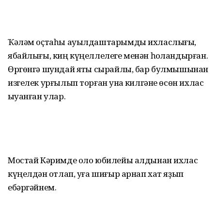
Ҡәләм оҫтаһы ауылдаштарымды ихласлығы,
ябайлығы, киң күңеллелеге менән һоҡландырған.
Өргөнгә шундай яҡты сырайлы, бар булмышынан
изгелек урғылып торған ҡунаҡ килгәне өсөн ихлас
ҡыуанған улар.
Мостай Кәримде оло юбилейы алдынан ихлас
күңелдән ҡотлап, уға шиғыр арнап хат яҙып
ебәргәйнем.