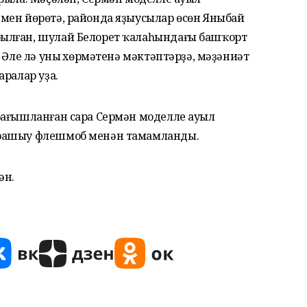
мен йөрөтә, районда яҙыусылар өсөн Яныбай
ылған, шулай Белорет ҡалаһындағы башҡорт
 Әле лә уның хөрмәтенә мәктәптәрҙә, мәҙәниәт
аралар уҙа.
бағышланған сара Сермән моделле ауыл
срашыу флешмоб менән тамамланды.
ән.