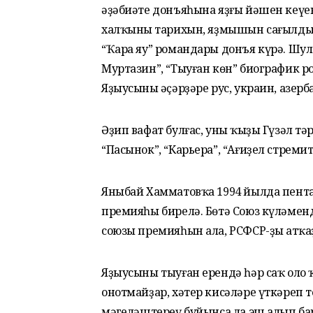
әҙәбиәте донъяһына яҙғы йәшен кеүе
халҡының тарихын, яҙмышын сағылдырғ
“Ҡара яу” романдары донъя күрә. Шул
Муртазин”, “Тыуған көн” биографик 
Яҙыусының әҫәрҙәре рус, украин, азе
Әҙип вафат булғас, уның ҡыҙы Гүзәл 
“Пасынок”, “Карьера”, “Ағиҙел стремит
Яныбай Хамматовҡа 1994 йылда пента
премияһы бирелә. Бөтә Союз күләмендә
союзы премияһын ала, РСФСР-ҙың атҡа
Яҙыусыны тыуған ерендә һәр саҡ оло 
онотмайҙар, хәтер кисәләре үткәреп т
мәңгеләштереү буйынса ла эш алып ба