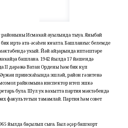
ет районының Исмаҡай ауылында тыуа. Яныбай
, бик иртә ата-әсәһен юғалта. Башланғыс белемде
 мәктәбендә уҡый. Йәй айҙарында иптәштәре
маҡайҙа башлана. 1942 йылда 17 йәшендә
а II дәрәжә Ватан Ордены һәм бик күп
ң Әүжән приискаһында эшләй, район гәзитенә
омсомол райкомына инспектор итеп эшкә
кретарь була. Шул уҡ ваҡытта партия мәктәбендә
рих факультетын тамамлай. Партия һәм совет
965 йылда баҫылып сыға. Был әҫәр башҡорт