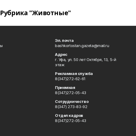
Рубрика "Животные"
Эл. почта
лы
bashkortostan.gazeta@mail.ru
Адрес
г. Уфа, ул. 50 лет Октября, 13, 5-й
этаж
Рекламная служба
8(347)272-62-61
Приемная
8(347)272-05-43
Сотрудничество
8(347) 273-83-92
Отдел кадров
8(347)272-05-43