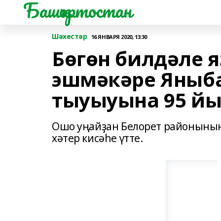
Башҡортостан
Шәхестәр
16 ЯНВАРЯ 2020, 13:30
Бөгөн билдәле 
эшмәкәре Яныб
тыуыуына 95 й
Ошо уңайҙан Белорет районыны
хәтер кисәһе үтте.