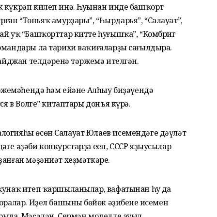
к күкрәп килеп инә. Һуңынан инде башҡорт
ан “Төньяҡ амурҙары”, “Һырдарья”, “Салауат”,
ай уҡ “Башҡорттар китте һуғышҡа”, “Комбриг
романдары ла тарихи ваҡиғаларҙы сағылдыра.
рбайджан телдәренә тәржемә ителгән.
тәржемәһендә һәм ейәне Алһыу биҙәүендә
ся в Волге” китаптары донъя күрә.
логияһы өсөн Салауат Юлаев исемендәге дәүләт
ге әҙәби конкурстарҙа еңеп, СССР яҙыусылар
ҙанған мәҙәниәт хеҙмәткәре.
ҡунаҡ итеп ҡаршыланылар, вафатынан һуң да
оралар. Иҙел башының бөйөк әҙибенең исемен
рыла. Мәҫәлән, Сермән моделле ауыл