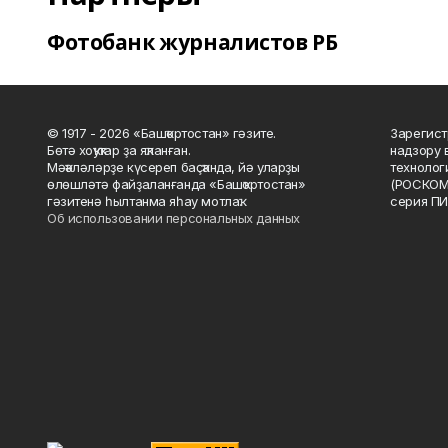
Фотобанк журналистов РБ
© 1917 - 2026 «Башҡортостан» гәзите.
Зарегист
Бөтә хоҡуҡтар ҙа яҡланған.
надзору 
Мәҡәләләрҙе күсереп баҫҡанда, йә уларҙы
технолог
өлөшләтә файҙаланғанда «Башҡортостан»
(РОСКОМ
гәзитенә һылтанма яһау мотлаҡ.
серия ПИ
Об использовании персональных данных