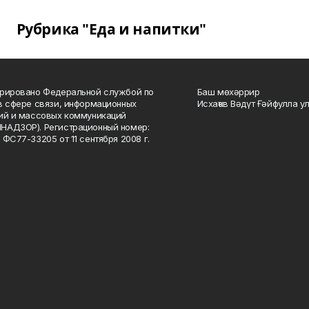
Рубрика "Еда и напитки"
рировано Федеральной службой по
Баш мөхәррир
в сфере связи, информационных
Исхаҡов Вәдүт Ғәйфулла у
ий и массовых коммуникаций
НАДЗОР). Регистрационный номер:
 ФС77-33205 от 11 сентября 2008 г.