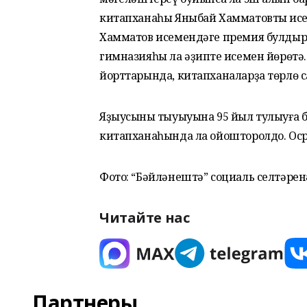
китапханаһы Яныбай Хамматовтың исе
Хамматов исемендәге премия булдыр
гимназияһы ла әҙиптең исемен йөрөтә.
йорттарында, китапханаларҙа төрлө с
Яҙыусының тыуыуына 95 йыл тулыуға 
китапханаһында ла ойошторолдо. О
Фото: “Бәйләнештә” социаль селтәрен
Читайте нас
Партнеры