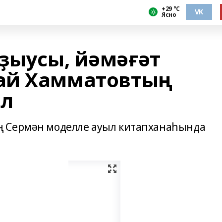
+29 °С
VK
Ясно
яҙыусы, йәмәғәт
ай Хамматовтың
ыл
ң Сермән моделле ауыл китапханаһында