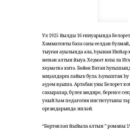
Ул 1925 йылдың 16 ғинуарында Белор
Хамматовтың бала сағы еңелдән булмай
тыуған ауылында ала, һуңынан Инйәр
менән алтын йыуа. Хеҙмәт юлы ла Ис
хеҙмәткә китә. Бөйөк Ватан һуғышынд
миҙалдарға лайыҡ була. Һуғыштан һу
әүҙем яҙыша. Артабан уны Белорет к
саҡыралар, бүлек мөдире, беренсе се
уҡый һәм педагогия институтының та
органдарында эшләй.
“Бөртөкләп йыйыла алтын ” романы 1