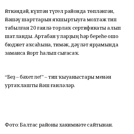
Әйткәндәй, күптән түгел районда төпләнгән,
йәшәү шарттарын яҡшыртыуға мохтаж тип
табылған 20 ғаилә торлаҡ сертификаты алып
шатланды. Артабан уларҙың һәр береһе ошо
бюджет аҡсаһына, тимәк, дәүләт ярҙамында
заманса йорт һалып сығасаҡ.
“Беҙ – бәхетле!” – тип ҡыуаныстары менән
уртаҡлашты йәш ғаиләләр.
Фото: Балтас районы хакимиәте сайтынан.