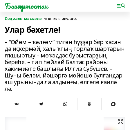
Башҡортостан
Социаль мәсьәлә
18 АПРЕЛЯ 2019, 08:05
Улар бәхетле!
– “Өйөм – ҡәлғәм” тигән һүҙҙәр бер ҡасан
да иҫкермәй, халыҡтың торлаҡ шартарын
яҡшыртыу – мөҡәддәс бурыстарҙың
береһе, – тип һөйләй Балтас районы
хакимиәте башлығы Илгиз Субушев. –
Шуны беләм, йәшәргә мөйөшө булғандар
эш урынында ла алдынғы, өлгөлө ғаилә
лә.