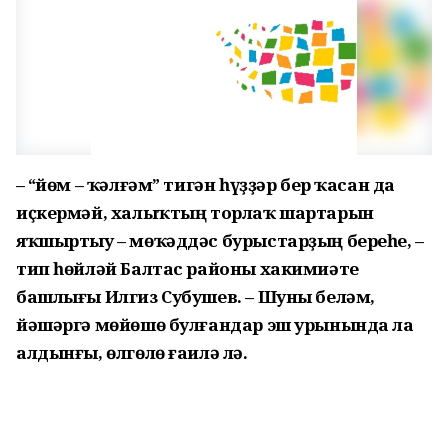
– “Өйөм – ҡәлғәм” тигән һүҙҙәр бер ҡасан да
иҫкермәй, халыҡтың торлаҡ шартарын
яҡшыртыу – мөҡәддәс бурыстарҙың береһе, –
тип һөйләй Балтас районы хакимиәте
башлығы Илгиз Субушев. – Шуны беләм,
йәшәргә мөйөшө булғандар эш урынында ла
алдынғы, өлгөлө ғаилә лә.