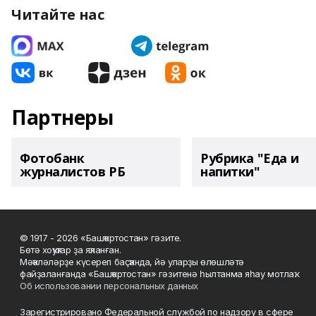
Читайте нас
Партнеры
Фотобанк
Рубрика "Еда и
журналистов РБ
напитки"
© 1917 - 2026 «Башҡортостан» гәзите.
Бөтә хоҡуҡтар ҙа яҡланған.
Мәҡәләләрҙе күсереп баҫҡанда, йә уларҙы өлөшләтә
файҙаланғанда «Башҡортостан» гәзитенә һылтанма яһау мотлаҡ.
Об использовании персональных данных
Зарегистрировано Федеральной службой по надзору в сфере