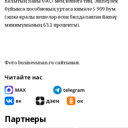
халыҡтың һаны 600,7 мең кешегә тиң. Эшһеҙлек
буйынса пособиеның уртаса кимәле 5 909 һум
(эшкә яраҡлы кешеләр өсөн билдәләнгән йәшәү
минимумының 63,1 проценты).
Фото businessman.ru сайтынан.
Читайте нас
Партнеры