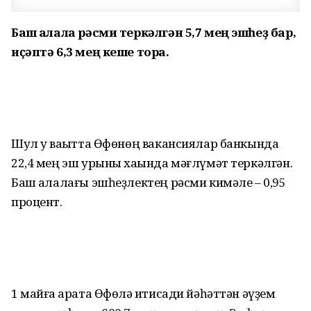
Баш ҡалала рәсми теркәлгән 5,7 мең эшһеҙ бар,
иҫәптә 6,3 мең кеше тора.
Шул уҡ ваҡытта Өфөнөң вакансиялар банкында
22,4 мең эш урыны хаҡында мәғлүмәт теркәлгән.
Баш ҡалалағы эшһеҙлектең рәсми кимәле – 0,95
процент.
1 майға ҡарата Өфөлә иҡтисади йәһәттән әүҙем