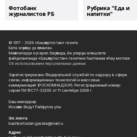
Фотобанк
Рубрика "Еда и
журналистов РБ
напитки"
© 1917 - 2026 «Башҡортостан» гәзите.
Бөтә хоҡуҡтар ҙа яҡланған.
Мәҡәләләрҙе күсереп баҫҡанда, йә уларҙы өлөшләтә
файҙаланғанда «Башҡортостан» гәзитенә һылтанма яһау мотлаҡ.
Об использовании персональных данных
Зарегистрировано Федеральной службой по надзору в сфере
связи, информационных технологий и массовых
коммуникаций (РОСКОМНАДЗОР). Регистрационный номер:
серия ПИ ФС77-33205 от 11 сентября 2008 г.
Баш мөхәррир
Исхаҡов Вәдүт Ғәйфулла улы
Эл. почта
bashkortostan.gazeta@mail.ru
Адрес