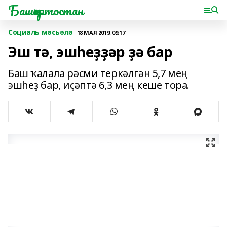
Башҡортостан
Социаль мәсьәлә
18 МАЯ 2019, 09:17
Эш тә, эшһеҙҙәр ҙә бар
Баш ҡалала рәсми теркәлгән 5,7 мең
эшһеҙ бар, иҫәптә 6,3 мең кеше тора.