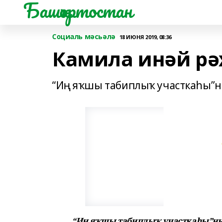
Башҡортостан
Социаль мәсьәлә
18 ИЮНЯ 2019, 08:36
Камила инәй рә
“Иң яҡшы табиплыҡ участкаһы”ны
“Иң яҡшы табиплыҡ участкаһы”ның