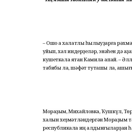
– Ошо аҡ халатлы һылыуҙарға рәхмә
ҡуйып, хәл индерҙеләр, энәһен дә ҡа
кушеткала ятҡан Камила апай. – Әллә
табибы ла, шәфҡәт туташы ла, ашығ
Мораҙым, Михайловка, Ҡуш­күл, Төр
халҡын хеҙмәт­ләндергән Мораҙым т
республикала иң алдынғы­ларҙан 