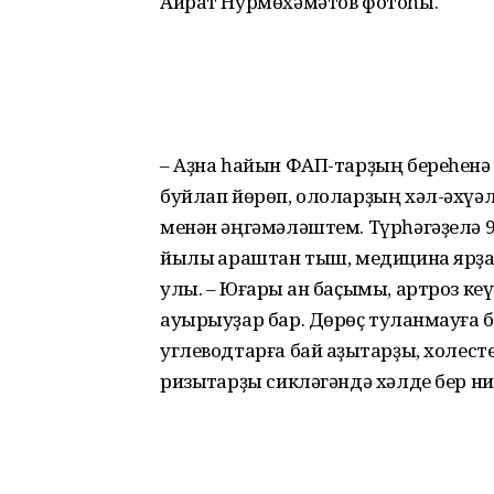
Айрат Нурмөхәмәтов фотоһы.
– Аҙна һайын ФАП-тарҙың береһенә 
буйлап йөрөп, ололарҙың хәл-әхү
менән әңгәмәләштем. Түрһәгәҙелә 90
йылы ҡараштан тыш, медицина ярҙам
улы. – Юғары ҡан баҫымы, артроз ке
ауырыуҙар бар. Дөрөҫ туҡланмауға бә
углеводтарға бай аҙыҡтарҙы, холе
ризыҡтарҙы сикләгәндә хәлде бер н