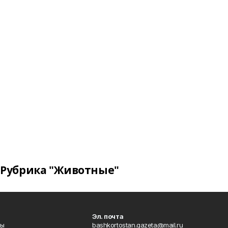
Рубрика "Животные"
Эл. почта
лы
bashkortostan.gazeta@mail.ru