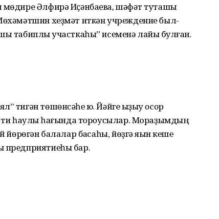
ы мө­дире Әлфирә Иҫәнбаева, шәф­ҡәт туташы
 Мөхәмәтшин хеҙмәт иткән учреждение был­
шы табиплыҡ участкаһы” исеменә лайыҡ булған.
” тигән төшөн­сә­һе юҡ. Йәйге ҡыҙыу осор
, ти һаулыҡ һа­ғында тороусылар. Мораҙым­дың
й йөрөгән балалар баҡсаһы, йөҙгә яҡын кеше
ы предприя­тиеһы бар.