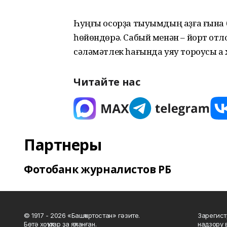
Һуңғы осорҙа тыуымдың аҙға ғына 
һөйөндөрә. Сабый менән – йорт ҡотл
сәләмәтлек һағында уяу тороусы аҡ
Читайте нас
Партнеры
Фотобанк журналистов РБ
© 1917 - 2026 «Башҡортостан» гәзите.
Зарегист
Бөтә хоҡуҡтар ҙа яҡланған.
надзору 