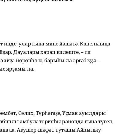
т инде, улар ғына мине йәшәтә. Капельница
ҙайҙар. Дауалары харап килеште, – ти
 ҡайҙа йөрөйһө юҡ, барыһы ла эргәбеҙҙә –
ыс ярҙамы ла.
өмбәт, Сәлих, Түрһәгәҙе, Уҫман ауылдары
абиплыҡ амбула­торияһы районда ғына түгел,
һанала. Акушер-шәфҡәт туташы Айһылыу