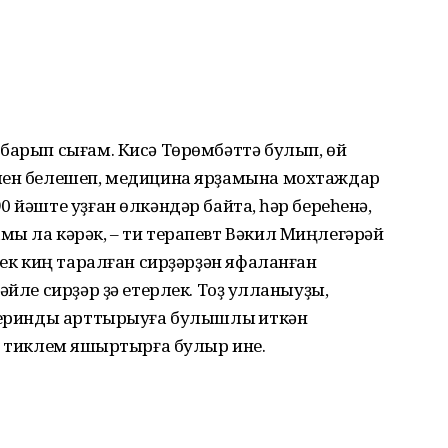
барып сығам. Кисә Төрөмбәттә булып, өй
әлен белешеп, медицина ярҙамына мохтаждар
 йәште уҙған өлкәндәр байтаҡ, һәр береһенә,
ы ла кәрәк, – ти терапевт Вәкил Миңлегәрәй
үек киң таралған сирҙәрҙән яфаланған
йле сирҙәр ҙә етерлек. Тоҙ ҡулланыуҙы,
стеринды арттырыуға булышлыҡ иткән
и тиклем яҡшыртырға булыр ине.