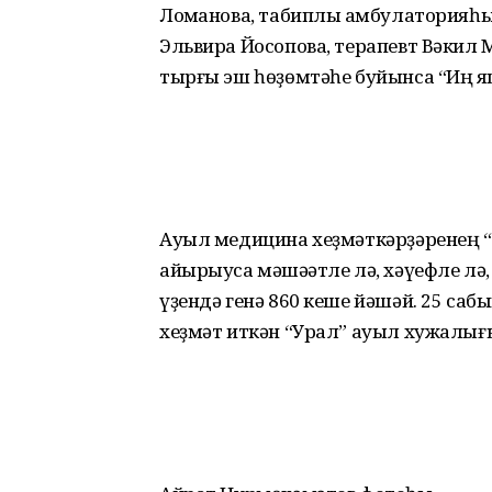
Лоҡманова, табиплыҡ амбу­ла­торияһ
Эльвира Йосопова, терапевт Вәкил
тыр­ғы эш һөҙөмтәһе буйынса “Иң яҡ
Ауыл медицина хеҙмәт­кәр­ҙәренең “ял
айырыуса мәшәҡәтле лә, хәүефле лә
үҙендә генә 860 кеше йәшәй. 25 сабы
хеҙмәт иткән “Урал” ауыл хужалығ