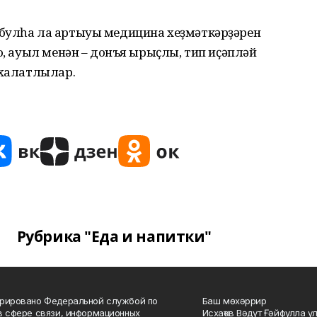
булһа ла артыуы медицина хеҙмәткәрҙәрен
о, ауыл менән – донъя ырыҫлы, тип иҫәпләй
 халатлылар.
Рубрика "Еда и напитки"
рировано Федеральной службой по
Баш мөхәррир
в сфере связи, информационных
Исхаҡов Вәдүт Ғәйфулла у