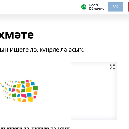
+22 °С
VK
Облачно
хмәте
ң ишеге лә, күңеле лә асыҡ.
 ишеге лә, күңеле лә асыҡ.