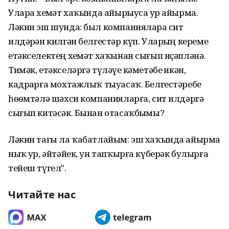
Уларҙа хеҙмәт хаҡында айырыуса ҙур айырма.
Ләкин эш шунда: был компанияларҙа сит
илдәрҙән килгән белгестәр күп. Уларҙың кереме
етәкселектең хеҙмәт хаҡынан сығып иҫәпләнә.
Тимәк, етәкселәргә түләүҙе кәметәбеҙ икән,
кадрҙарға мохтажлыҡ тыуасаҡ. Белгестәребеҙ
һөҙөмтәлә шәхси компанияларға, сит илдәргә
сығып китәсәк. Бынан отасаҡбыҙмы?
Ләкин тағы ла ҡабатлайым: эш хаҡында айырма
ныҡ ҙур, әйтәйек, ун тапҡырға күберәк булырға
тейеш түгел".
Читайте нас