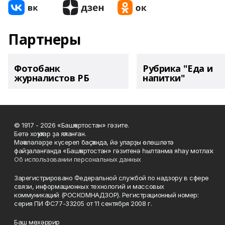
Партнеры
Фотобанк
Рубрика "Еда и
журналистов РБ
напитки"
© 1917 - 2026 «Башҡортостан» гәзите.
Бөтә хоҡуҡтар ҙа яҡланған.
Мәҡәләләрҙе күсереп баҫҡанда, йә уларҙы өлөшләтә
файҙаланғанда «Башҡортостан» гәзитенә һылтанма яһау мотлаҡ.
Об использовании персональных данных
Зарегистрировано Федеральной службой по надзору в сфере
связи, информационных технологий и массовых
коммуникаций (РОСКОМНАДЗОР). Регистрационный номер:
серия ПИ ФС77-33205 от 11 сентября 2008 г.
Баш мөхәррир