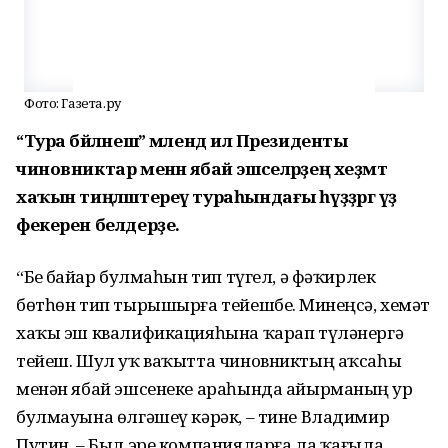
Фото: Газета.ру
“Тура бәйләнеш” мәлендә ил Президенты
чиновниктар менән ябай эшселәрҙең хеҙмәт
хаҡын тиңләштереү тураһындағы һүҙҙәргә үҙ
фекерен белдерҙе.
“Беҙ байҙар булмаһын тип түгел, ә фәҡирлек
бөтһөн тип тырышырға тейешбеҙ. Минеңсә, хеҙмәт
хаҡы эш квалификацияһына ҡарап түләнергә
тейеш. Шул уҡ ваҡытта чиновниктың аҡсаһы
менән ябай эшсенеке араһында айырманың ҙур
булмауына өлгәшеү кәрәк, – тине Владимир
Путин. – Был эре компанияларға ла ҡағыла.