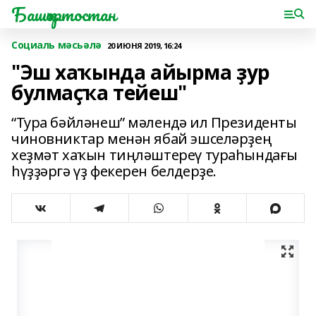
Башҡортостан
Социаль мәсьәлә
20 ИЮНЯ 2019, 16:24
"Эш хаҡында айырма ҙур
булмаҫҡа тейеш"
“Тура бәйләнеш” мәлендә ил Президенты
чиновниктар менән ябай эшселәрҙең
хеҙмәт хаҡын тиңләштереү тураһындағы
һүҙҙәргә үҙ фекерен белдерҙе.