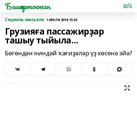
Башҡортостан
Социаль мәсьәлә
1 ИЮЛЯ 2019, 15:20
Грузияға пассажирҙар
ташыу тыйыла...
Бөгөндән ниндәй ҡағиҙәләр үҙ көсөнә эйә?