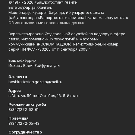
© 1917 - 2026 «Башҡортостан» гәзите.
Бөтә хоҡуҡтар ҙа яҡланған.
Мәҡәләләрҙе күсереп баҫҡанда, йә уларҙы өлөшләтә
файҙаланғанда «Башҡортостан» гәзитенә һылтанма яһау мотлаҡ.
Об использовании персональных данных
Зарегистрировано Федеральной службой по надзору в сфере
связи, информационных технологий и массовых
коммуникаций (РОСКОМНАДЗОР). Регистрационный номер:
серия ПИ ФС77-33205 от 11 сентября 2008 г.
Баш мөхәррир
Исхаҡов Вәдүт Ғәйфулла улы
Эл. почта
bashkortostan.gazeta@mail.ru
Адрес
г. Уфа, ул. 50 лет Октября, 13, 5-й этаж
Рекламная служба
8(347)272-62-61
Приемная
8(347)272-05-43
Сотрудничество