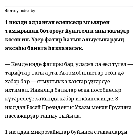
Фото: yandex.by
1 июлдән алданған өлөшсөләр мәсьәләләрен
тамырынан бөтөрөүгә йүнәлтелгән яңы ҡағиҙәләр
көсөнә инә. Хәҙер фатир һатып алыусыларҙың
аҡсаһы банкта һаҡланасаҡ.
— Кемдең инде фатиры бар, уларға ла еңел түгел —
тарифтар тағы арта. Автомобилистар өсөн дә
хәбәр бар — яғыулыҡҡа хаҡтар үҙгәреүе
ихтимал. Инвалид балалар өсөн пособиелар
күтәрелеүе хаҡында хәбәр иткәйнек инде. 8
июлдән Рәсәй Президенты Указы менән Грузияға
пассажирҙар ташыу тыйыла.
1 июлдән микрозаймдар буйынса ставкаларҙы