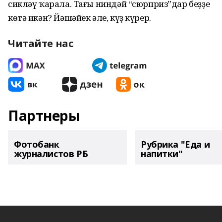
сикләү ҡарала. Тағы ниндәй “сюрприз”дар беҙҙе
көтә икән? Йәшәйек әле, күҙ күрер.
Читайте нас
Партнеры
Фотобанк
Рубрика "Еда и
журналистов РБ
напитки"