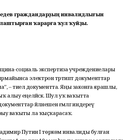
едведев граждандарҙың инвалидлығын
байлаштырған ҡарарға ҡул ҡуйҙы.
цина-социаль экспертиза учреждениелары
майынса электрон тәртиптә документтар
”, – тиелә документта. Яңы законға ярашлы,
длыҡ алыу еңеләйәсәк. Шул уҡ ваҡытта
ументтар әйләнешен ғәмәлгә индереү
рыу ваҡыты ла ҡыҫҡарасаҡ.
Владимир Путин I төркөм инвалиды булған