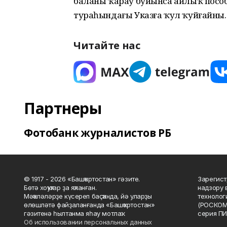
баланы ҡарау буйынса айлыҡ пособ
тураһындағы Указға ҡул ҡуйғайны.
Читайте нас
Партнеры
Фотобанк журналистов РБ
© 1917 - 2026 «Башҡортостан» гәзите.
Зарегист
Бөтә хоҡуҡтар ҙа яҡланған.
надзору 
Мәҡәләләрҙе күсереп баҫҡанда, йә уларҙы
технолог
өлөшләтә файҙаланғанда «Башҡортостан»
(РОСКОМ
гәзитенә һылтанма яһау мотлаҡ.
серия ПИ
Об использовании персональных данных