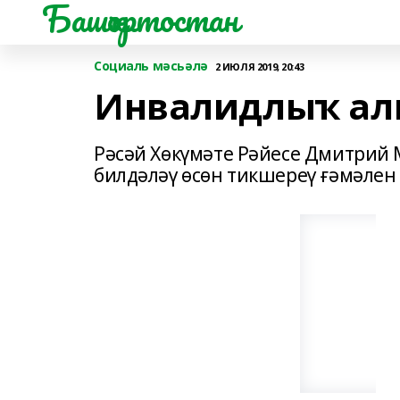
Башҡортостан
Социаль мәсьәлә
2 ИЮЛЯ 2019, 20:43
Инвалидлыҡ ал
Рәсәй Хөкүмәте Рәйесе Дмитрий
билдәләү өсөн тикшереү ғәмәлен