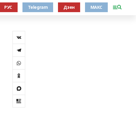
РУС
Telegram
Дзен
МАКС
а