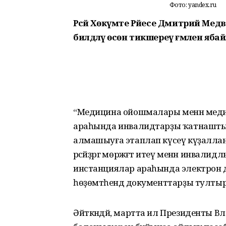
Фото: yandex.ru
Рәсәй Хөкүмәте Рәйесе Дмитрий М
билдәләү өсөн тикшереү ғәмәлен я
“Медицина ойошмалары менән меди
араһында инвалидтарҙы ҡатнаштыр
алмашыуға этаплап күсеү күҙаллана
рәсәйҙәргә мөрәжәғәт итеү менән инвали
инстанциялар араһында электрон док
һөҙөмтәһендә документтарҙы тулты
Әйткәндәй, мартта ил Президенты 