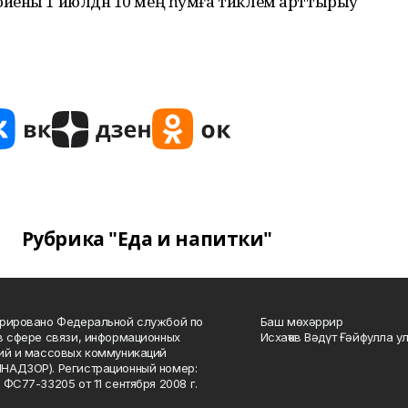
иены 1 июлдән 10 мең һумға тиклем арттырыу
Рубрика "Еда и напитки"
рировано Федеральной службой по
Баш мөхәррир
в сфере связи, информационных
Исхаҡов Вәдүт Ғәйфулла у
ий и массовых коммуникаций
НАДЗОР). Регистрационный номер:
 ФС77-33205 от 11 сентября 2008 г.