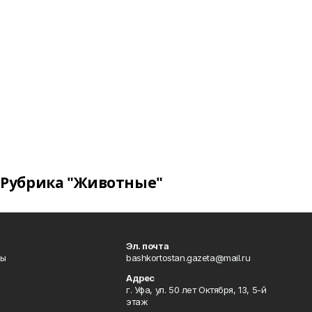
Рубрика "Животные"
Эл. почта
лы
bashkortostan.gazeta@mail.ru
Адрес
г. Уфа, ул. 50 лет Октября, 13, 5-й
этаж