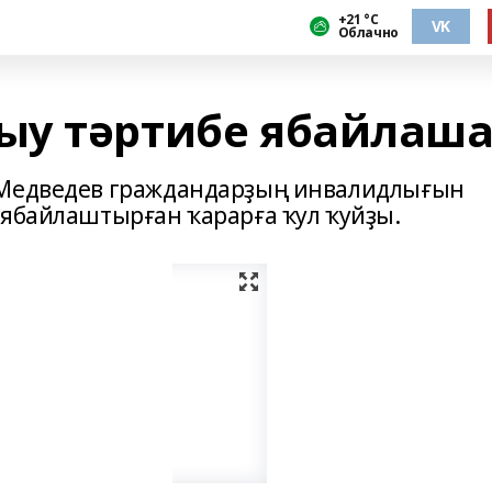
+21 °С
VK
Облачно
ыу тәртибе ябайлаш
 Медведев граждандарҙың инвалидлығын
 ябайлаштырған ҡарарға ҡул ҡуйҙы.