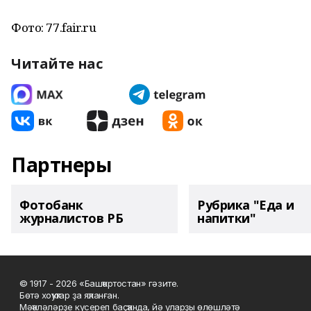
Фото: 77.fair.ru
Читайте нас
Партнеры
Фотобанк
Рубрика "Еда и
журналистов РБ
напитки"
© 1917 - 2026 «Башҡортостан» гәзите.
Бөтә хоҡуҡтар ҙа яҡланған.
Мәҡәләләрҙе күсереп баҫҡанда, йә уларҙы өлөшләтә