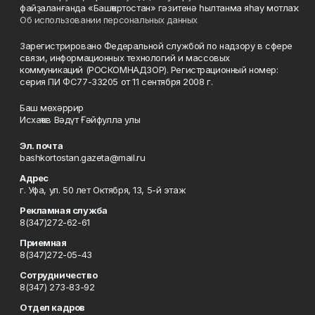
файҙаланғанда «Башҡортостан» гәзитенә һылтанма яһау мотлаҡ.
Об использовании персональных данных
Зарегистрировано Федеральной службой по надзору в сфере
связи, информационных технологий и массовых
коммуникаций (РОСКОМНАДЗОР). Регистрационный номер:
серия ПИ ФС77-33205 от 11 сентября 2008 г.
Баш мөхәррир
Исхаҡов Вәдүт Ғәйфулла улы
Эл. почта
bashkortostan.gazeta@mail.ru
Адрес
г. Уфа, ул. 50 лет Октября, 13, 5-й этаж
Рекламная служба
8(347)272-62-61
Приемная
8(347)272-05-43
Сотрудничество
8(347) 273-83-92
Отдел кадров