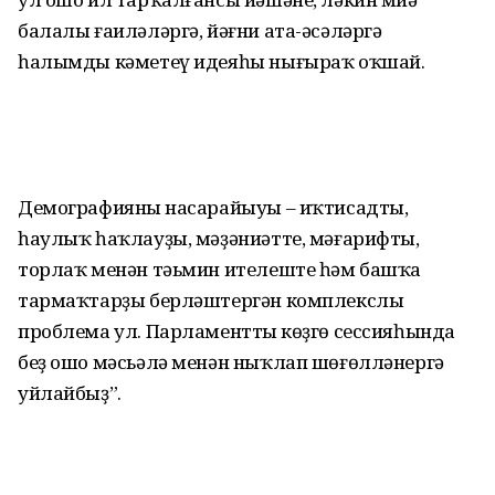
балалы ғаиләләргә, йәғни ата-әсәләргә
һалымды кәметеү идеяһы нығыраҡ оҡшай.
Демографияның насарайыуы – иҡтисадты,
һаулыҡ һаҡлауҙы, мәҙәниәтте, мәғарифты,
торлаҡ менән тәьмин ителеште һәм башҡа
тармаҡтарҙы берләштергән комплекслы
проблема ул. Парламенттың көҙгө сессияһында
беҙ ошо мәсьәлә менән ныҡлап шөғөлләнергә
уйлайбыҙ”.