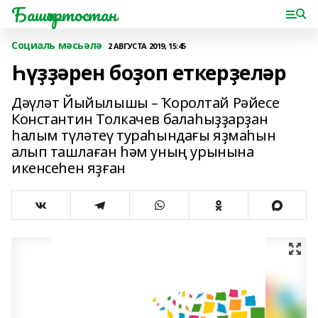
Башҡортостан
Социаль мәсьәлә
2 АВГУСТА 2019, 15:45
Һүҙҙәрен боҙоп еткерҙеләр
Дәүләт Йыйылышы – Ҡоролтай Рәйесе
Константин Толкачев балаһыҙҙарҙан
һалым түләтеү тураһындағы яҙмаһын
алып ташлаған һәм уның урынына
икенсеһен яҙған