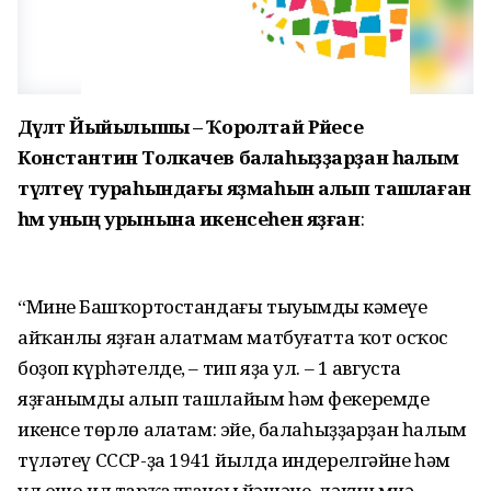
Дәүләт Йыйылышы – Ҡоролтай Рәйесе
Константин Толкачев балаһыҙҙарҙан һалым
түләтеү тураһындағы яҙмаһын алып ташлаған
һәм уның урынына икенсеһен яҙған
:
“Минең Башҡортостандағы тыуымдың кәмеүе
айҡанлы яҙған аңлатмам матбуғатта ҡот осҡос
боҙоп күрһәтелде, – тип яҙа ул. – 1 августа
яҙғанымды алып ташлайым һәм фекеремде
икенсе төрлө аңлатам: эйе, балаһыҙҙарҙан һалым
түләтеү СССР-ҙа 1941 йылда индерелгәйне һәм
ул ошо ил тарҡалғансы йәшәне, ләкин миңә