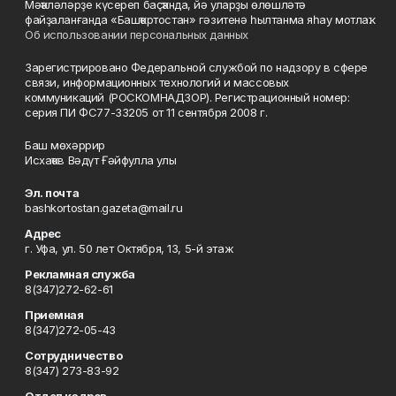
Мәҡәләләрҙе күсереп баҫҡанда, йә уларҙы өлөшләтә
файҙаланғанда «Башҡортостан» гәзитенә һылтанма яһау мотлаҡ.
Об использовании персональных данных
Зарегистрировано Федеральной службой по надзору в сфере
связи, информационных технологий и массовых
коммуникаций (РОСКОМНАДЗОР). Регистрационный номер:
серия ПИ ФС77-33205 от 11 сентября 2008 г.
Баш мөхәррир
Исхаҡов Вәдүт Ғәйфулла улы
Эл. почта
bashkortostan.gazeta@mail.ru
Адрес
г. Уфа, ул. 50 лет Октября, 13, 5-й этаж
Рекламная служба
8(347)272-62-61
Приемная
8(347)272-05-43
Сотрудничество
8(347) 273-83-92