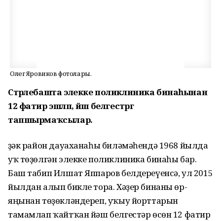
Олег Яровиков фотолары.
Стәрлебашта элекке поликлиника бинаһынан
12 фатир эшләп, йәш белгестәргә
тапшырмаҡсылар.
Үҙәк район дауаханаһы биләмәһендә 1968 йылда
уҡ төҙөлгән элекке поликлиника бинаһы бар.
Баш табип Илшат Яппаров белдереүенсә, ул 2015
йылдан алып бикле тора. Хәҙер бинаны өр-
яңынан төҙөкләндереп, уҡыу йорттарын
тамамлап ҡайтҡан йәш белгестәр өсөн 12 фатир