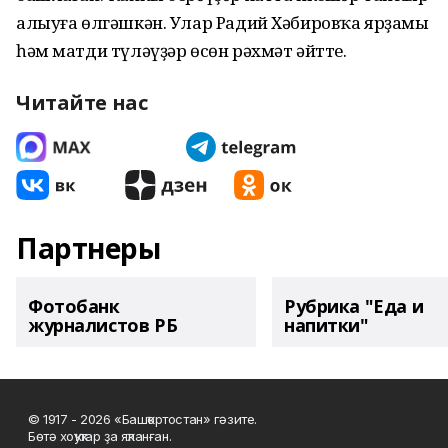
алыуға өлгәшкән. Улар Радий Хәбировҡа ярҙамы
һәм матди түләүҙәр өсөн рәхмәт әйтте.
Читайте нас
Партнеры
Фотобанк
Рубрика "Еда и
журналистов РБ
напитки"
© 1917 - 2026 «Башҡортостан» гәзите.
Бөтә хоҡуҡтар ҙа яҡланған.