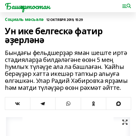
Башҡортостан
Социаль мәсьәлә
12 ОКТЯБРЯ 2019, 15:29
Ун ике белгескә фатир
әҙерләнә
Бындағы фельдшерҙар яман шеште иртә
стадияларҙа билдәләгәне өсөн 5 мең
һумлыҡ түләүҙе ала ла башлаған. Ҡайһы
берәүҙәр хатта икешәр тапҡыр алыуға
өлгәшкән. Улар Радий Хәбировҡа ярҙамы
һәм матди түләүҙәр өсөн рәхмәт әйтте.