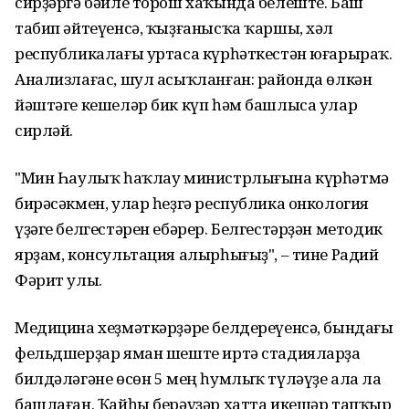
сирҙәргә бәйле торош хаҡында белеште. Баш
табип әйтеүенсә, ҡыҙғанысҡа ҡаршы, хәл
республикалағы уртаса күрһәткестән юғарыраҡ.
Анализлағас, шул асыҡланған: районда өлкән
йәштәге кешеләр бик күп һәм башлыса улар
сирләй.
"Мин Һаулыҡ һаҡлау министрлығына күрһәтмә
бирәсәкмен, улар һеҙгә республика онкология
үҙәге белгестәрен ебәрер. Белгестәрҙән методик
ярҙам, консультация алырһығыҙ", – тине Радий
Фәрит улы.
Медицина хеҙмәткәрҙәре белдереүенсә, бындағы
фельдшерҙар яман шеште иртә стадияларҙа
билдәләгәне өсөн 5 мең һумлыҡ түләүҙе ала ла
башлаған. Ҡайһы берәүҙәр хатта икешәр тапҡыр