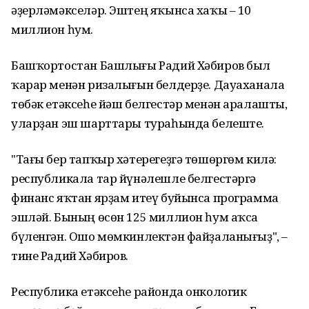
әҙерләмәкселәр. Эштең яҡынса хаҡы – 10
миллион һум.
Башҡортостан Башлығы Радий Хәбиров был
ҡарар менән ризалығын белдерҙе. Дауаханала
төбәк етәксеһе йәш белгестәр менән аралашты,
уларҙан эш шарттары тураһында белеште.
"Тағы бер тапҡыр хәтерегеҙгә төшөргөм килә:
республикала тар йүнәлешле белгестәргә
финанс яҡтан ярҙам итеү буйынса программа
эшләй. Бының өсөн 125 миллион һум аҡса
бүленгән. Ошо мөмкинлектән файҙаланығыҙ", –
тине Радий Хәбиров.
Республика етәксеһе районда онкологик