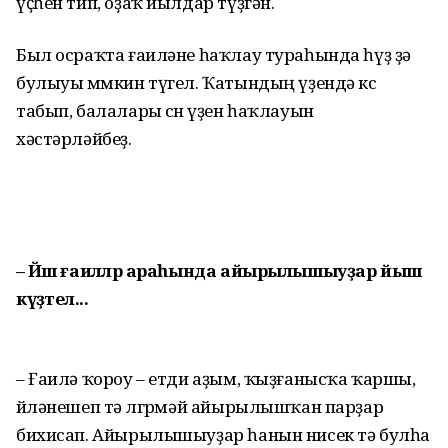
үҫһен тип, оҙаҡ йылдар түҙгән.
Был осраҡта ғаиләне һаҡлау тура­һында һүҙ ҙә
булыуы мөмкин түгел. Ҡатындың үҙендә көс
табып, балалары өсөн үҙен һаҡлауын
хәстәрләйбеҙ.
– Йәш ғаиләләр араһында айырылышыуҙар йыш
күҙәтелә...
– Ғаилә ҡороу – етди аҙым, ҡыҙ­ғанысҡа ҡаршы,
өйләнешеп тә өлгөр­мәй айырылышҡан парҙар
бихисап. Айырылышыуҙар һанын нисек тә булһа