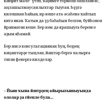
кәнфит мәле” үтеп, ҡәҙимге тормош башланғас,
аңлашылмау­санлыҡтар тыуған. Һүҙгә
килешкән һайын, ир кеше ата-әсәһенә ҡайтып
китә икән. Ҡатын да үҙ баһаһын белгән, буйһоноп
өйрәнмәгән кеше. Бер кем дә ярашыуға беренсе
аҙым яһамай.
Бер нисә консультациянан һуң, беҙҙең
кәңәштәрҙе тыңлап, йәштәр бергә ҡалырға
тигән фекергә килделәр.
– Йыш ҡына йәштәрҙең айырылышыуында
ололар ҙа ғәйепле була...