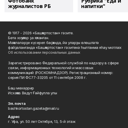
Фотобанк
Рубрика "Еда и
журналистов РБ
напитки"
© 1917 - 2026 «Башҡортостан» гәзите.
Бөтә хоҡуҡтар ҙа яҡланған.
Мәҡәләләрҙе күсереп баҫҡанда, йә уларҙы өлөшләтә
файҙаланғанда «Башҡортостан» гәзитенә һылтанма яһау мотлаҡ.
Об использовании персональных данных
Зарегистрировано Федеральной службой по надзору в сфере
связи, информационных технологий и массовых
коммуникаций (РОСКОМНАДЗОР). Регистрационный номер:
серия ПИ ФС77-33205 от 11 сентября 2008 г.
Баш мөхәррир
Исхаҡов Вәдүт Ғәйфулла улы
Эл. почта
bashkortostan.gazeta@mail.ru
Адрес
г. Уфа, ул. 50 лет Октября, 13, 5-й этаж