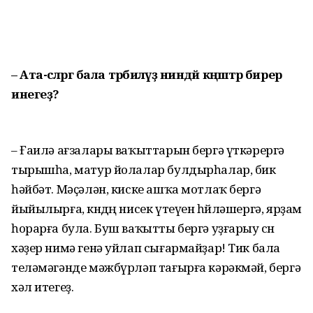
– Ата-әсәләргә бала тәрбиәләүҙә ниндәй кәңәштәр бирер
инегеҙ?
– Ғаилә ағзалары ваҡыттарын бергә үткәрергә
тырышһа, матур йолалар булдырһалар, бик
һәйбәт. Мәҫәлән, киске ашҡа мотлаҡ бергә
йыйылырға, көндөң нисек үтеүен һөйләшергә, ярҙам
һорарға була. Буш ваҡытты бергә уҙғарыу өсөн
хәҙер нимә генә уйлап сығармайҙар! Тик бала
теләмәгәнде мәжбүрләп тағырға кәрәкмәй, бергә
хәл итегеҙ.