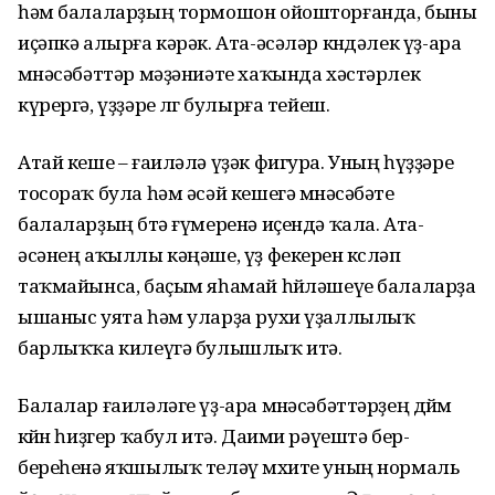
һәм балаларҙың тормошон ойоштор­ғанда, быны
иҫәпкә алырға кәрәк. Ата-әсәләр көндәлек үҙ-ара
мөнәсәбәттәр мәҙәниәте хаҡында хәстәрлек
күрергә, үҙҙәре өлгө булырға тейеш.
Атай кеше – ғаиләлә үҙәк фигура. Уның һүҙҙәре
тосораҡ була һәм әсәй кешегә мөнәсәбәте
балаларҙың бөтә ғүмеренә иҫендә ҡала. Ата-
әсәнең аҡыллы кәңәше, үҙ фекерен көсләп
таҡмайынса, баҫым яһамай һөйләшеүе балаларҙа
ышаныс уята һәм уларҙа рухи үҙаллылыҡ
барлыҡҡа килеүгә булышлыҡ итә.
Балалар ғаиләләге үҙ-ара мөнәсә­бәт­тәрҙең дөйөм
көйөн һиҙгер ҡабул итә. Даими рәүештә бер-
береһенә яҡшылыҡ теләү мөхите уның нормаль