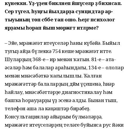
күнеккән. Үҙ-үҙенә бикләнеп йәшәүселәр ҙә бихисап.
Сер түгел, һуңғы йылдарҙа суицидтар ар­
тыуының төп сәбәбе тап ошо. Һеҙгә психолог
ярҙамы һорап йыш мөрәжәғәт итәләрме?
– Эйе, мөрәжәғәт итеүселәр һаны күбәйә. Быйыл
туғыҙ айҙа бүлеккә 754 кеше мөрәжәғәт итте.
Шуларҙың 368-е – ир менән ҡатын. 81-е – ата-
әсәләр һәм балалар араһындағы, 134-е – ололар
менән мөнәсәбәткә ҡағылышлы. Ҡалған
мөрәжәғәттәр балаларҙың дөйөм үҫешенә, һөнәр
һайлау, мө­нәсәбәттәрҙе диагностикалау һәм
башҡа һорауҙарҙы үҙ эсенә алды. Бынан тыш,
телефон аша ла кәңәштәр бирәбеҙ.
Консультациялар айырым бүлмәләрҙә,
мөрәжәғәт итеүселәрҙең теләге буйынса рус йәки