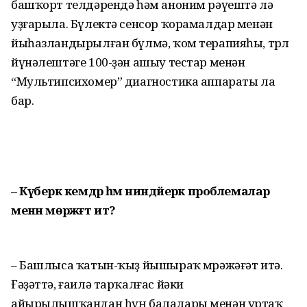
башҡорт телдәрендә һәм аноним рәүештә лә
уҙғарыла. Бүлектә сенсор ҡорамалдар менән
йыһазландырылған бүлмә, ҡом терапияһы, төрлө
йүнәлештәге 100-ҙән ашыу тестар менән
“Мультипсихомер” диагностика аппараты ла
бар.
– Күберәк кемдәр һәм ниндәйерәк проблемалар
менән мөрәжәғәт итә?
– Башлыса ҡатын-ҡыҙ йышыраҡ мөрәжәғәт итә.
Ғәҙәттә, ғаилә тарҡалғас йәки
айырылышҡандан һуң балалары менән уртаҡ