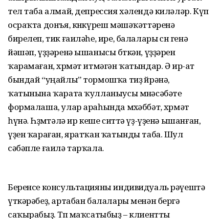
тел таба алмай, депрессия хәлендә киләләр. Күп
осраҡта донъя, көнкүреш мәшәҡәттәренә
бирелеп, тик ғаиләһе, ире, балалары өсөн генә
йәшәп, үҙҙәренә ышанысы бөткән, үҙҙәрен
ҡарамаған, хөрмәт итмәгән ҡатындар. Ә ир-ат
бындай “уңайлы” тормошҡа тиҙ өйрәнә,
ҡатынына ҡарата ҡулланыусы мөнәсәбәте
формалаша, улар араһында мөхәббәт, хөрмәт
һүнә. Һөҙөмтәлә ир кеше ситтә үҙ-үҙенә ышанған,
үҙен ҡараған, яратҡан ҡа­тынды таба. Шул
сәбәпле ғаилә тарҡала.
Беренсе консультацияны индивидуаль рәүештә
үткәрәбеҙ, артабан балалары менән бергә
саҡырабыҙ. Төп маҡсатыбыҙ – клиентты