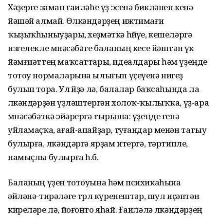
Хәҙерге заман ғаиләһе үҙ эсенә бикләнеп кенә
йәшәй алмай. Өлкән­дәрҙең ижтимағи
ҡыҙыҡһыныуҙары, хеҙмәткә һөйөүе, кешеләргә
изгелекле мөнәсәбәте баланың кесе йәштән үк
йәмғиәттең маҡсаттары, идеалдары һәм үҙеңде
тотоу нормаларына ылығып үҫеүенә нигеҙ
булып тора. Ул өйҙә лә, балалар баҡсаһында ла
өлкәндәрҙән үҙләштергән холоҡ-ҡылыҡҡа, үҙ-ара
мөнәсәбәткә эйәрергә тырыша: үҙеңде генә
уйламаҫҡа, ағай-апайҙар, туғандар менән татыу
булырға, өлкәндәргә ярҙам итергә, тәртипле,
намыҫлы булырға һ.б.
Баланың үҙен тотоуына һәм пси­хикаһына
әйләнә-тирәләге төрлө күренештәр, шул иҫәптән
киреләре лә, йоғонто яһай. Ғаиләлә өлкәндәрҙең