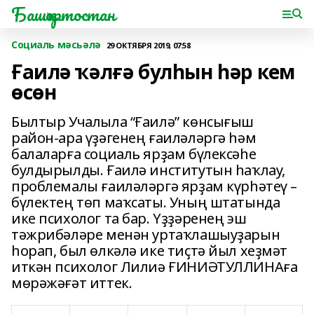
Башҡортостан
Социаль мәсьәлә
29 ОКТЯБРЯ 2019, 07:58
Ғаилә ҡәлғә булһын һәр кем
өсөн
Былтыр Учалыла “Ғаилә” көнсығыш
район-ара үҙәгенең ғаиләләргә һәм
балаларға социаль ярҙам бүлексәһе
булдырылды. Ғаилә институтын һаҡлау,
проблемалы ғаиләләргә ярҙам күрһәтеү –
бүлектең төп маҡсаты. Уның штатында
ике психолог та бар. Үҙҙәренең эш
тәжрибәләре менән уртаҡлашыуҙарын
һорап, был өлкәлә ике тиҫтә йыл хеҙмәт
иткән психолог Лилиә ҒИНИӘТУЛЛИНАға
мөрәжәғәт иттек.