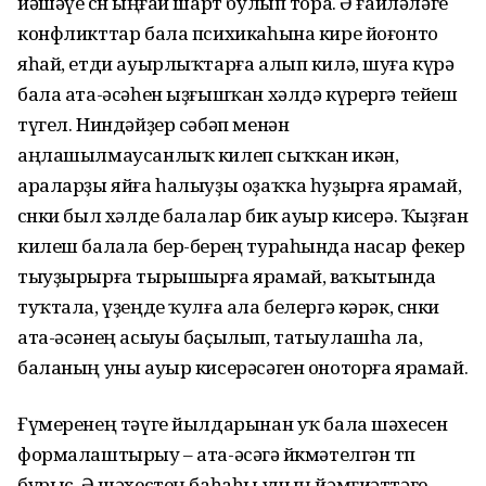
йәшәүе өсөн ыңғай шарт булып тора. Ә ғаиләләге
конфликттар бала психикаһына кире йоғонто
яһай, етди ауырлыҡтарға алып килә, шуға күрә
бала ата-әсәһен ыҙғышҡан хәлдә күрергә тейеш
түгел. Ниндәйҙер сәбәп менән
аңлашылмаусанлыҡ килеп сыҡҡан икән,
араларҙы яйға һалыуҙы оҙаҡҡа һуҙырға ярамай,
сөнки был хәлде балалар бик ауыр кисерә. Ҡыҙған
килеш балала бер-берең тураһында насар фекер
тыуҙырырға тырышырға ярамай, ваҡытында
туҡтала, үҙеңде ҡулға ала белергә кәрәк, сөнки
ата-әсәнең асыуы баҫылып, татыулашһа ла,
баланың уны ауыр кисерәсәген оноторға ярамай.
Ғүмеренең тәүге йылдарынан уҡ бала шәхесен
формалаштырыу – ата-әсәгә йөкмәтелгән төп
бурыс. Ә шәхестең баһаһы уның йәмғиәттәге