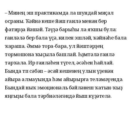
– Минең эш практикамда ла шундай миҫал
осраны. Ҡәйнә кеше йәш ғаилә менән бер
фатирҙа йәшәй. Тәүҙә барыһы ла яҡшы була:
ғаиләлә бер бала үҫә, килен эшләй, ҡәйнәһе бала
ҡараша. Әммә тора-бара, ул йәш­тәрҙең
тормошона ҡыҫыла башлай. Һөҙөмтәлә ғаилә
тарҡала. Ир ғаиләһен түгел, әсәһен һайлай.
Бында төп сәбәп – әсәй кешенең улын үҙенән
айыра алмауында һәм айырырға теләмәүендә.
Бындай ныҡ эмоциональ бәйләнеш ҡатын-ҡыҙ
яңғыҙы бала тәрбиәләгәндә йыш күҙәтелә.