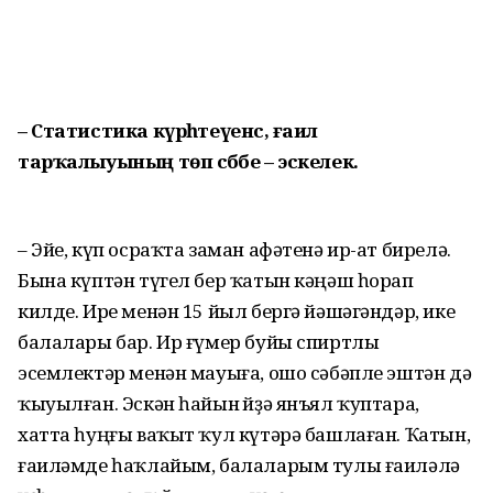
– Статистика күрһәтеүенсә, ғаилә
тарҡалыуының төп сәбәбе – эскелек.
– Эйе, күп осраҡта заман афәтенә ир-ат бирелә.
Бына күптән түгел бер ҡатын кәңәш һорап
килде. Ире менән 15 йыл бергә йәшәгәндәр, ике
балалары бар. Ир ғүмер буйы спиртлы
эсемлектәр менән мауыға, ошо сәбәпле эштән дә
ҡыуылған. Эскән һайын өйҙә янъял ҡуптара,
хатта һуңғы ваҡыт ҡул күтәрә башлаған. Ҡатын,
ғаиләмде һаҡлайым, балаларым тулы ғаиләлә