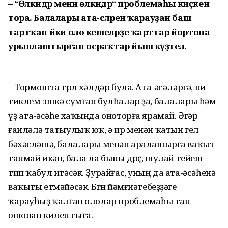
– “Өлкәндәр менән өлкәндәр“ проблемаһы киҫкен
тора. Балалары ата-әсәләрен ҡарауҙан баш
тартҡан йәки оло кешеләрҙе ҡарттар йортона
урынлаштырған осраҡтар йыш күҙәтелә.
– Тормошта төрлө хәлдәр була. Ата-әсәләргә, ни
тиклем эшкә сумған булһалар ҙа, балалары һәм
үҙ ата-әсәһе хаҡында оноторға ярамай. Әгәр
ғаиләлә татыулыҡ юҡ, ә ир менән ҡатын гел
бәхәсләшә, балалары менән ара­лашырға ваҡыт
тапмай икән, бала ла быны дөрөҫ, шулай тейеш
тип ҡабул итәсәк. Ҙурайғас, уның да ата-әсәһенә
ваҡыты етмәйәсәк. Бөгөн йәмғиә­тебеҙҙәге
ҡарауһыҙ ҡалған ололар проблемаһы тап
ошонан килеп сыға.