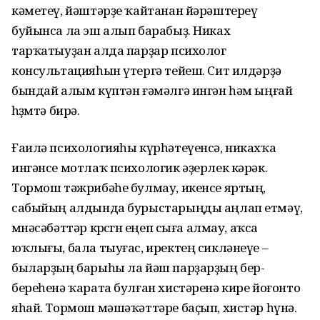
кәметеү, йәштәрҙе ҡайтанан йәрәш­тереү
буйынса ла эш алып барабыҙ. Никах
тарҡатыуҙан алда парҙар психолог
консультацияһын үтергә тейеш. Сит илдәрҙә
бындай алым күптән ғәмәлгә ингән һәм ыңғай
һөҙөмтә бирә.
Ғаилә психологияһы күрһәтеүенсә, никахҡа
ингәнсе мотлаҡ психологик әҙерлек кәрәк.
Тормош тәжрибәһе булмау, икенсе яртың,
сабыйың алдында бурыстарыңды аңлап етмәү,
мөнәсә­бәттәр көрсөгөн еңеп сыға алмау, аҡса
юҡлығы, бала тыуғас, иректең сик­ләнеүе –
быларҙың барыһы ла йәш парҙарҙың бер-
береһенә ҡарата булған хистәренә кире йоғонто
яһай. Тормош мәшәҡәттәре баҫып, хистәр һүнә.