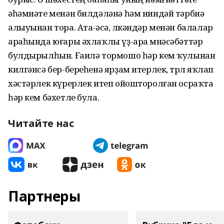
әһәмиәте менән билдәләнә һәм ниндәй тәрбиә
алыуынан тора. Ата-әсә, өлкәндәр менән балалар
араһында юғары әхлаҡлы үҙ-ара мөнәсәбәттәр
булдырылһын. Ғаилә тормошо һәр кем ҡулынан
килгәнсә бер-береһенә ярҙам итерлек, төрлө яҡлап
хәстәрлек күрерлек итеп ойошторолған осраҡта
һәр кем бәхетле була.
Читайте нас
Партнеры