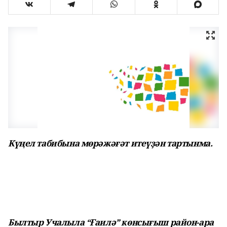
Күңел табибына мөрәжәғәт итеүҙән тартынма.
Былтыр Учалыла “Ғаилә” көнсығыш район-ара