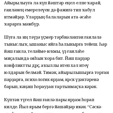
Айырылыуға ла күп йәштәр еңел-елпе ҡарай,
ғаиләнең емерелеүен дә фажиғә тип ҡабул
итмәйҙәр. Уларҙың балаларын ата-әсәһе
ҡарарға мәжбүр.
Шуға ла иң тәүҙә үҫмер тәрбиәләнгән ғаиләлә
тыныслыҡ, ышаныс яйға һалынырға тейеш. Һәр
йәш ғаилә, теләйме-юҡмы, үҙ ғаиләһе
миҫалында ояһын ҡора бит. Йәш парҙар
конфликт­ты дөрөҫ, аҡыллы итеп хәл итеү
юлдарын белмәй. Тимәк, айырылышырға торған
парҙарға, психологик ярҙам, көрсөк үҙәктәренә
барып, кәңәш һорауҙан тартынмаҫҡа кәрәк.
Күптән түгел йәш ғаилә пары ярҙам һорап
килде. Йыл ярым бергә йәшәйҙәр икән. “Сәскә-