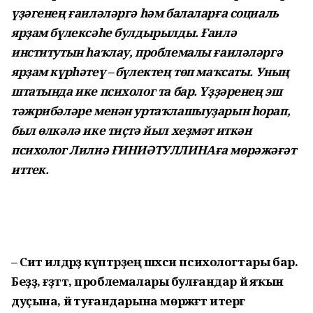
үҙәгенең ғаиләләргә һәм балаларға социаль
ярҙам бүлексәһе булдырылды. Ғаилә
институтын һаҡлау, проблемалы ғаиләләргә
ярҙам күрһәтеү – бүлектең төп маҡсаты. Уның
штатында ике психолог та бар. Үҙҙәренең эш
тәжрибәләре менән уртаҡлашыуҙарын һорап,
был өлкәлә ике тиҫтә йыл хеҙмәт иткән
психолог Лилиә ҒИНИӘТУЛЛИНАға мөрәжәғәт
иттек.
– Сит илдәрҙә күптәрҙең шәхси психологтары бар.
Беҙҙә, ғәҙәттә, проблемалары булғандар йә яҡын
дуҫына, йә туғандарына мөрәжәғәт итергә