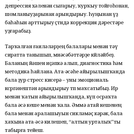
депрессия хәленән сығарыу, ҡурҡыу тойғоһонан,
шомланыуҙарынан арындырыу. Һу­ңынан үҙ
баһаһын арттырыу өҫтөндә коррекция дәрестәре
уҙғарабыҙ.
Тарҡалған ғаиләләрҙең балалары менән тәү
сиратта танышып, мөнә­сәбәттәрҙе көйләйбеҙ.
Баланың йәшен иҫәпкә алып, диагностика һәм
методика һайлана. Ата-әсәһе айырылышҡанда
бала ҙур стресс кисерә – уны эмоциональ
көсөргәнештән арындырыу төп маҡсатыбыҙ. Ир
менән ҡатын айы­рылышҡанда, күп осраҡта
бала әсә кеше менән ҡала. Әммә атай кешенең
бала менән аралашыуын сикләмәҫ кәрәк, бала
хаҡына ата-әсә килешеп, “алтын урталыҡ”ты
табырға тейеш.