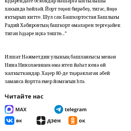
күҙҙәрендәге осҡондар йәшәргә ынтылышы
хаҡында һөйләй. Йорт төҙөп бирәбеҙ, тигәс, йөҙө
яҡтырып китте. Шул саҡ Башҡортостан Башлығы
Радий Хәбировтың башҡорт өмәләрен тергеҙәйек
тигән һүҙҙәре иҫкә төштө...”
Илшат Нәжметдин улының башланғысы менән
Нина Николаевнаға өмә итеп йәһәт кенә өй
ҡалҡытҡандар. Хәҙер 80-де түңәрәкләгән әбей
заманса йортта ғүмер йомғағын һүтә.
Читайте нас