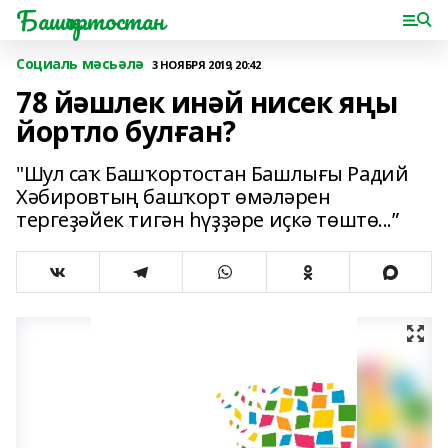
Башҡортостан
Социаль мәсьәлә
3 НОЯБРЯ 2019, 20:42
78 йәшлек инәй нисек яңы
йортло булған?
"Шул саҡ Башҡортостан Башлығы Радий
Хәбировтың башҡорт өмәләрен
тергеҙәйек тигән һүҙҙәре иҫкә төштө...”