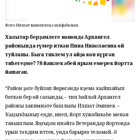
Фото Илшат Әминевтең сәхифәһенән.
Халыҡтар берҙәмлеге көнөндә Архангел
районында ғүмер иткән Нина Николаевна өй
туйланы. Быға тиклем ул ҡайҙа көн күргән
тиһегеҙме? 78 йәшлек әбей ярым емерек йортта
йәшәгән.
“Район үҙәге буйлап йөрөгәндә күҙемә ҡыйшайып
бөткән бер өй салынды, – тип һөйләй Архангел
районы хакимиәте башлығы Илшат Әминев. –
Ҡыҙыҡһыныу еңде, инеп, йорт хужабикәһе менән
таныштым. Яңғыҙаҡ инәйгә Ветерандар йортонда
урын тәҡдим иттек, унда барырға теләмәй. Ә