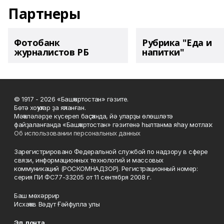
Партнеры
Фотобанк
Рубрика "Еда и
журналистов РБ
напитки"
© 1917 - 2026 «Башҡортостан» гәзите.
Бөтә хоҡуҡтар ҙа яҡланған.
Мәҡәләләрҙе күсереп баҫҡанда, йә уларҙы өлөшләтә
файҙаланғанда «Башҡортостан» гәзитенә һылтанма яһау мотлаҡ.
Об использовании персональных данных
Зарегистрировано Федеральной службой по надзору в сфере
связи, информационных технологий и массовых
коммуникаций (РОСКОМНАДЗОР). Регистрационный номер:
серия ПИ ФС77-33205 от 11 сентября 2008 г.
Баш мөхәррир
Исхаҡов Вәдүт Ғәйфулла улы
Эл. почта