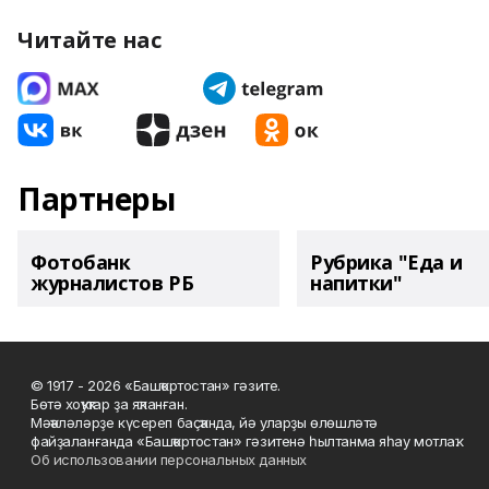
Читайте нас
Партнеры
Фотобанк
Рубрика "Еда и
журналистов РБ
напитки"
© 1917 - 2026 «Башҡортостан» гәзите.
Бөтә хоҡуҡтар ҙа яҡланған.
Мәҡәләләрҙе күсереп баҫҡанда, йә уларҙы өлөшләтә
файҙаланғанда «Башҡортостан» гәзитенә һылтанма яһау мотлаҡ.
Об использовании персональных данных