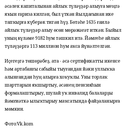
әсәлек капиталынан айлыҡ түләүҙәр алыуға меңгә
яҡын ғариза килгән, был үткән йылдағынан ике
тапҡырға күберәк тигән һүҙ. Бөтәһе 1635 ғаилә
айлыҡ түләүҙәр алыу өсөн мөрәжәғәт иткән. Быйыл
уның күләме 9182 һум тәшкил итә. Йәмғеһе айлыҡ
түләүҙәргә 113 миллион һум аҡса йүнәлтелгән.
Иҫегеҙгә төшөрәбеҙ, ата - әсә сертификатты икенсе
һәм артабанғы сабыйы тыуғандан йәки уллыҡҡа
алынғандан һуң алырға хоҡуҡлы. Уны торлаҡ
шарттарын яҡшыртыу, әсәнең пенсияһын
формалаштырыу, шулай уҡ инвалид балаларҙы
йәмғиәткә ылыҡтырыу маҡсатында файҙаланырға
мөмкин.
Фото:Vk.kom