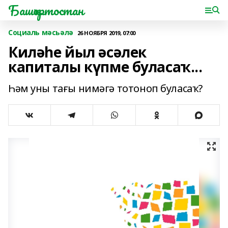
Башҡортостан
Социаль мәсьәлә
26 НОЯБРЯ 2019, 07:00
Киләһе йыл әсәлек
капиталы күпме буласаҡ...
Һәм уны тағы нимәгә тотоноп буласаҡ?