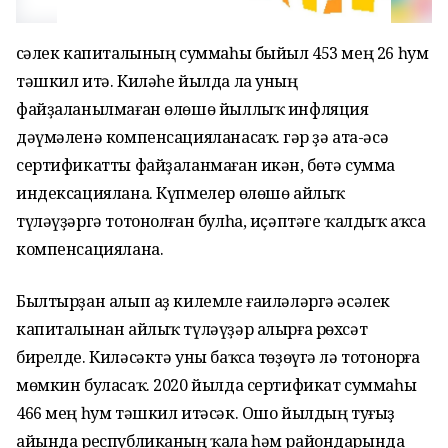
Әсәлек капиталының суммаһы быйыл 453 мең 26 һум
тәшкил итә. Киләһе йылда ла уның
файҙаланылмаған өлөшө йыллыҡ инфляция
дәүмәленә компенсацияланасаҡ. Әгәр ҙә ата-әсә
сертификатты файҙаланмаған икән, бөтә сумма
индексациялана. Күпмелер өлөшө айлыҡ
түләүҙәргә тотонолған булһа, иҫәптәге ҡалдыҡ аҡса
компенсациялана.
Былтырҙан алып аҙ килемле ғаиләләргә әсәлек
капиталынан айлыҡ түләүҙәр алырға рөхсәт
бирелде. Киләсәктә уны баҡса төҙөүгә лә тотонорға
мөмкин буласаҡ. 2020 йылда сертификат суммаһы
466 мең һум тәшкил итәсәк. Ошо йылдың туғыҙ
айында республиканың ҡала һәм райондарында