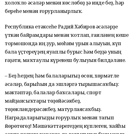
холоҡло әсәләр менән көслөбөҙ ҙә инде беҙ, һәр
береһе менән ғорурланырлыҡ.
Республика етәксеһе Радий Хәбиров әсәләрҙе
үткән байрамдары менән ҡотлап, ғаиләнең кеше
тормошонда иң ҙур, мөһим урын алыуын, күп
бала үҫтереүҙең яуаплы бурыс һәм беҙҙә уның
ғәҙәти, маҡтаулы күренеш булыуын билдәләне.
– Беҙ һеҙҙең һәм балаларығыҙ өсөн, хөрмәтле
әсәләр, барыһын да эшләргә тырышасаҡбыҙ:
мәктәптәр, балалар баҡсалары, спорт
майҙансыҡтары төҙөйәсәкбеҙ,
төҙөкләндерәсәкбеҙ, матурлаясаҡбыҙ.
Наградаларығыҙҙы ғорурлыҡ менән тағып
йөрөтөгөҙ! Мәшәҡәттәрегеҙҙең күплеген, ҡайһы