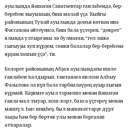
ауылында йәшәгән Саватьевтар ғаиләһендә, бер-
береһен ҡыуышып, биш малай үҫә. Ҡыйғы
районының Туҡай ауылында донъя көткән Әниә
Фәссәхова әйтеүенсә, биш бала үҫтереп, “декрет”
ялында ултырғаны ла булмаған, “гел эшкә
сығыуҙы хуп күрҙем, сөнки балалар бер-береһенә
ярҙамлашып үҫә”, ти.
Белорет районының Абҙаҡ ауылындағы ишле
ғаиләһен ҡалдырып, тантанаға килгән Алһыу
Фазылова ла күп бала тәрбиәләүҙең ауырлығын
күрмәй. Ҡәҙимге ауыл тормошо менән йәшәгән
ғаилә мал-тыуар, ҡош-ҡорт, баҡса үҫтереү менән
мәшғүл. Һис шикһеҙ, был мәшәҡәттәрҙе дүрт
ҡыҙы һәм бер бөртөк улы менән бергәләп
атҡаралар.