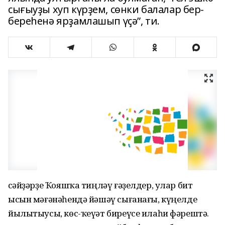
сығыуҙы хуп күрҙем, сөнки балалар бер-
береһенә ярҙамлашып үҫә”, ти.
Әсәйҙәрҙе Ҡояшҡа тиңләү ғәҙелдер, улар бит
ысын мәғәнәһендә йәшәү сығанағы, күңелде
йылытыусы, көс-ҡеүәт биреүсе илаһи фәрештә.