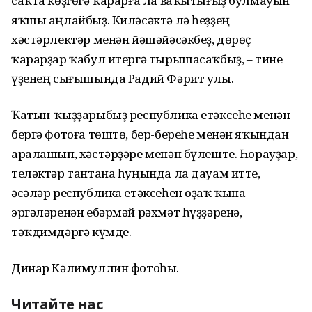
саҡта көҙгөгә ҡарарға ла ваҡытығыҙ булмауын
яҡшы аңлайбыҙ. Киләсәктә лә һеҙҙең
хәстәрлектәр менән йәшәйәсәкбеҙ, дөрөҫ
ҡарарҙар ҡабул итергә тырышасаҡбыҙ, – тине
үҙенең сығышында Радий Фәрит улы.
Ҡатын-ҡыҙҙарыбыҙ республика етәксеһе менән
бергә фотоға төштө, бер-береһе менән яҡындан
аралашып, хәстәрҙәре менән бүлеште. Һорауҙар,
теләктәр тантана һуңында ла дауам итте,
әсәләр республика етәксеһен оҙаҡ ҡына
эргәләренән ебәрмәй рәхмәт һүҙҙәренә,
тәҡдимдәргә күмде.
Динар Кәлимуллин фотоһы.
Читайте нас