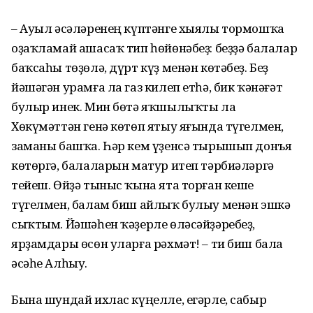
– Ауыл әсәләренең күптәнге хыялы тормошҡа
оҙаҡламай ашасаҡ тип һөйөнәбеҙ: беҙҙә балалар
баҡсаһы төҙөлә, дүрт күҙ менән көтәбеҙ. Беҙ
йәшәгән урамға ла газ килеп етһә, бик ҡәнәғәт
булыр инек. Мин бөтә яҡшылыҡты ла
Хөкүмәттән генә көтөп ятыу яғында түгелмен,
заманы башҡа. Һәр кем үҙенсә тырышып донъя
көтөргә, балаларын матур итеп тәрбиәләргә
тейеш. Өйҙә тыныс ҡына ята торған кеше
түгелмен, балам биш айлыҡ булыу менән эшкә
сыҡтым. Йәшәһен ҡәҙерле өләсәйҙәребеҙ,
ярҙамдары өсөн уларға рәхмәт! – ти биш бала
әсәһе Алһыу.
Бына шундай ихлас күңелле, егәрле, сабыр