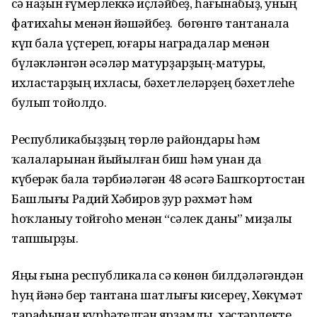
Әсә наҙын ғүмерлеккә иҫләйбеҙ, һағынабыҙ, уның
фатихаһы менән йәшәйбеҙ. Ә бөгөнгө тантанала
күп бала үҫтереп, юғары наградалар менән
бүләкләнгән әсәләр матурҙарҙың-матуры,
ихластарҙың ихласы, бәхетлеләрҙең бәхетлеһе
булып тойолдо.
Республикабыҙҙың төрлө райондары һәм
ҡалаларынан йыйылған биш һәм унан да
күберәк бала тәрбиәләгән 48 әсәгә Башҡортостан
Башлығы Радий Хәбиров ҙур рәхмәт һәм
һоҡланыу тойғоһо менән “Әсәлек даны” миҙалы
тапшырҙы.
Яңы ғына республикала Әсә көнөн билдәләгәндән
һуң йәнә бер тантана шатлығы кисереү, Хөкүмәт
тарафынан күрһәтелгән ярҙамды, хәстәрлекте