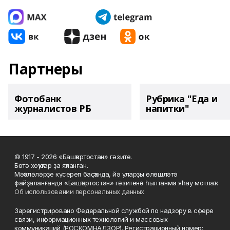
Партнеры
Фотобанк
Рубрика "Еда и
журналистов РБ
напитки"
© 1917 - 2026 «Башҡортостан» гәзите.
Бөтә хоҡуҡтар ҙа яҡланған.
Мәҡәләләрҙе күсереп баҫҡанда, йә уларҙы өлөшләтә
файҙаланғанда «Башҡортостан» гәзитенә һылтанма яһау мотлаҡ.
Об использовании персональных данных
Зарегистрировано Федеральной службой по надзору в сфере
связи, информационных технологий и массовых
коммуникаций (РОСКОМНАДЗОР). Регистрационный номер: