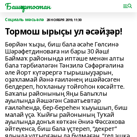
Башҡортостан
Социаль мәсьәлә
28 НОЯБРЯ 2019, 11:30
Тормош ырыҫы ул әсәйҙәр!
Бөрйән ҡыҙы, биш бала әсәһе Гөлсинә
Шәрәфетдиноваға ни бары 30 йәш!
Баймаҡ районында иптәше менән алты
бала тәрбиәләгән Тәнзилә Сәфәрғәлина
әле йорт күтәрергә тырышыуҙарын,
оҙаҡламай йәнә ғаиләнең ишәйәсәген
белдереп, һоҡланыу тойғоһон көсәйтте.
Баҡалы районының Яңы Балыҡлы
ауылында йәшәгән Саватьевтар
ғаиләһендә, бер-береһен ҡыуышып, биш
малай үҫә. Ҡыйғы районының Туҡай
ауылында донъя көткән Әниә Фәссәхова
әйтеүенсә, биш бала үҫтереп, “декрет”
ялында ултырғаны ла булмаған, “гел эшкә