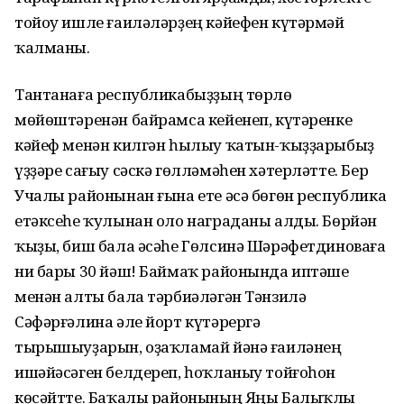
тойоу ишле ғаиләләрҙең кәйефен күтәрмәй
ҡалманы.
Тантанаға республикабыҙҙың төрлө
мөйөштәренән байрамса кейенеп, күтәренке
кәйеф менән килгән һылыу ҡатын-ҡыҙҙарыбыҙ
үҙҙәре сағыу сәскә гөлләмәһен хәтерләтте. Бер
Учалы районынан ғына ете әсә бөгөн республика
етәксеһе ҡулынан оло награданы алды. Бөрйән
ҡыҙы, биш бала әсәһе Гөлсинә Шәрәфетдиноваға
ни бары 30 йәш! Баймаҡ районында иптәше
менән алты бала тәрбиәләгән Тәнзилә
Сәфәрғәлина әле йорт күтәрергә
тырышыуҙарын, оҙаҡламай йәнә ғаиләнең
ишәйәсәген белдереп, һоҡланыу тойғоһон
көсәйтте. Баҡалы районының Яңы Балыҡлы