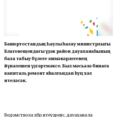
Башҡортостандың Һаулыҡ һаҡлау министрлығы
Благовещендағы үҙәк район дауаханаһының
бала табыу бүлеге эшмәкәрлегенең
йүнәлешен үҙгәртмәксе. Был мәсьәлә бинаға
капиталь ремонт яһалғандан һуң хәл
ителәсәк.
Ведомствола хәбәр итеүҙә­ренсә, дауаханала