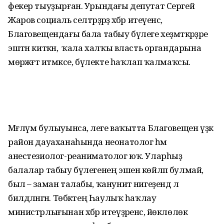
фекер тыуҙырған. Урындағы депутат Сергей
Жаров социаль селтәрҙәрҙә хәбәр итеүенсә,
Благовещендағы бала табыу бүлеге хеҙмәткәрҙәре
эштән киткән, ә ҡала халҡы власть органдарына
мөрәжәғәт итмәксе, бүлекте һаҡлап ҡалмаҡсы.
Мәғлүм булыуынса, әлеге ваҡытта Благовещен үҙәк
район дауаханаһында неонатолог һәм
анестезиолог-реаниматолог юҡ. Уларһыҙ
балалар табыу бүлегенең эшен көйләп булмай,
был – заман талабы, ҡануниәт нигеҙендә лә
билдәләнгән. Төбәктең Һаулыҡ һаҡлау
министрлығынан хәбәр итеүҙәренсә, йөклөлөк