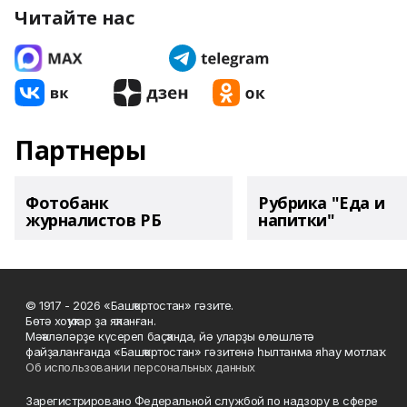
Читайте нас
Партнеры
Фотобанк
Рубрика "Еда и
журналистов РБ
напитки"
© 1917 - 2026 «Башҡортостан» гәзите.
Бөтә хоҡуҡтар ҙа яҡланған.
Мәҡәләләрҙе күсереп баҫҡанда, йә уларҙы өлөшләтә
файҙаланғанда «Башҡортостан» гәзитенә һылтанма яһау мотлаҡ.
Об использовании персональных данных
Зарегистрировано Федеральной службой по надзору в сфере