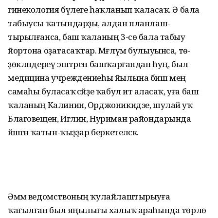
гинекология бүлеге һаҡланып ҡаласаҡ. Ә бала
табыусы ҡатындарҙы, алдан план­лаш­
тырылғанса, баш ҡаланың 3-сө бала табыу
йортона оҙата­саҡ­тар. Мәғлүм булыуынса, тө­
ҙөклән­дереү эштәрен башҡар­ғандан һуң, был
медицина учреж­дениеһы йылына биш мең
самаһы буласаҡ әсәйҙе ҡабул итә аласаҡ, уға баш
ҡаланың Калинин, Орджоникидзе, шулай уҡ
Благовещен, Иглин, Нуриман райондарында
йәшәгән ҡатын-ҡыҙҙар бер­кетеләсәк.
Әммә ведомствоның ҡулай­лаштырыуға
ҡағылған был яңы­лығы халыҡ араһында төрлө