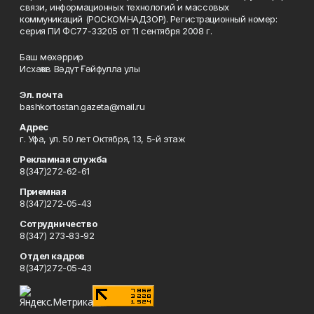
связи, информационных технологий и массовых
коммуникаций (РОСКОМНАДЗОР). Регистрационный номер:
серия ПИ ФС77-33205 от 11 сентября 2008 г.
Баш мөхәррир
Исхаҡов Вәдүт Ғәйфулла улы
Эл. почта
bashkortostan.gazeta@mail.ru
Адрес
г. Уфа, ул. 50 лет Октября, 13, 5-й этаж
Рекламная служба
8(347)272-62-61
Приемная
8(347)272-05-43
Сотрудничество
8(347) 273-83-92
Отдел кадров
8(347)272-05-43