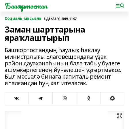
Башҡортостан
Социаль мәсьәлә
3 ДЕКАБРЯ 2019, 11:07
Заман шарттарына
яраҡлаштырып
Башҡортостандың Һаулыҡ һаҡлау
министрлығы Благовещендағы үҙәк
район дауаханаһының бала табыу бүлеге
эшмәкәрлегенең йүнәлешен үҙгәртмәксе.
Был мәсьәлә бинаға капиталь ремонт
яһалғандан һуң хәл ителәсәк.