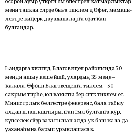
осорон ауыр үткәргән һәм бәпестәрен ҡатмар­лыҡтар
менән тапҡан әсә­ләрҙе быға тиклем дә Өфөгә, мөмкин­
лектәре киңерәк дауаханаларға оҙатҡан
булғандар.
Һандарға килгәндә, Благовещен районында 50
меңдән ашыу кеше йәшәй, уларҙың 35 меңе –
ҡалала. Өфөнән Благовещенға тиклем – 50
саҡрым тирәһе, юл ваҡыты бер сәғәткә тиклем етә.
Министрлыҡ белгестәре фекеренсә, бала табыу
алдан планлаштырылған ғәмәл булғанға күрә,
күпселек әсәйҙәр ва­ҡытынан алда уҡ баш ҡала да­
уаханаһына барып урынлашасаҡ.