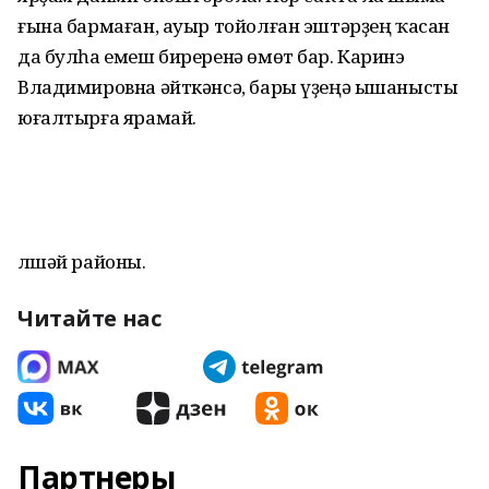
ғына бармаған, ауыр тойолған эштәрҙең ҡасан
да булһа емеш биреренә өмөт бар. Каринэ
Владимировна әйткәнсә, бары үҙеңә ышанысты
юғалтырға ярамай.
Әлшәй районы.
Читайте нас
Партнеры