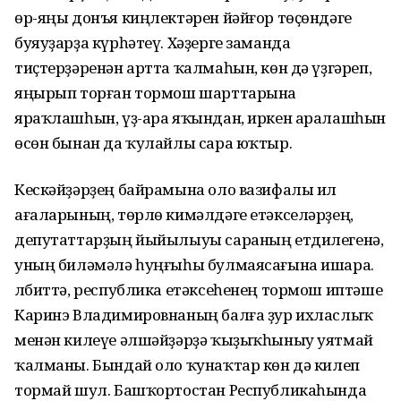
өр-яңы донъя киңлектәрен йәйғор төҫөндәге
буяуҙарҙа күрһәтеү. Хәҙерге заманда
тиҫтерҙәренән артта ҡалмаһын, көн дә үҙгәреп,
яңырып торған тормош шарттарына
яраҡлашһын, үҙ-ара яҡындан, иркен аралашһын
өсөн бынан да ҡулайлы сара юҡтыр.
Кескәйҙәрҙең байрамына оло вазифалы ил
ағаларының, төрлө кимәлдәге етәкселәрҙең,
депутат­тарҙың йыйылыуы сараның етди­легенә,
уның биләмәлә һуңғыһы булмаясағына ишара.
Әлбиттә, республика етәксеһенең тормош иптәше
Каринэ Владимировнаның балға ҙур ихласлыҡ
менән килеүе әлшәйҙәрҙә ҡыҙыҡһыныу уятмай
ҡалманы. Бындай оло ҡунаҡтар көн дә килеп
тормай шул. Баш­ҡортостан Республикаһында