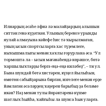
Илнарҙың әсәһе Әлфиә лә малайҙарҙың алышын
ситтән генә күҙәткән. Улының беренсе урынды
яулай алмауына кәйефе һис тә ҡырылмаған,
уның ысын спортсыларға хас түҙемлеге,
ныҡышмалығы менән хаҡлы ғорурлана әсә. “Ул
тормошта ла – ысын мәғәнәһендә көрәшсе, бөтә
ҡаршылыҡтарҙы бергә еңә-еңә киләбеҙ”, – ти ул.
Бына шундай бөтә хистәрен, күңел йылыһын,
өмөтөн сабыйҙарына биргән, изгелеге менән ерҙе
йәмләгән әсәләрҙең ҡәҙерен барыбыҙ ҙа беләме
икән? Наҙ менән тулы йөрәктәренә күпме
шатлыҡ һыйһа, ҡайғыһы ла шунса һыя уларға.