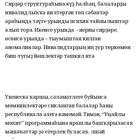
Сирҙәр структураһына күҙ һалһаң, балаларҙы
инвалидлыҡҡа килтергән төп сәбәптәр
араһында тәүге урынды психик тайпылыштар
алып тора. Икенсе урында – нервы сирҙәре,
өсөнсө урында – тыумыштан килгән
аномалиялар. Инвалид­тарҙың иң ҙур төркөмөн
биш-туғыҙ йәшлектәр тәшкил итә.
Үкенескә ҡаршы, сәләмәтлеге буйынса
мөмкинлектәре сикләнгән балалар һаны
республикала әлегә кәмемәй. Тимәк, “Уңайлы
мөхит” программаһына ярашлы башҡа­рыласаҡ
мәшәҡәттәр ҙә етерлек буласаҡ. Әлшәй