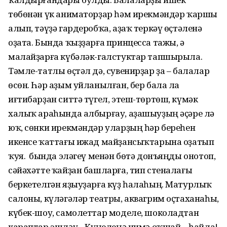
төбөнән үк аниматорҙар һәм ирекмәндәр ҡаршы
алып, тәүҙә гардеробҡа, аҙаҡ теркәү өҫтәленә
оҙата. Бында ҡыҙҙарға принцесса тажы, ә
малайҙарға күбәләк-галстуктар тапшырыла.
Тәмле-татлы өҫтәл дә, сувенирҙар ҙа – балалар
өсөн. Һәр аҙым уйланылған, бер бала ла
иғтибарҙан ситтә түгел, этеш-төртөш, күмәк
халыҡ араһында албырғау, аҙашыуҙың әҫәре лә
юҡ, сөнки ирекмәндәр уларҙың һәр береһен
икенсе ҡаттағы ижад майҙансыҡтарына оҙатып
ҡуя. Ә бында эләгеү менән бөтә донъяңды онотоп,
сәйәхәтте ҡайҙан башларға, тип стеналағы
беркетелгән яҙыуҙарға күҙ һалаһың. Матурлыҡ
салоны, күләгәләр театры, аквагрим оҫтаханаһы,
күбек-шоу, самолеттар моделе, шоколадтан
караптар эшләү... Күңелеңә нимә оҡшай – һайла!