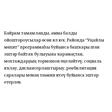
Байрам тамамланды, әммә балды
ойоштороусылар өсөн ял юҡ. Районда “Уңайлы
мөхит” програм­маһы буйынса башҡарылған
эштәр байтаҡ булыуына ҡарамаҫтан,
мохтаждарҙың тормошон еңеләй­теү, социаль
яҡлау, диспансерлаштырыу, реабилитация
саралары менән тәьмин итеү буйынса эштәр
етерлек.