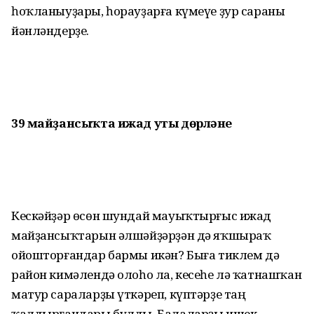
һоҡланыуҙары, һорауҙарға күмеүе ҙур сараны
йәнләндерҙе.
39 майҙансыҡта ижад уты дөрләне
Кескәйҙәр өсөн шундай ма­уыҡтырғыс ижад
майҙансыҡтарын әлшәйҙәрҙән дә яҡшыраҡ
ойошторғандар бармы икән? Быға тиклем дә
район кимәлендә олоһо ла, кесеһе лә ҡатнашҡан
матур сараларҙы үткәреп, күптәрҙе таң
ҡалдырғандары булды. Балаларҙы ишек