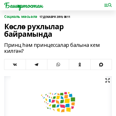
Башҡортостан
Социаль мәсьәлә
17 ДЕКАБРЯ 2019, 08:11
Көслө рухлылар
байрамында
Принц һәм принцессалар балына кем
килгән?