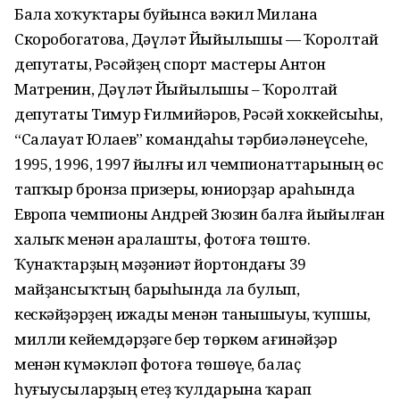
Бала хоҡуҡтары буйынса вәкил Милана
Скоробогатова, Дәүләт Йыйылышы — Ҡоролтай
депутаты, Рәсәйҙең спорт мастеры Антон
Матренин, Дәүләт Йыйылышы – Ҡоролтай
депутаты Тимур Ғилмийәров, Рәсәй хоккейсыһы,
“Салауат Юлаев” командаһы тәрбиәләнеүсеһе,
1995, 1996, 1997 йылғы ил чемпионат­тарының өс
тапҡыр бронза призеры, юниорҙар араһында
Европа чемпионы Андрей Зюзин балға йыйылған
халыҡ менән аралашты, фотоға төштө.
Ҡунаҡтарҙың мәҙәниәт йортондағы 39
майҙансыҡтың барыһында ла булып,
кескәйҙәрҙең ижады менән танышыуы, ҡупшы,
милли кейемдәрҙәге бер төркөм ағинәйҙәр
менән күмәкләп фотоға төшөүе, балаҫ
һуғыусыларҙың етеҙ ҡулдарына ҡарап