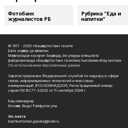
Фотобанк
Рубрика "Еда и
журналистов РБ
напитки"
© 1917 - 2026 «Башҡортостан» гәзите.
Бөтә хоҡуҡтар ҙа яҡланған.
Мәҡәләләрҙе күсереп баҫҡанда, йә уларҙы өлөшләтә
файҙаланғанда «Башҡортостан» гәзитенә һылтанма яһау мотлаҡ.
Об использовании персональных данных
Зарегистрировано Федеральной службой по надзору в сфере
связи, информационных технологий и массовых
коммуникаций (РОСКОМНАДЗОР). Регистрационный номер:
серия ПИ ФС77-33205 от 11 сентября 2008 г.
Баш мөхәррир
Исхаҡов Вәдүт Ғәйфулла улы
Эл. почта
bashkortostan.gazeta@mail.ru