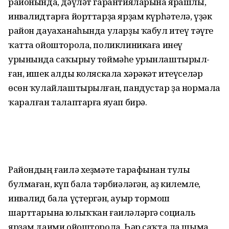
районында, дәүләт гарантияларына ярашлы,
инвалид­тарға йорттарҙа ярҙам күрһәтелә, үҙәк
район дауаханаһында уларҙы ҡабул итеү тәүге
ҡатта ойошторола, поликлиникаға инеү
урынында саҡырыу төймәһе урынлаш­тырыл­
ған, ишек алды коляскала хәрәкәт итеүселәр
өсөн ҡулайлаш­тырылған, пандустар ҙа нормала
ҡаралған талаптарға яуап бирә.
Райондың ғаилә хеҙмәте тарафынан тулы
булмаған, күп бала тәрбиәләгән, аҙ килемле,
инвалид бала үҫтергән, ауыр тормош
шарттарына юлыҡҡан ғаиләләргә социаль
ярҙам даими ойошторола. Һәр саҡта ла шыма