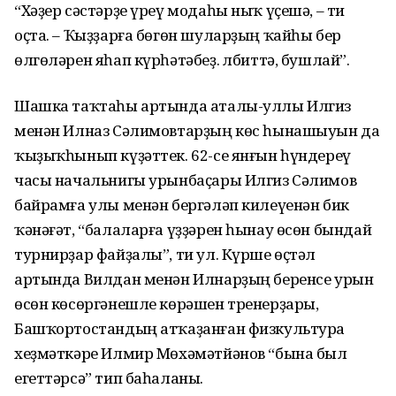
“Хәҙер сәстәрҙе үреү модаһы ныҡ үҫешә, – ти
оҫта. – Ҡыҙҙарға бөгөн шуларҙың ҡайһы бер
өлгөләрен яһап күрһәтәбеҙ. Әлбиттә, бушлай”.
Шашка таҡтаһы артында аталы-уллы Илгиз
менән Илназ Сәлимовтарҙың көс һынашыуын да
ҡыҙыҡһынып күҙәттек. 62-се янғын һүндереү
часы начальнигы урынбаҫары Илгиз Сәлимов
байрамға улы менән бергәләп килеүенән бик
ҡәнәғәт, “балаларға үҙҙәрен һынау өсөн бындай
турнирҙар файҙалы”, ти ул. Күрше өҫтәл
артында Вилдан менән Илнарҙың беренсе урын
өсөн көсөргәнешле көрәшен тренер­ҙары,
Башҡортостандың атҡа­ҙанған физкультура
хеҙмәткәре Илмир Мөхәмәтйәнов “бына был
егеттәрсә” тип баһаланы.