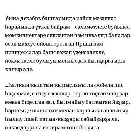
Ә бына декабрь баштарында район мәҙәниәт
һарайында үткән байрам – сәләмәтлеге буйынса
мөмкинлектәре сикләнгән һәм инвалид балалар
өсөн махсус ойошторолған Принц һәм
принцессалар балы ғәжәп үҙенсәлекле,
йөкмәткеле булыуы менән оҙаҡ йылдарға иҫтә
ҡалыр әле.
...Һалҡын ҡыштың ҡырыҫлығы ла фойела һис
һиҙелмәй, сағыу сәскәләр, төрлө төҫтәге шарҙар
менән биҙәлгән зал, йылмайыу балҡыған йөҙҙәр,
һәр кемде йы­лылыҡ менән ҡаршылаған ҡыйыу,
һылыу Әлшәй ҡатын-ҡыҙҙары сабыйҙарҙа ла,
өлкәндәрҙә лә ихтирам тойғоһо уята.