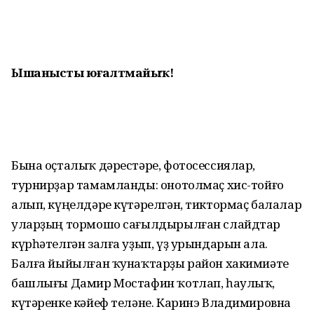
Ышанысты юғалтмайыҡ!
Бына оҫталыҡ дәрестәре, фотосессиялар,
турнирҙар тамамланды: онотолмаҫ хис-тойғо
алып, күңелдәре күтәрелгән, тиктормаҫ балалар
уларҙың тормошо сағыл­дырылған слайдтар
күрһәтелгән залға уҙып, үҙ урындарын ала.
Балға йыйылған ҡунаҡтарҙы район хакимиәте
башлығы Дамир Мостафин ҡотлап, һаулыҡ,
күтәренке кәйеф теләне. Каринэ Владимировна