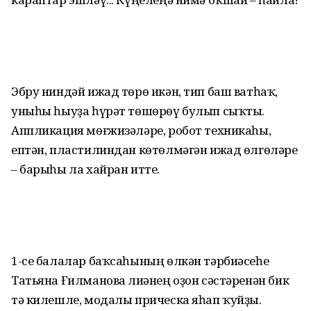
Эбру ниндәй ижад төрө икән, тип баш ватһаҡ,
уныһы һыуҙа һүрәт төшөрөү булып сыҡты.
Аппликация мөғжизәләре, робот техникаһы,
ептән, пластилиндан көтөлмәгән ижад өлгөләре
– барыһы ла хайран итте.
1-се балалар баҡсаһының өлкән тәрбиәсеһе
Татьяна Ғилманова Әлиәнең оҙон сәстәренән бик
тә килешле, модалы прическа яһап ҡуйҙы.