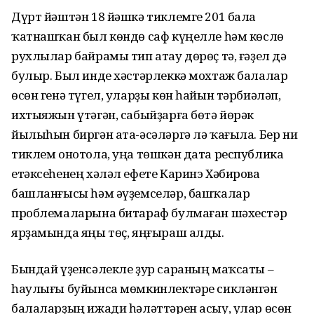
Дүрт йәштән 18 йәшкә тиклемге 201 бала
ҡатнашҡан был көндө саф күңелле һәм көслө
рухлылар байрамы тип атау дөрөҫ тә, ғәҙел дә
булыр. Был инде хәстәрлеккә мохтаж балалар
өсөн генә түгел, уларҙы көн һайын тәрбиәләп,
ихтыяжын үтәгән, сабыйҙарға бөтә йөрәк
йылыһын биргән ата-әсәләргә лә ҡағыла. Бер ни
тиклем онотола, уңа төшкән дата республика
етәксеһенең хәләл ефете Каринэ Хәбирова
башланғысы һәм әүҙемселәр, башҡалар
проблемаларына битараф булмаған шәхестәр
ярҙамында яңы төҫ, яңғыраш алды.
Бындай үҙенсәлекле ҙур сараның маҡсаты –
һаулығы буйынса мөмкинлектәре сикләнгән
балаларҙың ижади һәләттәрен асыу, улар өсөн