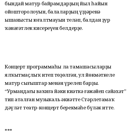
бындай матур байрам­дарҙың йыл һайын
ойошторолоуын, балаларҙың үҙҙәренә
ышанысты юғалтмауын теләп, балдан ҙур
ҡәнәғәтлек кисереүен белдерҙе.
Концерт программаһы ла тамашасыларҙы
ялҡытмаҫлыҡ итеп төҙөлгән, ул йөкмәткеле
матур сығыштар менән үрелеп барҙы.
“Урмандағы ваҡиға йәки Әкиәткә ғәжәйеп сәйәхәт”
тип аталған музыкаль әкиәтте Стәрлетамаҡ
дәүләт театр-концерт берекмәһе бүләк итте.
***