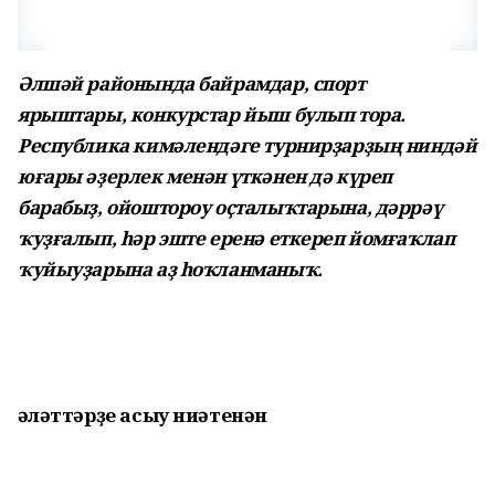
Әлшәй районында байрамдар, спорт
ярыштары, конкурстар йыш булып тора.
Республика кимәлендәге турнирҙарҙың ниндәй
юғары әҙерлек менән үткәнен дә күреп
барабыҙ, ойоштороу оҫталыҡтарына, дәррәү
ҡуҙғалып, һәр эште еренә еткереп йомғаҡлап
ҡуйыуҙарына аҙ һоҡланманыҡ.
Һәләттәрҙе асыу ниәтенән