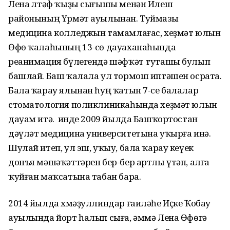
Лена Әлтәф ҡыҙы сығышы менән Илеш
районының Үрмәт ауылынан. Туймазы
медицина колледжын та­мам­лағас, хеҙмәт юлын
Өфө ҡалаһының 13-сө дауаханаһында
реанимация бүлегендә шәфҡәт туташы булып
башлай. Баш ҡалала ул тормош иптәшен осрата.
Бала ҡарау ялынан һуң ҡатын 7-cе балалар
стоматология поликлиникаһында хеҙмәт юлын
дауам итә. Ә инде 2009 йылда Башҡортостан
дәүләт медицина университетына уҡырға инә.
Шулай итеп, ул эш, уҡыу, бала ҡарау кеүек
донъя мәшәҡәттәрен бер-бер артлы үтәп, алға
ҡуйған маҡсатына табан бара.
2014 йылда Әхмәҙуллиндар ғаиләһе Иҫке Ҡобау
ауылында йорт һалып сыға, әммә Лена Өфөгә