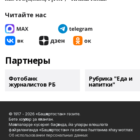
Читайте нас
Партнеры
Фотобанк
Рубрика "Еда и
журналистов РБ
напитки"
© 1917 - 2026 «Башҡортостан» гәзите.
Бөтә хоҡуҡтар ҙа яҡланған.
Мәҡәләләрҙе күсереп баҫҡанда, йә уларҙы өлөшләтә
файҙаланғанда «Башҡортостан» гәзитенә һылтанма яһау мотлаҡ.
Об использовании персональных данных