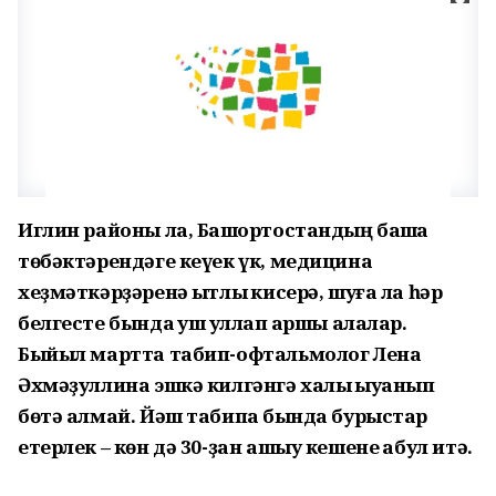
Иглин районы ла, Башҡортостандың башҡа
төбәктәрендәге кеүек үк, медицина
хеҙмәткәрҙәренә ҡытлыҡ кисерә, шуға ла һәр
белгесте бында ҡуш ҡуллап ҡаршы алалар.
Быйыл мартта табип-офтальмолог Лена
Әхмәҙуллина эшкә килгәнгә халыҡ ҡыуанып
бөтә алмай. Йәш табипҡа бында бурыс­тар
етерлек – көн дә 30-ҙан ашыу кешене ҡабул итә.