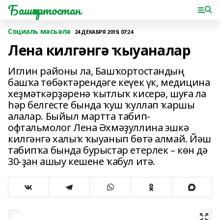
Башҡортостан
Социаль мәсьәлә
24 ДЕКАБРЯ 2019, 07:24
Лена килгәнгә ҡыуаналар
Иглин районы ла, Башҡортостандың
башҡа төбәктәрендәге кеүек үк, медицина
хеҙмәткәрҙәренә ҡытлыҡ кисерә, шуға ла
һәр белгесте бында ҡуш ҡуллап ҡаршы
алалар. Быйыл мартта табип-
офтальмолог Лена Әхмәҙуллина эшкә
килгәнгә халыҡ ҡыуанып бөтә алмай. Йәш
табипҡа бында бурыс­тар етерлек – көн дә
30-ҙан ашыу кешене ҡабул итә.