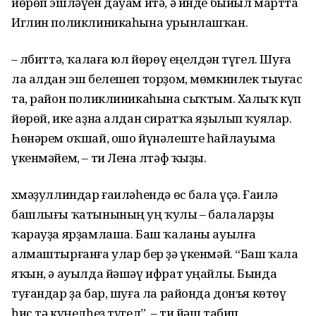
йөрөп эшләүен дауам итә, ә инде быйыл мартта
Иглин поликлиникаһына урынлашҡан.
– Әлбиттә, ҡалаға юл йөрөү еңелдән түгел. Шуға
ла алдан эш белешеп торҙом, мөмкинлек тыуғас
та, район поликлиникаһына сыҡтым. Халыҡ күп
йөрөй, ике аҙна алдан сиратҡа яҙылып ҡуялар.
Һөнәрем оҡшай, ошо йүнәлеште һайлауыма
үкенмәйем, – ти Лена Әлтәф ҡыҙы.
Әхмәҙуллиндар ғаиләһендә өс бала үҫә. Ғаилә
башлығы ҡатынының уң ҡулы – балаларҙы
ҡарауҙа ярҙамлаша. Баш ҡаланы ауылға
алмаштырғанға улар бер ҙә үкенмәй. “Баш ҡала
яҡын, ә ауылда йәшәү ифрат уңайлы. Бында
туғандар ҙа бар, шуға ла районда донъя көтөү
һис тә күңелһеҙ түгел”, – ти йәш табип.