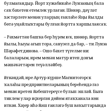
булмағандыр. Йорт хужабикәһе Луизаның бала
саҡ бәхе­тен етемлек урлаған. Шөкөр, дәүләт
хәстәрлеге менән уларҙың ғаиләһе Яңы йылды
бөтә уңайлыҡтары булған йортта ҡаршылаясаҡ.
– Рәхмәттән башҡа бер һүҙем юҡ, шөкөр, йортта
йылы, һыуы ағып тора, санузел да бар, – ти Луиза
Шәрәфет­динова. – Ошо бәхет түгелме ни:
балаларым, ирем менән матур итеп донъя
мәшәҡәттәрен теүәлләйбеҙ.
Әйткәндәй, ире Артур күрше Магнитогорск
ҡалаһы предприятие­ларының береһендә газ
менән иретеп йәбештереүсе булып эшләй. Быға
тиклем улар иҫкергән дөйөм ятаҡха­нала көн
иткән. Хәҙер иһә йәш ғаиләгә буш ваҡыттарында