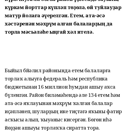
күркәм йорттар күпләп төҙөлә, өй туйлауҙар
матур йолаға әүерелгән. Етем, ата-әсә
хәстәренән мәхрүм ҡалған балаларҙың да
торлаҡ мәсьәләһе ыңғай хәл ителә.
Быйыл Әбйәлил районында етем балаларға
торлаҡ алыуға федераль һәм республика
бюджетынан 16 миллион һумдан ашыу аҡса
бүленгән. Район биләмәһендә әле 134 етем һәм
ата-әсә яҡлауынан мәхрүм ҡалған балалар
иҫәпләнеп, шуларҙың ике тиҫтәгә яҡыны фатир
асҡысы алып, ҡыуаныс кисергән. Бөгөн иһә
йөҙҙән ашыуы торлаҡҡа сиратта тора.