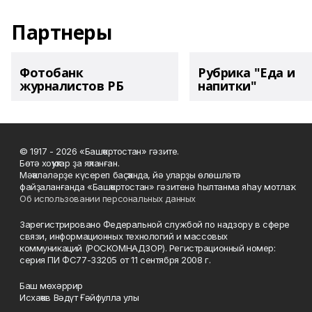
Партнеры
Фотобанк
Рубрика "Еда и
журналистов РБ
напитки"
© 1917 - 2026 «Башҡортостан» гәзите.
Бөтә хоҡуҡтар ҙа яҡланған.
Мәҡәләләрҙе күсереп баҫҡанда, йә уларҙы өлөшләтә
файҙаланғанда «Башҡортостан» гәзитенә һылтанма яһау мотлаҡ.
Об использовании персональных данных
Зарегистрировано Федеральной службой по надзору в сфере
связи, информационных технологий и массовых
коммуникаций (РОСКОМНАДЗОР). Регистрационный номер:
серия ПИ ФС77-33205 от 11 сентября 2008 г.
Баш мөхәррир
Исхаҡов Вәдүт Ғәйфулла улы