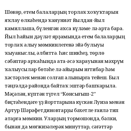
Шөкөр, етем балаларҙың торлаҡ хоҡуҡтарын
яҡлау өлкәһендә ҡануниәт йылдан-йыл
камиллаша, бүленгән аҡса күләме лә арта бара.
Йыл һайын дәүләт ярҙамында етем балаларҙың
торлаҡ алыу мөмкинлегенә эйә булыуы
ҡыуаныслы, әлбиттә. Һис шик­һеҙ, төрлө
сәбәптәр арҡаһында ата-әсә ҡарауынан мәхрүм
ҡалыусылар бөтәһе лә айырым иғтибар һәм
хәстәрлек менән солғап алынырға тейеш. Был
тәңгәлдә районда байтаҡ эштәр башҡарыла.
Мәҫәлән, күптән түгел “Көнсығыш-2”
биҫтәһендәге үҙ йорттарына күскән Луиза менән
Артур Шәрәфетдиновтарҙы бәхетле ғаилә тип
атарға мөмкин. Уларҙың тормошонда, бәлки,
бынан да мөғжизәлерәк минуттар, сәғәттәр