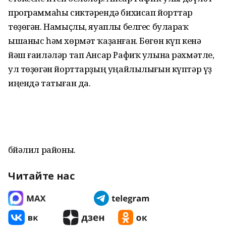
программаһы сиктәрендә бихисап йорттар
төҙөгән. Намыҫлы, яуаплы белгес булараҡ
ышаныс һәм хөрмәт ҡаҙанған. Бөгөн күп кенә
йәш ғаиләләр тап Ансар Рафиҡ улына рәхмәтле,
ул төҙөгән йорттарҙың уңайлылығын күптәр үҙ
иңендә татыған да.
Әбйәлил районы.
Читайте нас