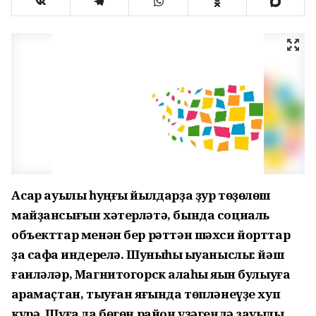
Асҡар ауылы һуңғы йылдарҙа ҙур төҙөлөш
майҙансығын хәтерләтә, бында социаль
объекттар менән бер рәттән шәхси йорттар
ҙа сафҡа индерелә. Шуныһы ҡыуаныслы: йәш
ғаиләләр, Магнитогорск ҡалаһы яҡын булыуға
ҡарамаҫтан, тыуған яғында төпләнеүҙе хуп
күрә. Шуға ла бөгөн район үҙәгендә зауыҡлы,