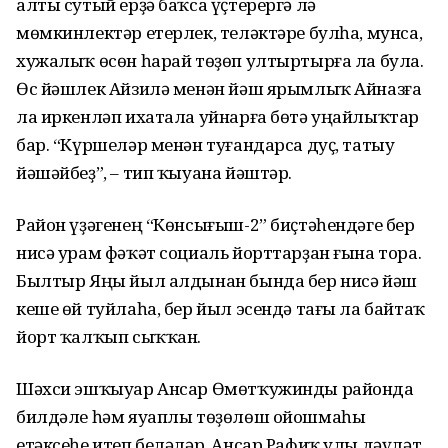
алты сутый ерҙә баҡса үҫтерергә лә
мөмкинлектәр етерлек, теләктәре булһа, мунса,
хужалыҡ өсөн һарай төҙөп ултыртырға ла була.
Өс йәшлек Айзилә менән йәш ярымлыҡ Айназға
ла иркенләп ихатала уйнарға бөтә уңайлыҡтар
бар. “Күршеләр менән туғандарса дуҫ, татыу
йәшәйбеҙ”, – тип ҡыуана йәштәр.
Район үҙәгенең “Көнсығыш-2” биҫтәһендәге бер
нисә урам фәҡәт социаль йорттарҙан ғына тора.
Былтыр Яңы йыл алдынан бында бер нисә йәш
кеше өй туйлаһа, бер йыл эсендә тағы ла байтаҡ
йорт ҡалҡып сыҡҡан.
Шәхси эшҡыуар Ансар Өмөтҡужин­ды районда
билдәле һәм яуаплы төҙөлөш ойошмаһы
етәксеһе итеп беләләр. Ансар Рафиҡ улы дәүләт