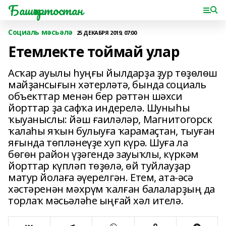
Башҡортостан
Социаль мәсьәлә
25 ДЕКАБРЯ 2019, 07:00
Етемлекте тоймай улар
Асҡар ауылы һуңғы йылдарҙа ҙур төҙөлөш
майҙансығын хәтерләтә, бында социаль
объекттар менән бер рәттән шәхси
йорттар ҙа сафҡа индерелә. Шуныһы
ҡыуаныслы: йәш ғаиләләр, Магнитогорск
ҡалаһы яҡын булыуға ҡарамаҫтан, тыуған
яғында төпләнеүҙе хуп күрә. Шуға ла
бөгөн район үҙәгендә зауыҡлы, күркәм
йорттар күпләп төҙөлә, өй туйлауҙар
матур йолаға әүерелгән. Етем, ата-әсә
хәстәренән мәхрүм ҡалған балаларҙың да
торлаҡ мәсьәләһе ыңғай хәл ителә.